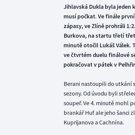
Jihlavská Dukla byla jeden k
musí počkat. Ve finále první 
zápasy, ve Zlíně prohráli 1:
Burkova, na startu třetí tře
minutě otočil Lukáš Válek. T
ve čtvrtém duelu finálové sé
pokračovat v pátek v Pelhři
Berani nastoupili do utkán
sezony. Od úvodu byli střelec
soupeř. Ve 4. minutě mohl p
brankář Huf ale jeho šanci zli
Kuprijanova a Cachnína.