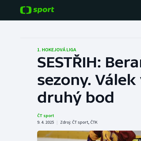
POPULÁRNÍ
DALŠÍ SPORTY
Fotbal
Americký fotbal
1. HOKEJOVÁ LIGA
SESTŘIH: Beran
Hokej
Baseball a softbal
sezony. Válek v
Tenis
Basketbal
Atletika
druhý bod
Biatlon
Cyklistika
Boby a skeleton
ČT sport
9. 4. 2025
|
Zdroj:
ČT sport
,
ČTK
Box