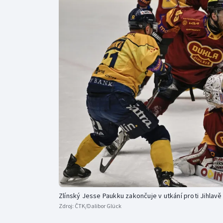
Curling
Dostihy
Florbal
Futsal
Golf
Gymnastika
Zlínský Jesse Paukku zakončuje v utkání proti Jihlavě
Zdroj:
ČTK/Dalibor Glück