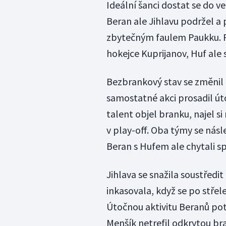
Ideální šanci dostat se do v
Beran ale Jihlavu podržel 
zbytečným faulem Paukku. Př
hokejce Kuprijanov, Huf ale
Bezbrankový stav se změnil 
samostatné akci prosadil út
talent objel branku, najel si
v play-off. Oba týmy se nás
Beran s Hufem ale chytali sp
Jihlava se snažila soustředi
inkasovala, když se po střel
Útočnou aktivitu Beranů pot
Menšík netrefil odkrytou b