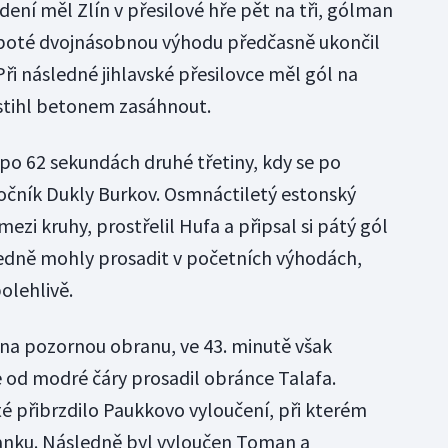
edení měl Zlín v přesilové hře pět na tři, gólman
a poté dvojnásobnou výhodu předčasně ukončil
i následné jihlavské přesilovce měl gól na
 stihl betonem zasáhnout.
po 62 sekundách druhé třetiny, kdy se po
očník Dukly Burkov. Osmnáctiletý estonský
 mezi kruhy, prostřelil Hufa a připsal si pátý gól
ledně mohly prosadit v početních výhodách,
olehlivě.
t na pozornou obranu, ve 43. minutě však
e od modré čáry prosadil obránce Talafa.
é přibrzdilo Paukkovo vyloučení, při kterém
ranku. Následně byl vyloučen Toman a