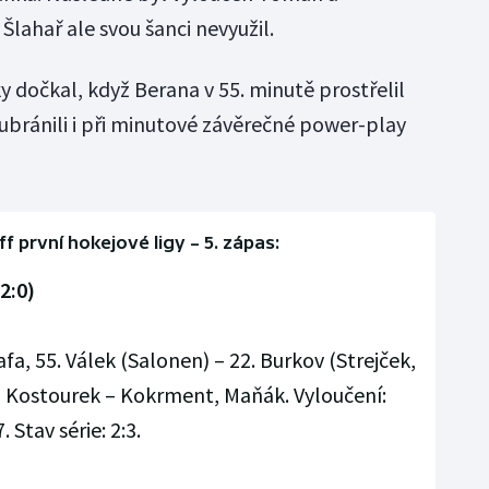
 Šlahař ale svou šanci nevyužil.
 dočkal, když Berana v 55. minutě prostřelil
ubránili i při minutové závěrečné power-play
ff první hokejové ligy – 5. zápas:
 2:0)
fa, 55. Válek (Salonen) – 22. Burkov (Strejček,
a, Kostourek – Kokrment, Maňák. Vyloučení:
. Stav série: 2:3.