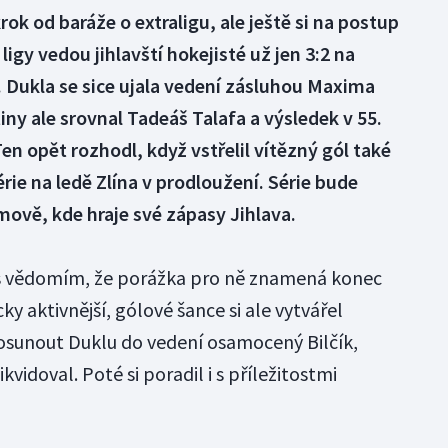
rok od baráže o extraligu, ale ještě si na postup
ligy vedou jihlavští hokejisté už jen 3:2 na
2. Dukla se sice ujala vedení zásluhou Maxima
tiny ale srovnal Tadeáš Talafa a výsledek v 55.
en opět rozhodl, když vstřelil vítězný gól také
rie na ledě Zlína v prodloužení. Série bude
mově, kde hraje své zápasy Jihlava.
í s vědomím, že porážka pro ně znamená konec
ky aktivnější, gólové šance si ale vytvářel
osunout Duklu do vedení osamocený Bilčík,
kvidoval. Poté si poradil i s příležitostmi