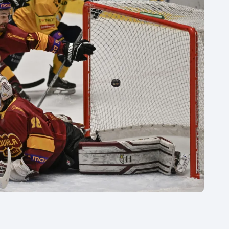
Moderní pětiboj
Triatlon
Motorsport
Veslování
Olympijské hry
Vodní slalom
Parasport
Volejbal
Plavání
Ostatní
Plážový volejbal