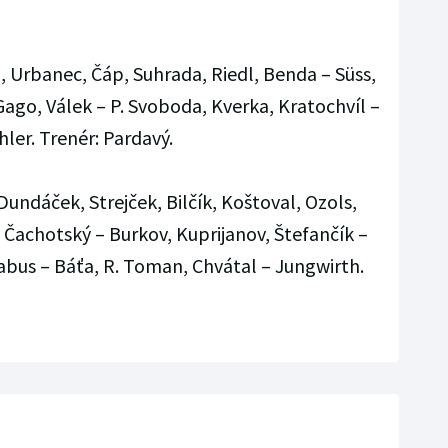
, Urbanec, Čáp, Suhrada, Riedl, Benda – Süss,
 Gago, Válek – P. Svoboda, Kverka, Kratochvíl –
hler. Trenér: Pardavý.
Dundáček, Strejček, Bilčík, Koštoval, Ozols,
, Čachotský – Burkov, Kuprijanov, Štefančík –
abus – Báťa, R. Toman, Chvátal – Jungwirth.