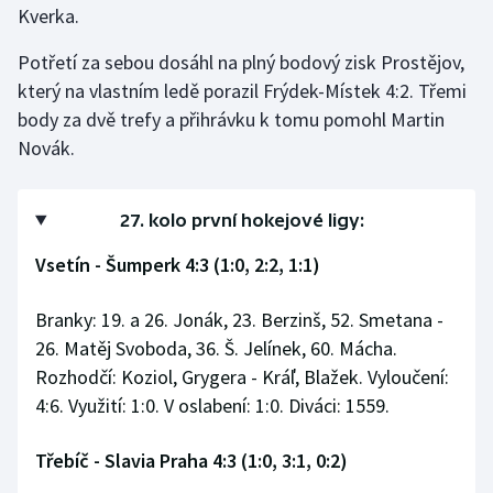
Kverka.
Stolní tenis
Potřetí za sebou dosáhl na plný bodový zisk Prostějov,
Triatlon
který na vlastním ledě porazil Frýdek-Místek 4:2. Třemi
body za dvě trefy a přihrávku k tomu pomohl Martin
Veslování
Novák.
Vodní slalom
27. kolo první hokejové ligy:
Volejbal
Vsetín - Šumperk 4:3 (1:0, 2:2, 1:1)
Ostatní
Branky: 19. a 26. Jonák, 23. Berzinš, 52. Smetana -
26. Matěj Svoboda, 36. Š. Jelínek, 60. Mácha.
Rozhodčí: Koziol, Grygera - Kráľ, Blažek. Vyloučení:
4:6. Využití: 1:0. V oslabení: 1:0. Diváci: 1559.
Třebíč - Slavia Praha 4:3 (1:0, 3:1, 0:2)