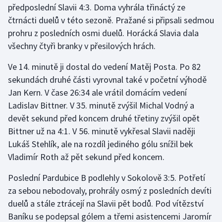
předposlední Slavii 4:3. Doma vyhrála třináctý ze
Olympijské hry
čtrnácti duelů v této sezoně. Pražané si připsali sedmou
prohru z posledních osmi duelů. Horácká Slavia dala
Parasport
všechny čtyři branky v přesilových hrách.
Plavání
Ve 14. minutě ji dostal do vedení Matěj Posta. Po 82
sekundách druhé části vyrovnal také v početní výhodě
Plážový volejbal
Jan Kern. V čase 26:34 ale vrátil domácím vedení
Ladislav Bittner. V 35. minutě zvýšil Michal Vodný a
Ragby
devět sekund před koncem druhé třetiny zvýšil opět
Bittner už na 4:1. V 56. minutě vykřesal Slavii naději
Rychlobruslení
Lukáš Stehlík, ale na rozdíl jediného gólu snížil bek
Vladimír Roth až pět sekund před koncem.
Rychlostní kanoistika
Poslední Pardubice B podlehly v Sokolově 3:5. Potřetí
Short track
za sebou nebodovaly, prohrály osmý z posledních devíti
duelů a stále ztrácejí na Slavii pět bodů. Pod vítězství
Sportovní střelba
Baníku se podepsal gólem a třemi asistencemi Jaromír