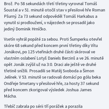
Brož. Po 58 sekundách třetí třetiny vyrovnal Tomáš
Šoustal a v 51. minutě otočil stav v přesilové hře Roman
Gymnastika
Pšurný. Za 73 sekund odpověděl Tomáš Harkabus a
vynutil si prodloužení, v nájezdech se prosadil jako
Házená
jediný Dominik Hrníčko.
Jezdectví
Vsetín vyhrál popáté za sebou. Proti Šumperku otevřel
skóre 68 sekund před koncem první třetiny díky Vítu
Judo
Jonákovi, po 125 vteřinách druhé části skóroval ve
vlastním oslabení Lotyš Daniels Berzinš a ve 26. minutě
Krasobruslení
opět Jonák zvýšil už na 3:0. Draci ale ještě ve druhé
Lezení
třetině snížili. Prosadili se Matěj Svoboda a Šimon
Jelínek. V 53. minutě se radovali domácí po gólu beka
Lyže a snowboard
Ondřeje Smetany v přesilové hře, za hosty 37 sekund
před koncem zkorigoval výsledek Joshua James
Moderní pětiboj
Mácha.
Motorsport
Třebíč zabrala po sérii tří porážek a porazila