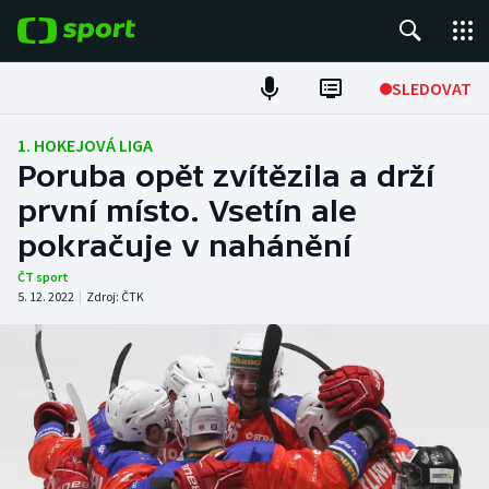
POPULÁRNÍ
SLEDOVAT
Fotbal
1. HOKEJOVÁ LIGA
Poruba opět zvítězila a drží
Hokej
první místo. Vsetín ale
pokračuje v nahánění
Tenis
ČT sport
Atletika
5. 12. 2022
|
Zdroj:
ČTK
Cyklistika
DALŠÍ SPORTY
Americký fotbal
NEPŘEHLÉDNĚTE