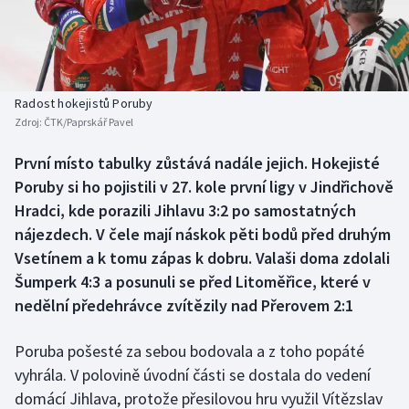
Baseball a softbal
Soutěže
Basketbal
Historické návraty
Biatlon
Aplikace ČT sport
Radost hokejistů Poruby
Zdroj:
ČTK/Paprskář Pavel
Boby a skeleton
AZ kvíz
První místo tabulky zůstává nadále jejich. Hokejisté
Poruby si ho pojistili v 27. kole první ligy v Jindřichově
Box
Hradci, kde porazili Jihlavu 3:2 po samostatných
Curling
nájezdech. V čele mají náskok pěti bodů před druhým
Vsetínem a k tomu zápas k dobru. Valaši doma zdolali
Dostihy
Šumperk 4:3 a posunuli se před Litoměřice, které v
nedělní předehrávce zvítězily nad Přerovem 2:1
Florbal
Poruba pošesté za sebou bodovala a z toho popáté
Futsal
vyhrála. V polovině úvodní části se dostala do vedení
domácí Jihlava, protože přesilovou hru využil Vítězslav
Golf