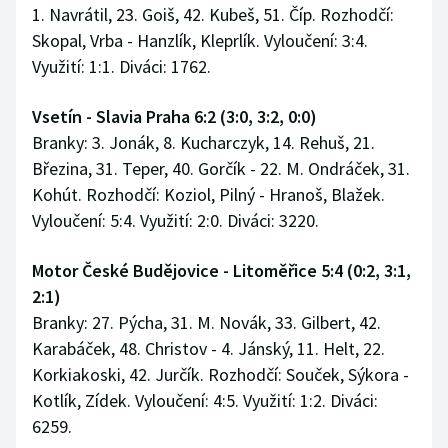
1. Navrátil, 23. Goiš, 42. Kubeš, 51. Číp. Rozhodčí:
Stolní tenis
Skopal, Vrba - Hanzlík, Kleprlík. Vyloučení: 3:4.
Triatlon
Využití: 1:1. Diváci: 1762.
Veslování
Vsetín - Slavia Praha 6:2 (3:0, 3:2, 0:0)
Branky: 3. Jonák, 8. Kucharczyk, 14. Rehuš, 21.
Vodní slalom
Březina, 31. Teper, 40. Gorčík - 22. M. Ondráček, 31.
Kohút. Rozhodčí: Koziol, Pilný - Hranoš, Blažek.
Volejbal
Vyloučení: 5:4. Využití: 2:0. Diváci: 3220.
Ostatní
Motor České Budějovice - Litoměřice 5:4 (0:2, 3:1,
2:1)
Branky: 27. Pýcha, 31. M. Novák, 33. Gilbert, 42.
Karabáček, 48. Christov - 4. Jánský, 11. Helt, 22.
Korkiakoski, 42. Jurčík. Rozhodčí: Souček, Sýkora -
Kotlík, Zídek. Vyloučení: 4:5. Využití: 1:2. Diváci:
6259.