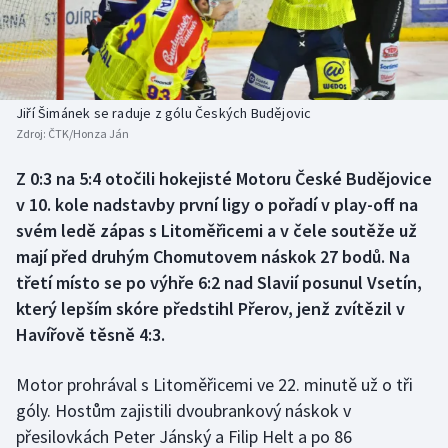
Baseball a softbal
Soutěže
Basketbal
Historické návraty
Biatlon
Aplikace ČT sport
Jiří Šimánek se raduje z gólu Českých Budějovic
Zdroj:
ČTK/Honza Ján
Boby a skeleton
AZ kvíz
Z 0:3 na 5:4 otočili hokejisté Motoru České Budějovice
v 10. kole nadstavby první ligy o pořadí v play-off na
Box
svém ledě zápas s Litoměřicemi a v čele soutěže už
Curling
mají před druhým Chomutovem náskok 27 bodů. Na
třetí místo se po výhře 6:2 nad Slavií posunul Vsetín,
Dostihy
který lepším skóre předstihl Přerov, jenž zvítězil v
Havířově těsně 4:3.
Florbal
Motor prohrával s Litoměřicemi ve 22. minutě už o tři
Futsal
góly. Hostům zajistili dvoubrankový náskok v
přesilovkách Peter Jánský a Filip Helt a po 86
Golf