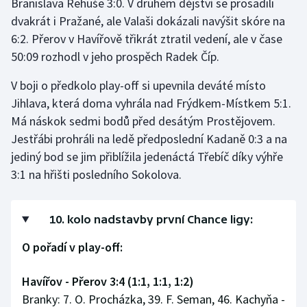
Branislava Rehuše 3:0. V druhém dějství se prosadili
dvakrát i Pražané, ale Valaši dokázali navýšit skóre na
Olympijské hry
6:2. Přerov v Havířově třikrát ztratil vedení, ale v čase
Parasport
50:09 rozhodl v jeho prospěch Radek Číp.
V boji o předkolo play-off si upevnila deváté místo
Plavání
Jihlava, která doma vyhrála nad Frýdkem-Místkem 5:1.
Plážový volejbal
Má náskok sedmi bodů před desátým Prostějovem.
Jestřábi prohráli na ledě předposlední Kadaně 0:3 a na
Ragby
jediný bod se jim přiblížila jedenáctá Třebíč díky výhře
3:1 na hřišti posledního Sokolova.
Rychlobruslení
Rychlostní kanoistika
10. kolo nadstavby první Chance ligy:
O pořadí v play-off:
Short track
Havířov - Přerov 3:4 (1:1, 1:1, 1:2)
Sportovní střelba
Branky: 7. O. Procházka, 39. F. Seman, 46. Kachyňa -