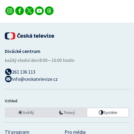
Divácké centrum
každý všední den:
8:00—16:00 hodin
261 136 113
info@ceskatelevize.cz
Vzhled
Světlý
Tmavý
Systém
TV program
Pro média