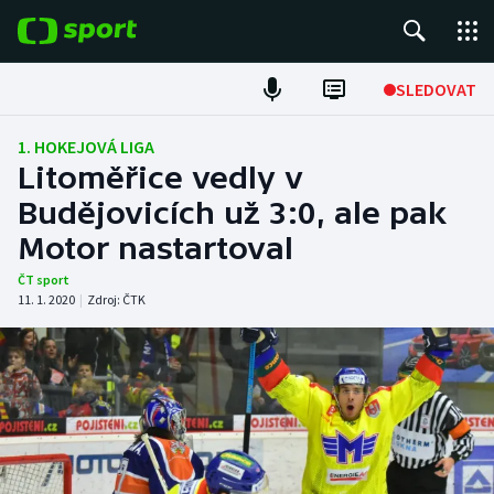
POPULÁRNÍ
SLEDOVAT
Fotbal
1. HOKEJOVÁ LIGA
Litoměřice vedly v
Hokej
Budějovicích už 3:0, ale pak
Motor nastartoval
Tenis
ČT sport
Atletika
11. 1. 2020
|
Zdroj:
ČTK
Cyklistika
DALŠÍ SPORTY
Americký fotbal
NEPŘEHLÉDNĚTE