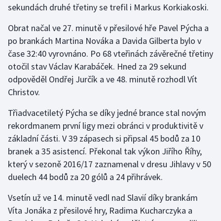
sekundách druhé třetiny se trefil i Markus Korkiakoski.
Gymnastika
Obrat načal ve 27. minutě v přesilové hře Pavel Pýcha a
po brankách Martina Nováka a Davida Gilberta bylo v
Házená
čase 32:40 vyrovnáno. Po 68 vteřinách závěrečné třetiny
otočil stav Václav Karabáček. Hned za 29 sekund
Jezdectví
odpověděl Ondřej Jurčík a ve 48. minutě rozhodl Vít
Christov.
Judo
Třiadvacetiletý Pýcha se díky jedné brance stal novým
Krasobruslení
rekordmanem první ligy mezi obránci v produktivitě v
základní části. V 39 zápasech si připsal 45 bodů za 10
Lezení
branek a 35 asistencí. Překonal tak výkon Jiřího Říhy,
který v sezoně 2016/17 zaznamenal v dresu Jihlavy v 50
Lyže a snowboard
duelech 44 bodů za 20 gólů a 24 přihrávek.
Moderní pětiboj
Vsetín už ve 14. minutě vedl nad Slavií díky brankám
Víta Jonáka z přesilové hry, Radima Kucharczyka a
Motorsport