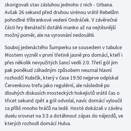
zkorigovali stav zásluhou jednoho z nich - Urbana.
Olympijské hry
Avšak 26 sekund před druhou sirénou vrátil Rebelům
pohodlné tříbrankové vedení Ondráček. V závěrečné
Parasport
části hry Benátečtí dotáhli manko až na nejtěsnější
možný poměr, ale na vyrovnání nedosáhli.
Plavání
Souboj jedenáctého Šumperku se sousedem v tabulce
Plážový volejbal
Mostem vyzněl v první třetině jasně pro domácí, kteří i
přes několik nevyužitých šancí vedli 2:0. Třetí gól jim
Ragby
pak poněkud záhadným způsobem neuznal hlavní
rozhodčí Kubičík, který v čase 19:50 nejprve odpískal
Rychlobruslení
Červenkovu trefu jako regulérní, ale následně po
dlouhých diskusích mosteckých hokejistů vrátil čas o
Rychlostní kanoistika
třicet sekund zpět a gól odvolal, navíc domácí vyloučil
Short track
za příliš mnoho hráčů na ledě. Hosté dokázali v závěru
duelu srovnat na 3:3 a dotáhnout zápas do nájezdů, ve
Sportovní střelba
kterých rozhodl domácí Hulva.