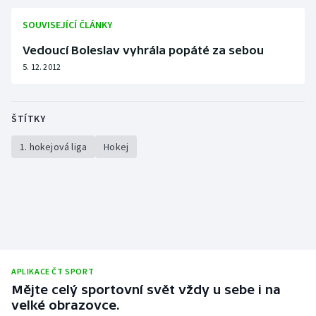
Stolní tenis
SOUVISEJÍCÍ ČLÁNKY
Triatlon
Vedoucí Boleslav vyhrála popáté za sebou
5. 12. 2012
Veslování
Vodní slalom
ŠTÍTKY
Volejbal
1. hokejová liga
Hokej
Ostatní
APLIKACE ČT SPORT
Mějte celý sportovní svět vždy u sebe i na
velké obrazovce.