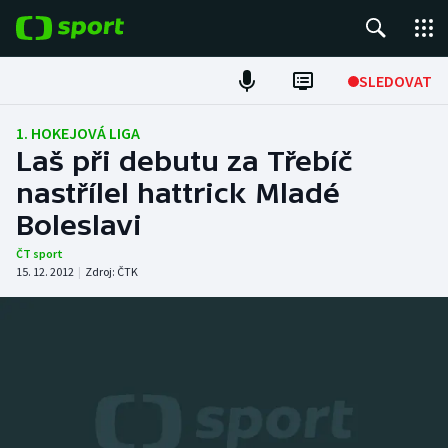
POPULÁRNÍ
SLEDOVAT
Fotbal
1. HOKEJOVÁ LIGA
Laš při debutu za Třebíč
Hokej
nastřílel hattrick Mladé
Boleslavi
Tenis
ČT sport
Atletika
15. 12. 2012
|
Zdroj:
ČTK
Cyklistika
DALŠÍ SPORTY
Americký fotbal
NEPŘEHLÉDNĚTE