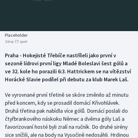
Baseball a softbal
Soutěže
Basketbal
Historické návraty
Biatlon
Aplikace ČT sport
Placeholder
Zdroj:
ČT sport
Boby a skeleton
AZ kvíz
Praha - Hokejisté Třebíče nastříleli jako první v
sezoně lídrovi první ligy Mladé Boleslavi šest gólů a
Box
ve 32. kole ho porazili 6:3. Hattrickem se na vítězství
Curling
Horácké Slavie podílel při debutu za klub Marek Laš.
Dostihy
Ve vyrovnané první třetině se skóre změnilo až minutu
před koncem, kdy se prosadil domácí Křivohlávek.
Florbal
Druhá třetina pak nabídla více gólů. Domácí poslali do
čtyřbrankového náskoku Němec a dvěma góly Laš a
Futsal
favorizovaní hosté byli zralí na ručník. Do druhé sirény
sice snížili, ale na body na Vysočině nedosáhli. Hrdinou
Golf