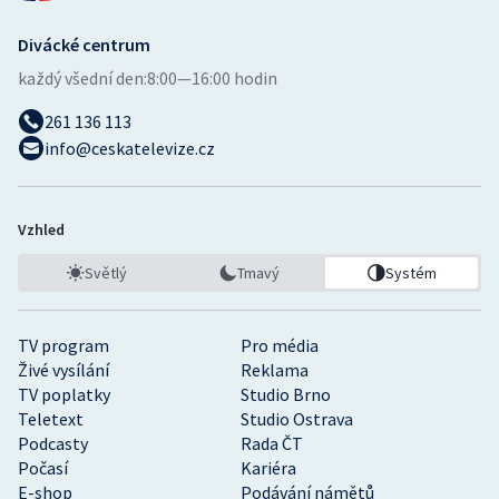
Divácké centrum
každý všední den:
8:00—16:00 hodin
261 136 113
info@ceskatelevize.cz
Vzhled
Světlý
Tmavý
Systém
TV program
Pro média
Živé vysílání
Reklama
TV poplatky
Studio Brno
Teletext
Studio Ostrava
Podcasty
Rada ČT
Počasí
Kariéra
E-shop
Podávání námětů