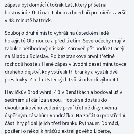
zápasu byl domácí útočník Laš, který přišel na
hostování z Ústí nad Labem a hned při premiéře završil
Gymnastika
v 48. minutě hattrick.
Házená
Souboj o druhé místo vyhráli na ústeckém ledě
hokejisté Olomouce a před třetími Severočechy mají v
Jezdectví
tabulce pětibodový náskok. Zároveň pět bodů ztrácejí
na Mladou Boleslav. Po bezbrankové první třetině
Judo
rozhodli hosté z Hané zápas v úvodní desetiminutovce
druhého dějství, kdy vstřelili tři branky a využili dvě
Krasobruslení
přesilovky. Z ledu Ústeckých Lvů si odvezli výhru 4:1.
Lezení
Havlíčkův Brod vyhrál 4:3 v Benátkách a bodoval už v
sedmém utkání za sebou. Hosté se dostali do
Lyže a snowboard
dvoubrankového vedení v první třetině díky dvěma
Moderní pětiboj
úspěšným zásahům Vondráčka. Na začátku prostřední
části hry přidal jejich třetí branku Rytnauer. Domácí,
Motorsport
posíleni o několik hráčů z extraligového Liberce,