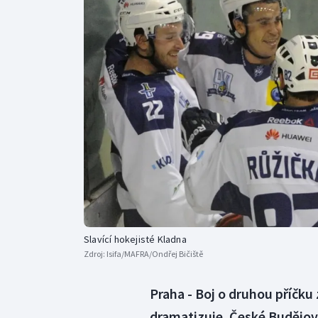
Curling
Dostihy
Florbal
Futsal
Golf
Gymnastika
Slavící hokejisté Kladna
Zdroj:
Isifa/MAFRA/Ondřej Bičiště
Praha - Boj o druhou příčk
dramatizuje. České Budějovic