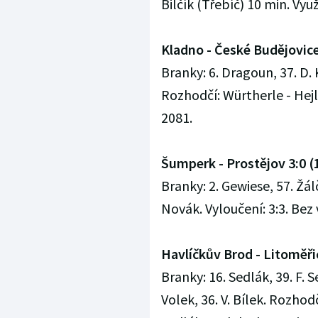
Bilčík (Třebíč) 10 min. Využi
Kladno - České Budějovice 5
Branky: 6. Dragoun, 37. D. K
Rozhodčí: Würtherle - Hejl, 
2081.
Šumperk - Prostějov 3:0 (1:
Branky: 2. Gewiese, 57. Žál
Novák. Vyloučení: 3:3. Bez v
Havlíčkův Brod - Litoměřice
Branky: 16. Sedlák, 39. F. 
Volek, 36. V. Bílek. Rozhod