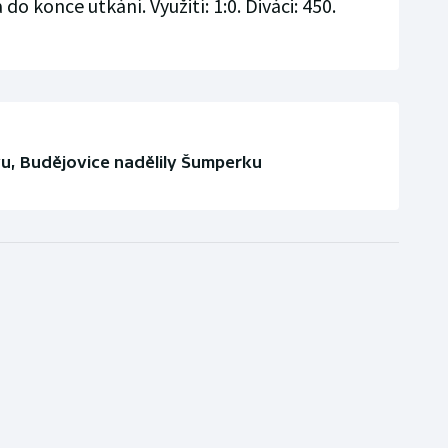
do konce utkání. Využití: 1:0. Diváci: 450.
vu, Budějovice nadělily Šumperku