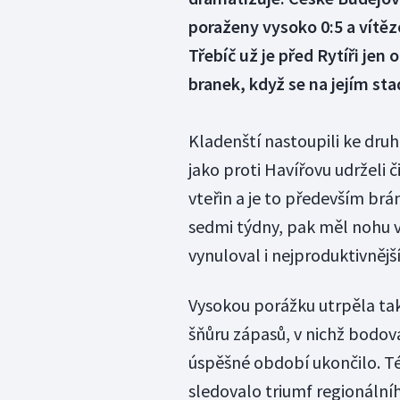
poraženy vysoko 0:5 a vítězo
Třebíč už je před Rytíři jen
branek, když se na jejím sta
Kladenští nastoupili ke dr
jako proti Havířovu udrželi č
vteřin a je to především br
sedmi týdny, pak měl nohu v 
vynuloval i nejproduktivnějš
Vysokou porážku utrpěla tak
šňůru zápasů, v nichž bodova
úspěšné období ukončilo. Té
sledovalo triumf regionáln