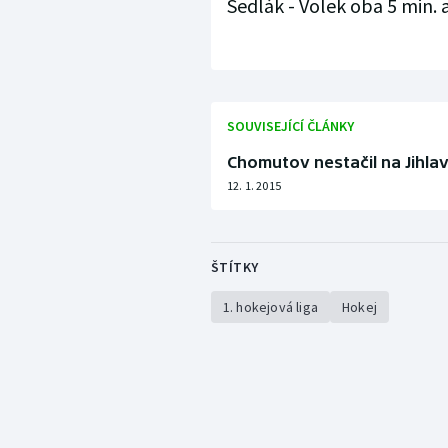
Sedlák - Volek oba 5 min. a 
SOUVISEJÍCÍ ČLÁNKY
Chomutov nestačil na Jihla
12. 1. 2015
ŠTÍTKY
1. hokejová liga
Hokej