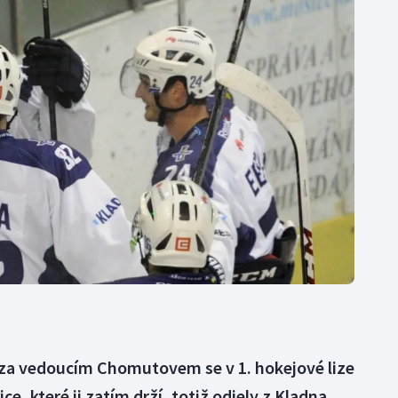
Moderní pětiboj
Triatlon
Motorsport
Veslování
Olympijské hry
Vodní slalom
Parasport
Volejbal
Plavání
Ostatní
Plážový volejbal
u za vedoucím Chomutovem se v 1. hokejové lize
e, které ji zatím drží, totiž odjely z Kladna