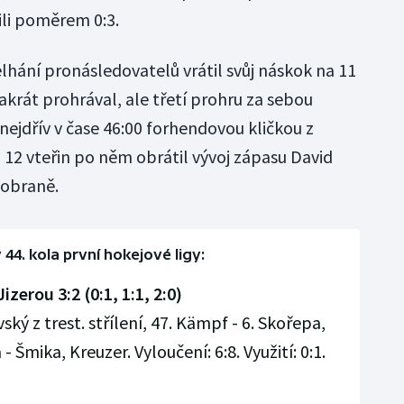
ili poměrem 0:3.
lhání pronásledovatelů vrátil svůj náskok na 11
rát prohrával, ale třetí prohru za sebou
 nejdřív v čase 46:00 forhendovou kličkou z
a 12 vteřin po něm obrátil vývoj zápasu David
 obraně.
44. kola první hokejové ligy:
erou 3:2 (0:1, 1:1, 2:0)
ský z trest. střílení, 47. Kämpf - 6. Skořepa,
 Šmika, Kreuzer. Vyloučení: 6:8. Využití: 0:1.