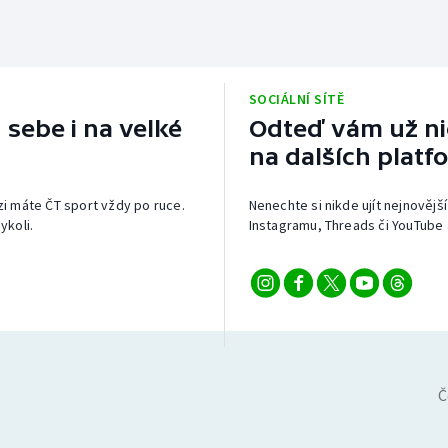
SOCIÁLNÍ SÍTĚ
 sebe i na velké
Odteď vám už nic
na dalších platf
izi máte ČT sport vždy po ruce.
Nenechte si nikde ujít nejnovější
ykoli.
Instagramu, Threads či YouTube 
Č