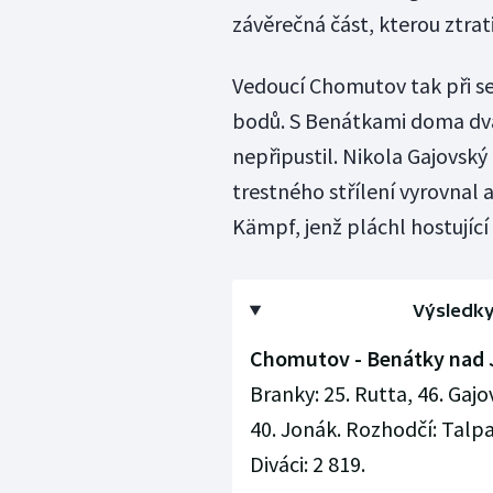
závěrečná část, kterou ztrat
Vedoucí Chomutov tak při se
bodů. S Benátkami doma dvak
nepřipustil. Nikola Gajovský
trestného střílení vyrovnal 
Kämpf, jenž pláchl hostující
Výsledky 
Chomutov - Benátky nad Jiz
Branky: 25. Rutta, 46. Gajov
40. Jonák. Rozhodčí: Talpa -
Diváci: 2 819.