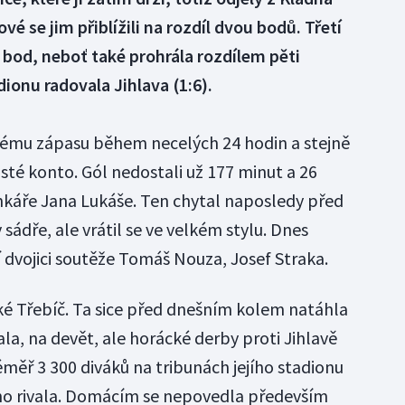
vé se jim přiblížili na rozdíl dvou bodů. Třetí
 o bod, neboť také prohrála rozdílem pěti
dionu radovala Jihlava (1:6).
uhému zápasu během necelých 24 hodin a stejně
isté konto. Gól nedostali už 177 minut a 26
ánkáře Jana Lukáše. Ten chytal naposledy před
sádře, ale vrátil se ve velkém stylu. Dnes
í dvojici soutěže Tomáš Nouza, Josef Straka.
é Třebíč. Ta sice před dnešním kolem natáhla
la, na devět, ale horácké derby proti Jihlavě
měř 3 300 diváků na tribunách jejího stadionu
ího rivala. Domácím se nepovedla především