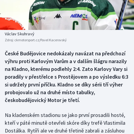
Baseball a softbal
Soutěže
Basketbal
Historické návraty
Biatlon
Aplikace ČT sport
Václav Skuhravý
Zdroj:
ckmotorsport.cz/Pavel Kacerovský
Boby a skeleton
AZ kvíz
České Budějovice nedokázaly navázat na předchozí
výhru proti Karlovým Varům a v dalším šlágru narazily
Box
na Kladno, kterému podlehly 2:4. Zato Karlovy Vary si
Curling
poradily v přestřelce s Prostějovem a po výsledku 6:3
si udržely první příčku. Kladno se díky sérii tří výher
Dostihy
probojovalo už na druhé místo tabulky,
českobudějovický Motor je třetí.
Florbal
Na kladenském stadionu se jako první prosadili hosté,
Futsal
kteří v páté minutě otevřeli skóre díky trefě Vlastimila
Dostálka. Rytíři ale ve druhé třetině zabrali a zásluhou
Golf