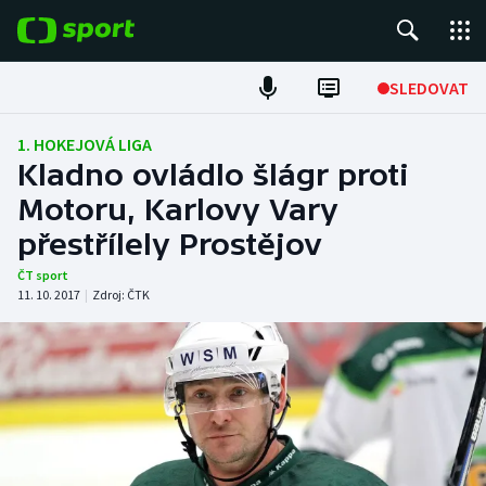
POPULÁRNÍ
SLEDOVAT
Fotbal
1. HOKEJOVÁ LIGA
Kladno ovládlo šlágr proti
Hokej
Motoru, Karlovy Vary
přestřílely Prostějov
Tenis
ČT sport
Atletika
11. 10. 2017
|
Zdroj:
ČTK
Cyklistika
DALŠÍ SPORTY
Americký fotbal
NEPŘEHLÉDNĚTE