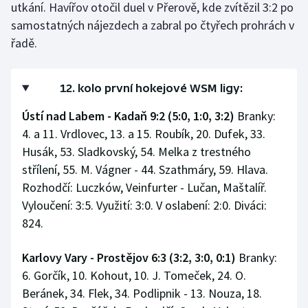
utkání. Havířov otočil duel v Přerově, kde zvítězil 3:2 po
Stolní tenis
samostatných nájezdech a zabral po čtyřech prohrách v
řadě.
Triatlon
Veslování
12. kolo první hokejové WSM ligy:
Vodní slalom
Ústí nad Labem - Kadaň 9:2 (5:0, 1:0, 3:2)
Branky:
4. a 11. Vrdlovec, 13. a 15. Roubík, 20. Dufek, 33.
Volejbal
Husák, 53. Sladkovský, 54. Melka z trestného
střílení, 55. M. Vágner - 44. Szathmáry, 59. Hlava.
Ostatní
Rozhodčí: Luczków, Veinfurter - Lučan, Maštalíř.
Vyloučení: 3:5. Využití: 3:0. V oslabení: 2:0. Diváci:
824.
Karlovy Vary - Prostějov 6:3 (3:2, 3:0, 0:1)
Branky:
6. Gorčík, 10. Kohout, 10. J. Tomeček, 24. O.
Beránek, 34. Flek, 34. Podlipnik - 13. Nouza, 18.