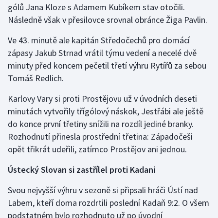
gólů Jana Kloze s Adamem Kubíkem stav otočili.
Následně však v přesilovce srovnal obránce Žiga Pavlin.
Gymnastika
Ve 43. minutě ale kapitán Středočechů pro domácí
Házená
zápasy Jakub Strnad vrátil týmu vedení a necelé dvě
minuty před koncem pečetil třetí výhru Rytířů za sebou
Jezdectví
Tomáš Redlich.
Judo
Karlovy Vary si proti Prostějovu už v úvodních deseti
minutách vytvořily třígólový náskok, Jestřábi ale ještě
Krasobruslení
do konce první třetiny snížili na rozdíl jediné branky.
Rozhodnutí přinesla prostřední třetina: Západočeši
Lezení
opět třikrát udeřili, zatímco Prostějov ani jednou.
Lyže a snowboard
Ústecký Slovan si zastřílel proti Kadani
Moderní pětiboj
Svou nejvyšší výhru v sezoně si připsali hráči Ústí nad
Labem, kteří doma rozdrtili poslední Kadaň 9:2. O všem
Motorsport
podstatném bylo rozhodnuto už po úvodní