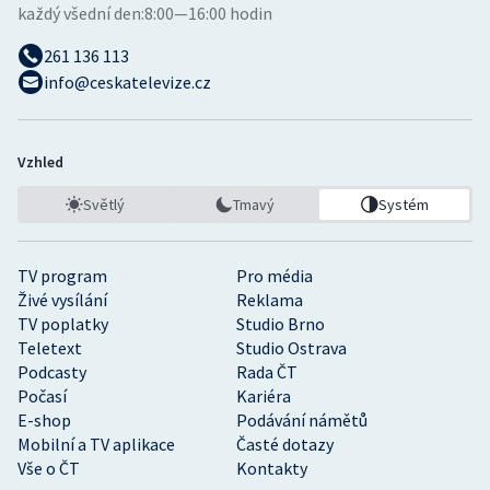
každý všední den:
8:00—16:00 hodin
261 136 113
info@ceskatelevize.cz
Vzhled
Světlý
Tmavý
Systém
TV program
Pro média
Živé vysílání
Reklama
TV poplatky
Studio Brno
Teletext
Studio Ostrava
Podcasty
Rada ČT
Počasí
Kariéra
E-shop
Podávání námětů
Mobilní a TV aplikace
Časté dotazy
Vše o ČT
Kontakty