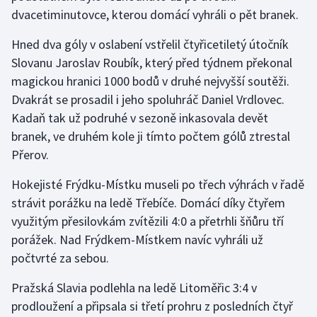
dvacetiminutovce, kterou domácí vyhráli o pět branek.
Olympijské hry
Hned dva góly v oslabení vstřelil čtyřicetiletý útočník
Parasport
Slovanu Jaroslav Roubík, který před týdnem překonal
magickou hranici 1000 bodů v druhé nejvyšší soutěži.
Plavání
Dvakrát se prosadil i jeho spoluhráč Daniel Vrdlovec.
Kadaň tak už podruhé v sezoně inkasovala devět
Plážový volejbal
branek, ve druhém kole ji tímto počtem gólů ztrestal
Přerov.
Ragby
Hokejisté Frýdku-Místku museli po třech výhrách v řadě
Rychlobruslení
strávit porážku na ledě Třebíče. Domácí díky čtyřem
využitým přesilovkám zvítězili 4:0 a přetrhli šňůru tří
Rychlostní kanoistika
porážek. Nad Frýdkem-Místkem navíc vyhráli už
počtvrté za sebou.
Short track
Pražská Slavia podlehla na ledě Litoměřic 3:4 v
Sportovní střelba
prodloužení a připsala si třetí prohru z posledních čtyř