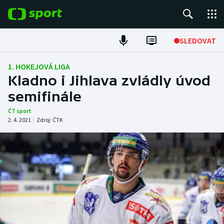
POPULÁRNÍ
SLEDOVAT
Fotbal
1. HOKEJOVÁ LIGA
Kladno i Jihlava zvládly úvod
Hokej
semifinále
Tenis
ČT sport
2. 4. 2021
|
Zdroj:
ČTK
Atletika
Cyklistika
DALŠÍ SPORTY
Americký fotbal
NEPŘEHLÉDNĚTE