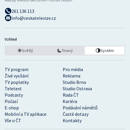
261 136 113
info@ceskatelevize.cz
Vzhled
Světlý
Tmavý
Systém
TV program
Pro média
Živé vysílání
Reklama
TV poplatky
Studio Brno
Teletext
Studio Ostrava
Podcasty
Rada ČT
Počasí
Kariéra
E-shop
Podávání námětů
Mobilní a TV aplikace
Časté dotazy
Vše o ČT
Kontakty