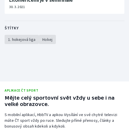
Litoměřicemi je v semifinále
30. 3. 2021
ŠTÍTKY
1. hokejová liga
Hokej
APLIKACE ČT SPORT
Mějte celý sportovní svět vždy u sebe i na
velké obrazovce.
S mobilní aplikací, HbbTV a apkou iVysílání ve své chytré televizi
máte ČT sport vždy po ruce. Sledujte přímé přenosy, články a
bonusový obsah kdekoli a kdykoli.