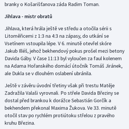
branky o Košarišťanova záda Radim Toman.
Stolní tenis
Jihlava - mistr obratů
Triatlon
Jihlava, která hrála ještě ve středu a otočila sérii s
Veslování
Litoměřicemi z 1:3 na 4:3 na zápasy, do utkání se
Vsetínem vstoupila lépe. V 6. minutě otevřel skóre
Vodní slalom
Jakub Illéš, jehož bekhendový pokus prošel mezi betony
Davida Gáby. V čase 11:13 byl vyloučen za faul kolenem
Volejbal
na Adama Hořanského domácí útočník Tomáš Jiránek,
ale Dukla se v dlouhém oslabení ubránila.
Ostatní
Ještě v závěru úvodní třetiny však při trestu Matěje
Zadražila Valaši vyrovnali. Po střele Davida Březiny se
dostal před brankou k dorážce Sebastián Gorčík a
bekhendem překonal Maxima Žukova. Ve 33. minutě
otočil stav po rychlém protiútoku střelou z pravého
kruhu Březina.