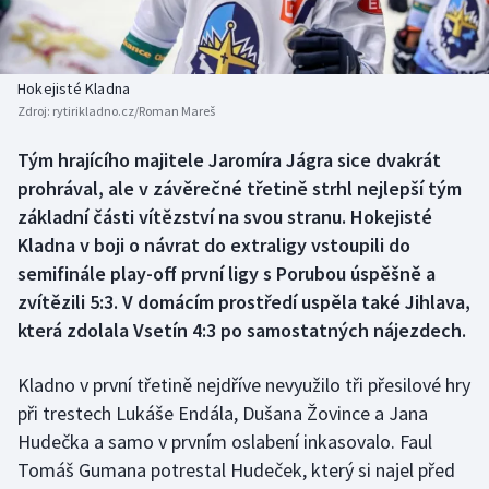
Baseball a softbal
Soutěže
Basketbal
Historické návraty
Hokejisté Kladna
Zdroj:
rytirikladno.cz/Roman Mareš
Biatlon
Aplikace ČT sport
Tým hrajícího majitele Jaromíra Jágra sice dvakrát
Boby a skeleton
AZ kvíz
prohrával, ale v závěrečné třetině strhl nejlepší tým
základní části vítězství na svou stranu. Hokejisté
Box
Kladna v boji o návrat do extraligy vstoupili do
semifinále play-off první ligy s Porubou úspěšně a
Curling
zvítězili 5:3. V domácím prostředí uspěla také Jihlava,
která zdolala Vsetín 4:3 po samostatných nájezdech.
Dostihy
Florbal
Kladno v první třetině nejdříve nevyužilo tři přesilové hry
při trestech Lukáše Endála, Dušana Žovince a Jana
Futsal
Hudečka a samo v prvním oslabení inkasovalo. Faul
Tomáš Gumana potrestal Hudeček, který si najel před
Golf