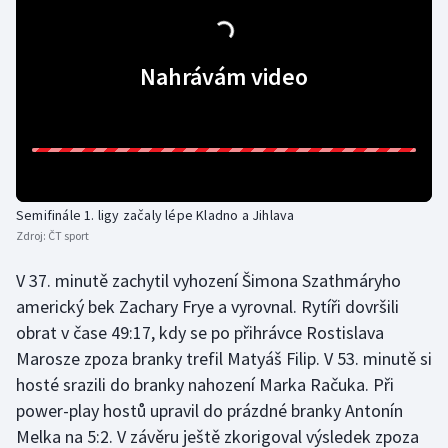
Olympijské hry
Nahrávám video
Parasport
Plavání
Plážový volejbal
Semifinále 1. ligy začaly lépe Kladno a Jihlava
Ragby
Zdroj:
ČT sport
Rychlobruslení
V 37. minutě zachytil vyhození Šimona Szathmáryho
americký bek Zachary Frye a vyrovnal. Rytíři dovršili
Rychlostní kanoistika
obrat v čase 49:17, kdy se po přihrávce Rostislava
Marosze zpoza branky trefil Matyáš Filip. V 53. minutě si
Short track
hosté srazili do branky nahození Marka Račuka. Při
power-play hostů upravil do prázdné branky Antonín
Sportovní střelba
Melka na 5:2. V závěru ještě zkorigoval výsledek zpoza