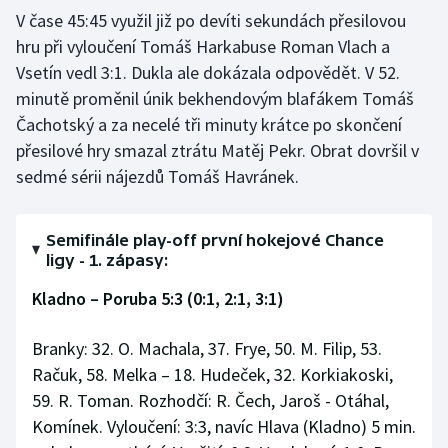
V čase 45:45 využil již po devíti sekundách přesilovou
hru při vyloučení Tomáš Harkabuse Roman Vlach a
Vsetín vedl 3:1. Dukla ale dokázala odpovědět. V 52.
minutě proměnil únik bekhendovým blafákem Tomáš
Čachotský a za necelé tři minuty krátce po skončení
přesilové hry smazal ztrátu Matěj Pekr. Obrat dovršil v
sedmé sérii nájezdů Tomáš Havránek.
Semifinále play-off první hokejové Chance
ligy - 1. zápasy:
Kladno – Poruba 5:3 (0:1, 2:1, 3:1)
Branky: 32. O. Machala, 37. Frye, 50. M. Filip, 53.
Račuk, 58. Melka – 18. Hudeček, 32. Korkiakoski,
59. R. Toman. Rozhodčí: R. Čech, Jaroš - Otáhal,
Komínek. Vyloučení: 3:3, navíc Hlava (Kladno) 5 min.