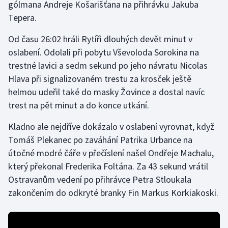
gólmana Andreje Košarišťana na přihrávku Jakuba
Tepera.
Gymnastika
Od času 26:02 hráli Rytíři dlouhých devět minut v
Házená
oslabení. Odolali při pobytu Vševoloda Sorokina na
trestné lavici a sedm sekund po jeho návratu Nicolas
Jezdectví
Hlava při signalizovaném trestu za krosček ještě
helmou udeřil také do masky Žovince a dostal navíc
Judo
trest na pět minut a do konce utkání.
Krasobruslení
Kladno ale nejdříve dokázalo v oslabení vyrovnat, když
Tomáš Plekanec po zaváhání Patrika Urbance na
Lezení
útočné modré čáře v přečíslení našel Ondřeje Machalu,
který překonal Frederika Foltána. Za 43 sekund vrátil
Lyže a snowboard
Ostravanům vedení po přihrávce Petra Stloukala
zakončením do odkryté branky Fin Markus Korkiakoski.
Moderní pětiboj
Motorsport