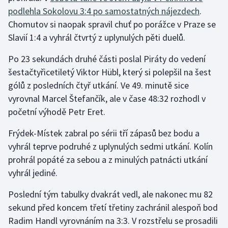
podlehla Sokolovu 3:4 po samostatných nájezdech
.
Chomutov si naopak spravil chuť po porážce v Praze se
Gymnastika
Slavií 1:4 a vyhrál čtvrtý z uplynulých pěti duelů.
Házená
Po 23 sekundách druhé části poslal Piráty do vedení
šestačtyřicetiletý Viktor Hübl, který si polepšil na šest
Jezdectví
gólů z posledních čtyř utkání. Ve 49. minutě sice
Judo
vyrovnal Marcel Štefančík, ale v čase 48:32 rozhodl v
početní výhodě Petr Eret.
Krasobruslení
Frýdek-Místek zabral po sérii tří zápasů bez bodu a
vyhrál teprve podruhé z uplynulých sedmi utkání. Kolín
Lezení
prohrál popáté za sebou a z minulých patnácti utkání
Lyže a snowboard
vyhrál jediné.
Poslední tým tabulky dvakrát vedl, ale nakonec mu 82
Moderní pětiboj
sekund před koncem třetí třetiny zachránil alespoň bod
Motorsport
Radim Handl vyrovnáním na 3:3. V rozstřelu se prosadili