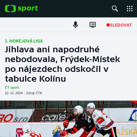
POPULÁRNÍ
SLEDOVAT
Fotbal
1. HOKEJOVÁ LIGA
Jihlava ani napodruhé
Hokej
nebodovala, Frýdek-Místek
po nájezdech odskočil v
Tenis
tabulce Kolínu
Atletika
ČT sport
22. 12. 2024
|
Zdroj:
ČTK
Cyklistika
DALŠÍ SPORTY
Americký fotbal
NEPŘEHLÉDNĚTE