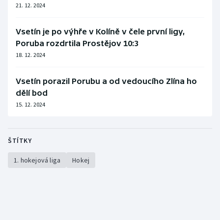
21. 12. 2024
Stolní tenis
Triatlon
Vsetín je po výhře v Kolíně v čele první ligy,
Poruba rozdrtila Prostějov 10:3
Veslování
18. 12. 2024
Vodní slalom
Vsetín porazil Porubu a od vedoucího Zlína ho
dělí bod
Volejbal
15. 12. 2024
Ostatní
ŠTÍTKY
1. hokejová liga
Hokej