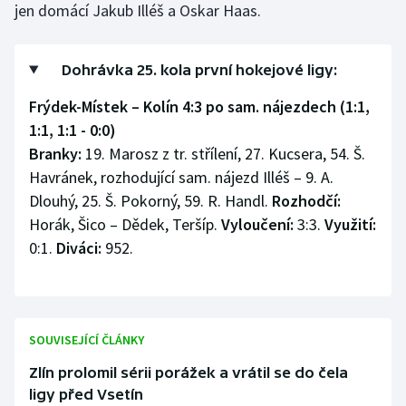
jen domácí Jakub Illéš a Oskar Haas.
Olympijské hry
Parasport
Dohrávka 25. kola první hokejové ligy:
Frýdek-Místek – Kolín 4:3 po sam. nájezdech (1:1,
Plavání
1:1, 1:1 - 0:0)
Branky:
19. Marosz z tr. střílení, 27. Kucsera, 54. Š.
Plážový volejbal
Havránek, rozhodující sam. nájezd Illéš – 9. A.
Dlouhý, 25. Š. Pokorný, 59. R. Handl.
Rozhodčí:
Ragby
Horák, Šico – Dědek, Teršíp.
Vyloučení:
3:3.
Využití:
Rychlobruslení
0:1.
Diváci:
952.
Rychlostní kanoistika
Short track
SOUVISEJÍCÍ ČLÁNKY
Zlín prolomil sérii porážek a vrátil se do čela
Sportovní střelba
ligy před Vsetín