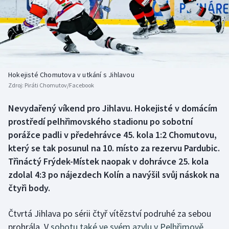
Baseball a softbal
Soutěže
Basketbal
Historické návraty
Biatlon
Aplikace ČT sport
Hokejisté Chomutova v utkání s Jihlavou
Boby a skeleton
AZ kvíz
Zdroj:
Piráti Chomutov/Facebook
Box
Nevydařený víkend pro Jihlavu. Hokejisté v domácím
prostředí pelhřimovského stadionu po sobotní
Curling
porážce padli v předehrávce 45. kola 1:2 Chomutovu,
který se tak posunul na 10. místo za rezervu Pardubic.
Dostihy
Třináctý Frýdek-Místek naopak v dohrávce 25. kola
zdolal 4:3 po nájezdech Kolín a navýšil svůj náskok na
Florbal
čtyři body.
Futsal
Čtvrtá Jihlava po sérii čtyř vítězství podruhé za sebou
prohrála. V
sobotu také ve svém azylu v Pelhřimově
Golf