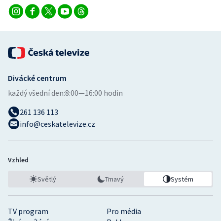
Divácké centrum
každý všední den:
8:00—16:00 hodin
261 136 113
info@ceskatelevize.cz
Vzhled
Světlý
Tmavý
Systém
TV program
Pro média