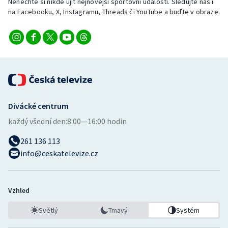
Nenechte si nikde ujít nejnovější sportovní události. Sledujte nás i
na Facebooku, X, Instagramu, Threads či YouTube a buďte v obraze.
Divácké centrum
každý všední den:
8:00—16:00 hodin
261 136 113
info@ceskatelevize.cz
Vzhled
Světlý
Tmavý
Systém