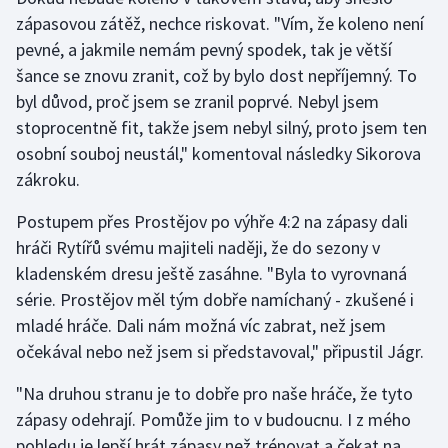
zápasovou zátěž, nechce riskovat. "Vím, že koleno není
pevné, a jakmile nemám pevný spodek, tak je větší
šance se znovu zranit, což by bylo dost nepříjemný. To
byl důvod, proč jsem se zranil poprvé. Nebyl jsem
stoprocentně fit, takže jsem nebyl silný, proto jsem ten
osobní souboj neustál," komentoval následky Sikorova
zákroku.
Postupem přes Prostějov po výhře 4:2 na zápasy dali
hráči Rytířů svému majiteli naději, že do sezony v
kladenském dresu ještě zasáhne. "Byla to vyrovnaná
série. Prostějov měl tým dobře namíchaný - zkušené i
mladé hráče. Dali nám možná víc zabrat, než jsem
očekával nebo než jsem si představoval," připustil Jágr.
"Na druhou stranu je to dobře pro naše hráče, že tyto
zápasy odehrají. Pomůže jim to v budoucnu. I z mého
pohledu je lepší hrát zápasy než trénovat a čekat na