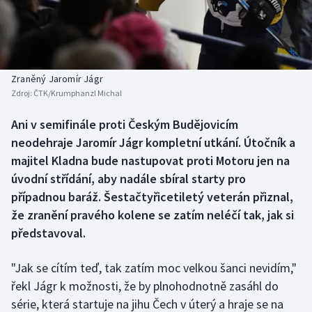
Baseball a softbal
Soutěže
Basketbal
Historické návraty
Biatlon
Aplikace ČT sport
Zraněný Jaromír Jágr
Zdroj:
ČTK/Krumphanzl Michal
Boby a skeleton
AZ kvíz
Ani v semifinále proti Českým Budějovicím
neodehraje Jaromír Jágr kompletní utkání. Útočník a
Box
majitel Kladna bude nastupovat proti Motoru jen na
Curling
úvodní střídání, aby nadále sbíral starty pro
případnou baráž. Šestačtyřicetiletý veterán přiznal,
Dostihy
že zranění pravého kolene se zatím neléčí tak, jak si
představoval.
Florbal
"Jak se cítím teď, tak zatím moc velkou šanci nevidím,"
Futsal
řekl Jágr k možnosti, že by plnohodnotně zasáhl do
série, která startuje na jihu Čech v úterý a hraje se na
Golf