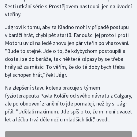
Stolní tenis
šesti utkání série s Prostějovem nastoupil jen na úvodní
vteřiny.
Triatlon
Jágrovi k tomu, aby za Kladno mohl v případě postupu
Veslování
v baráži hrát, chybí pět startů. Fanoušci jej proto i proti
Motoru uvidí na ledě znovu jen pár vteřin po vhazování.
Vodní slalom
"Bude to stejné. Jde o to, že kdybychom postoupili a
dostali se do baráže, tak některé zápasy by se třeba
Volejbal
hrály až za měsíc. To věřím, že do té doby bych třeba
byl schopen hrát," řekl Jágr.
Ostatní
Na zlepšení stavu kolena pracuje s týmem
fyzioterapeuta Pavla Koláře od svého návratu z Calgary,
ale po obnovení zranění to jde pomaleji, než by si Jágr
přál. "Udělali maximum. Jde spíš o to, že mi není dvacet
let a léčba trvá déle než u mladších lidí," uvedl.