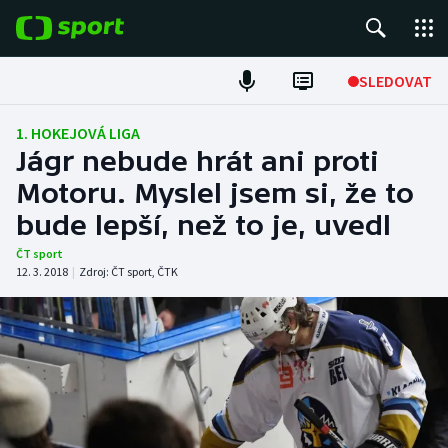
POPULÁRNÍ
SLEDOVAT
Fotbal
1. HOKEJOVÁ LIGA
Jágr nebude hrát ani proti
Hokej
Motoru. Myslel jsem si, že to
bude lepší, než to je, uvedl
Tenis
ČT sport
Atletika
12. 3. 2018
|
Zdroj:
ČT sport
,
ČTK
Cyklistika
DALŠÍ SPORTY
Americký fotbal
NEPŘEHLÉDNĚTE