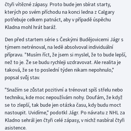
čtyři vítězné zápasy. Proto bude jen sbírat starty,
kterých po svém příchodu na konci ledna z Calgary
Gymnastika
potřebuje celkem patnáct, aby v případě úspěchu
Kladna mohl hrát baráž.
Házená
Den před startem série s Českými Budějovicemi Jágr s
Jezdectví
týmem netrénoval, na ledě absolvoval individuální
přípravu. "Musím říct, že jsem si myslel, že to bude lepší,
Judo
než to je. Že se budu rychleji uzdravovat. Ale realita je
taková, že se to poslední týden nikam nepohnulo,"
Krasobruslení
popsal svůj stav.
Lezení
"Snažím se zůstat pozitivní a trénovat spíš střelu nebo
techniku, kde moc nepoužívám nohy. Doufám, že když
Lyže a snowboard
se to zlepší, tak bude jen otázka času, kdy budu moct
Moderní pětiboj
nastoupit. Uvidíme," podotkl Jágr. Po návratu z NHL za
Kladno sehrál jen čtyři celé zápasy, v nichž nasbíral čtyři
Motorsport
asistence.