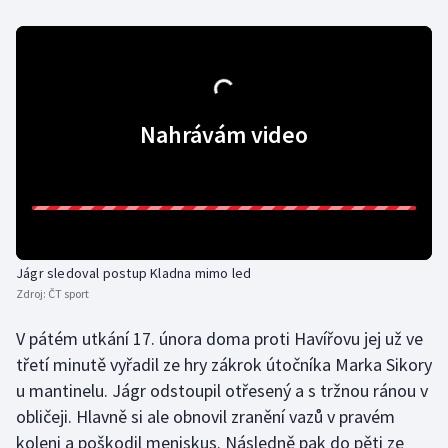
Olympijské hry
Parasport
Plavání
Nahrávám video
Plážový volejbal
Ragby
Rychlobruslení
Jágr sledoval postup Kladna mimo led
Zdroj:
ČT sport
Rychlostní kanoistika
V pátém utkání 17. února doma proti Havířovu jej už ve
třetí minutě vyřadil ze hry zákrok útočníka Marka Sikory
Short track
u mantinelu. Jágr odstoupil otřesený a s tržnou ránou v
Sportovní střelba
obličeji. Hlavně si ale obnovil zranění vazů v pravém
koleni a poškodil meniskus. Následně pak do pěti ze