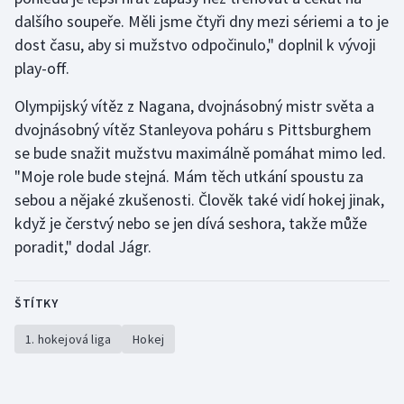
dalšího soupeře. Měli jsme čtyři dny mezi sériemi a to je
dost času, aby si mužstvo odpočinulo," doplnil k vývoji
play-off.
Olympijský vítěz z Nagana, dvojnásobný mistr světa a
dvojnásobný vítěz Stanleyova poháru s Pittsburghem
se bude snažit mužstvu maximálně pomáhat mimo led.
"Moje role bude stejná. Mám těch utkání spoustu za
sebou a nějaké zkušenosti. Člověk také vidí hokej jinak,
když je čerstvý nebo se jen dívá seshora, takže může
poradit," dodal Jágr.
ŠTÍTKY
1. hokejová liga
Hokej