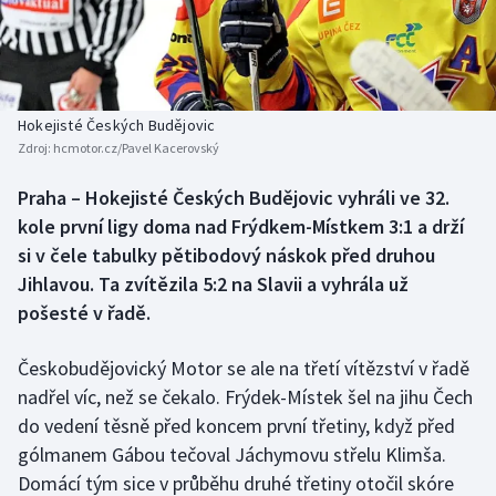
Baseball a softbal
Soutěže
Basketbal
Historické návraty
Biatlon
Aplikace ČT sport
Hokejisté Českých Budějovic
Zdroj:
hcmotor.cz/Pavel Kacerovský
Boby a skeleton
AZ kvíz
Praha – Hokejisté Českých Budějovic vyhráli ve 32.
kole první ligy doma nad Frýdkem-Místkem 3:1 a drží
Box
si v čele tabulky pětibodový náskok před druhou
Curling
Jihlavou. Ta zvítězila 5:2 na Slavii a vyhrála už
pošesté v řadě.
Dostihy
Českobudějovický Motor se ale na třetí vítězství v řadě
Florbal
nadřel víc, než se čekalo. Frýdek-Místek šel na jihu Čech
do vedení těsně před koncem první třetiny, když před
Futsal
gólmanem Gábou tečoval Jáchymovu střelu Klimša.
Domácí tým sice v průběhu druhé třetiny otočil skóre
Golf