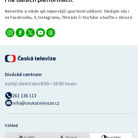
Nenechte si nikde ujít nejnovější sportovní události. Sledujte nás i
na Facebooku, X, Instagramu, Threads či YouTube a buďte v obraze.
Divácké centrum
každý všední den:
8:00—16:00 hodin
261 136 113
info@ceskatelevize.cz
Vzhled
Světlý
Tmavý
Systém