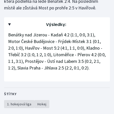
která podlehla na ledě Benátek 2:4. Na posledním
místě ale zůstává Most po prohře 2:5 v Havířově.
Olympijské hry
Parasport
Výsledky:
Plavání
Benátky nad Jizerou - Kadaň 4:2 (1:1, 0:0, 3:1),
Motor České Budějovice - Frýdek-Místek 3:1 (0:1,
Plážový volejbal
2:0, 1:0), Havířov - Most 5:2 (4:1, 1:1, 0:0), Kladno -
Třebíč 3:2 (1:0, 1:2, 1:0), Litoměřice - Přerov 4:2 (0:0,
Ragby
1:1, 3:1), Prostějov - Ústí nad Labem 3:5 (0:2, 2:1,
1:2), Slavia Praha - Jihlava 2:5 (2:2, 0:1, 0:2).
Rychlobruslení
Rychlostní kanoistika
Short track
ŠTÍTKY
1. hokejová liga
Hokej
Sportovní střelba