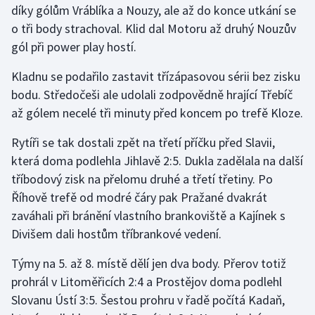
díky gólům Vráblíka a Nouzy, ale až do konce utkání se
o tři body strachoval. Klid dal Motoru až druhý Nouzův
Gymnastika
gól při power play hostí.
Házená
Kladnu se podařilo zastavit třízápasovou sérii bez zisku
bodu. Středočeši ale udolali zodpovědně hrající Třebíč
Jezdectví
až gólem necelé tři minuty před koncem po trefě Kloze.
Judo
Rytíři se tak dostali zpět na třetí příčku před Slavii,
která doma podlehla Jihlavě 2:5. Dukla zadělala na další
Krasobruslení
tříbodový zisk na přelomu druhé a třetí třetiny. Po
Říhově trefě od modré čáry pak Pražané dvakrát
Lezení
zaváhali při bránění vlastního brankoviště a Kajínek s
Divišem dali hostům tříbrankové vedení.
Lyže a snowboard
Týmy na 5. až 8. místě dělí jen dva body. Přerov totiž
Moderní pětiboj
prohrál v Litoměřicích 2:4 a Prostějov doma podlehl
Slovanu Ústí 3:5. Šestou prohru v řadě počítá Kadaň,
Motorsport