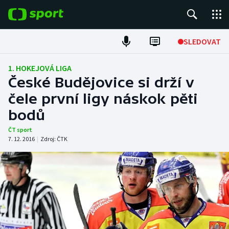
POPULÁRNÍ
SLEDOVAT
Fotbal
1. HOKEJOVÁ LIGA
České Budějovice si drží v
Hokej
čele první ligy náskok pěti
bodů
Tenis
ČT sport
Atletika
7. 12. 2016
|
Zdroj:
ČTK
Cyklistika
DALŠÍ SPORTY
Americký fotbal
NEPŘEHLÉDNĚTE