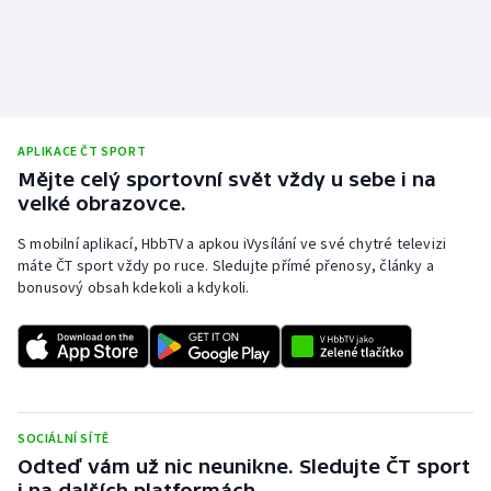
Stolní tenis
Triatlon
Veslování
APLIKACE ČT SPORT
Vodní slalom
Mějte celý sportovní svět vždy u sebe i na
velké obrazovce.
Volejbal
S mobilní aplikací, HbbTV a apkou iVysílání ve své chytré televizi
máte ČT sport vždy po ruce. Sledujte přímé přenosy, články a
Ostatní
bonusový obsah kdekoli a kdykoli.
SOCIÁLNÍ SÍTĚ
Odteď vám už nic neunikne. Sledujte ČT sport
i na dalších platformách.