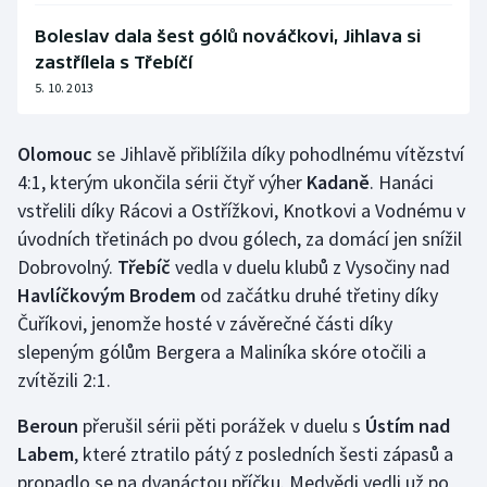
Olympijské hry
Boleslav dala šest gólů nováčkovi, Jihlava si
zastřílela s Třebíčí
Parasport
5. 10. 2013
Plavání
Olomouc
se Jihlavě přiblížila díky pohodlnému vítězství
4:1, kterým ukončila sérii čtyř výher
Kadaně
. Hanáci
Plážový volejbal
vstřelili díky Rácovi a Ostřížkovi, Knotkovi a Vodnému v
úvodních třetinách po dvou gólech, za domácí jen snížil
Ragby
Dobrovolný.
Třebíč
vedla v duelu klubů z Vysočiny nad
Havlíčkovým Brodem
Rychlobruslení
od začátku druhé třetiny díky
Čuříkovi, jenomže hosté v závěrečné části díky
Rychlostní kanoistika
slepeným gólům Bergera a Maliníka skóre otočili a
zvítězili 2:1.
Short track
Beroun
přerušil sérii pěti porážek v duelu s
Ústím nad
Sportovní střelba
Labem
, které ztratilo pátý z posledních šesti zápasů a
propadlo se na dvanáctou příčku. Medvědi vedli už po