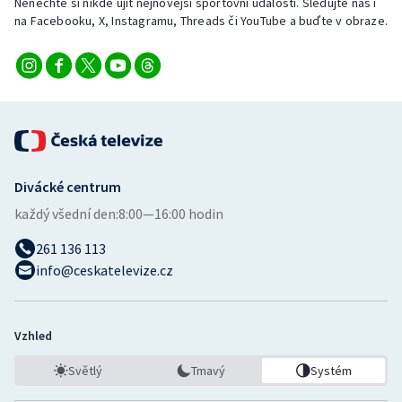
Nenechte si nikde ujít nejnovější sportovní události. Sledujte nás i
na Facebooku, X, Instagramu, Threads či YouTube a buďte v obraze.
Divácké centrum
každý všední den:
8:00—16:00 hodin
261 136 113
info@ceskatelevize.cz
Vzhled
Světlý
Tmavý
Systém