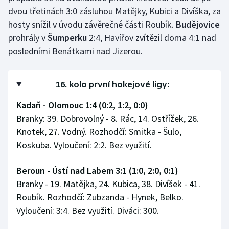
Stolní tenis
dvou třetinách 3:0 zásluhou Matějky, Kubici a Divíška, za
hosty snížil v úvodu závěrečné části Roubík.
Budějovice
Triatlon
prohrály v
Šumperku
2:4, Havířov zvítězil doma 4:1 nad
posledními Benátkami nad Jizerou.
Veslování
Vodní slalom
16. kolo první hokejové ligy:
Kadaň - Olomouc 1:4 (0:2, 1:2, 0:0)
Volejbal
Branky: 39. Dobrovolný - 8. Rác, 14. Ostřížek, 26.
Ostatní
Knotek, 27. Vodný. Rozhodčí: Smitka - Šulo,
Koskuba. Vyloučení: 2:2. Bez využití.
Beroun - Ústí nad Labem 3:1 (1:0, 2:0, 0:1)
Branky - 19. Matějka, 24. Kubica, 38. Divíšek - 41.
Roubík. Rozhodčí: Zubzanda - Hynek, Belko.
Vyloučení: 3:4. Bez využití. Diváci: 300.