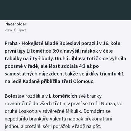
Baseball a softbal
Soutěže
Basketbal
Historické návraty
Placeholder
Zdroj:
ČT sport
Biatlon
Aplikace ČT sport
Praha - Hokejisté Mladé Boleslavi porazili v 16. kole
Boby a skeleton
AZ kvíz
první ligy Litoměřice 3:0 a navýšili náskok v čele
tabulky na čtyři body. Druhá Jihlava totiž sice vyhrála
Box
poosmé v řadě, ale Most zdolala 4:3 až po
samostatných nájezdech, takže se jí díky triumfu 4:1
Curling
na ledě Kadaně přiblížila třetí Olomouc.
Dostihy
Boleslav
rozdělila v
Litoměřicích
své branky
Florbal
rovnoměrně do všech třetin, v první se trefil Nouza, ve
druhé Loskot a v závěrečné Mikulík. Domácím se
Futsal
nepodařilo brankáře Valenta naopak překonat ani
jednou a protáhli sérii porážek v řadě na pět.
Golf