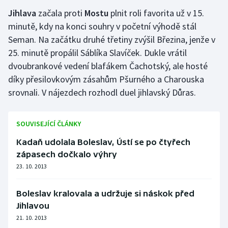
Jihlava
začala proti
Mostu
plnit roli favorita už v 15.
Gymnastika
minutě, kdy na konci souhry v početní výhodě stál
Seman. Na začátku druhé třetiny zvýšil Březina, jenže v
Házená
25. minutě propálil Sáblíka Slavíček. Dukle vrátil
dvoubrankové vedení blafákem Čachotský, ale hosté
Jezdectví
díky přesilovkovým zásahům Pšurného a Charouska
srovnali. V nájezdech rozhodl duel jihlavský Důras.
Judo
Krasobruslení
SOUVISEJÍCÍ ČLÁNKY
Kadaň udolala Boleslav, Ústí se po čtyřech
Lezení
zápasech dočkalo výhry
23. 10. 2013
Lyže a snowboard
Boleslav kralovala a udržuje si náskok před
Moderní pětiboj
Jihlavou
21. 10. 2013
Motorsport