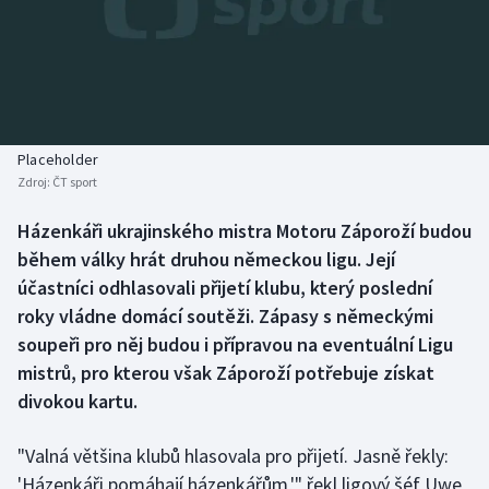
Baseball a softbal
Soutěže
Basketbal
Historické návraty
Biatlon
Aplikace ČT sport
Placeholder
Boby a skeleton
AZ kvíz
Zdroj:
ČT sport
Box
Házenkáři ukrajinského mistra Motoru Záporoží budou
během války hrát druhou německou ligu. Její
Curling
účastníci odhlasovali přijetí klubu, který poslední
roky vládne domácí soutěži. Zápasy s německými
Dostihy
soupeři pro něj budou i přípravou na eventuální Ligu
mistrů, pro kterou však Záporoží potřebuje získat
Florbal
divokou kartu.
Futsal
"Valná většina klubů hlasovala pro přijetí. Jasně řekly:
'Házenkáři pomáhají házenkářům,'" řekl ligový šéf Uwe
Golf