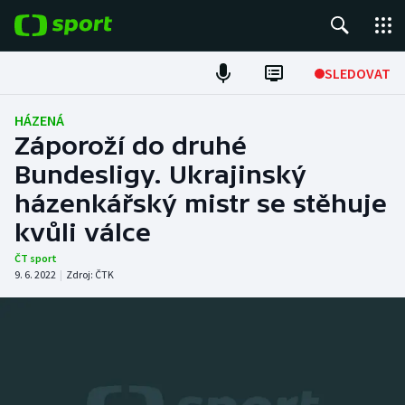
POPULÁRNÍ
SLEDOVAT
Fotbal
HÁZENÁ
Záporoží do druhé
Hokej
Bundesligy. Ukrajinský
házenkářský mistr se stěhuje
Tenis
kvůli válce
Atletika
ČT sport
9. 6. 2022
|
Zdroj:
ČTK
Cyklistika
DALŠÍ SPORTY
Americký fotbal
NEPŘEHLÉDNĚTE