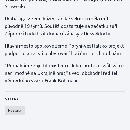
Schwenker.
Gymnastika
Druhá liga v zemi házenkářské velmoci měla mít
původně 19 týmů. Soutěž odstartuje na začátku září.
Házená
Záporoží bude hrát domácí zápasy v Düsseldorfu.
Jezdectví
Hlavní město spolkové země Porýní-Vestfálsko projekt
podpořilo a zajistilo ubytování hráčům i jejich rodinám.
Judo
"Pomáháme zajistit existenci klubu, protože kvůli válce
Krasobruslení
není možné na Ukrajině hrát," uvedl obchodní ředitel
německého svazu Frank Bohmann.
Lezení
Lyže a snowboard
ŠTÍTKY
Házená
Moderní pětiboj
Motorsport