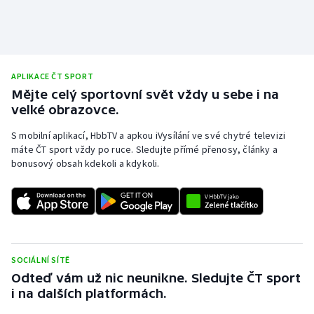
Olympijské hry
Parasport
APLIKACE ČT SPORT
Plavání
Mějte celý sportovní svět vždy u sebe i na
velké obrazovce.
Plážový volejbal
S mobilní aplikací, HbbTV a apkou iVysílání ve své chytré televizi
máte ČT sport vždy po ruce. Sledujte přímé přenosy, články a
Ragby
bonusový obsah kdekoli a kdykoli.
Rychlobruslení
Rychlostní kanoistika
Short track
SOCIÁLNÍ SÍTĚ
Odteď vám už nic neunikne. Sledujte ČT sport
Sportovní střelba
i na dalších platformách.