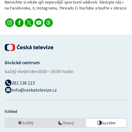
Nenechte si nikde ujít nejnovější sportovní události. Sledujte nás i
Stolní tenis
na Facebooku, X, Instagramu, Threads či YouTube a buďte v obraze.
Triatlon
Veslování
Vodní slalom
Volejbal
Divácké centrum
každý všední den:
8:00—16:00 hodin
Ostatní
261 136 113
info@ceskatelevize.cz
Vzhled
Světlý
Tmavý
Systém