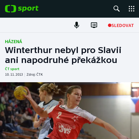
POPULÁRNÍ
SLEDOVAT
Fotbal
HÁZENÁ
Winterthur nebyl pro Slavii
Hokej
ani napodruhé překážkou
Tenis
ČT sport
10. 11. 2013
|
Zdroj:
ČTK
Atletika
Cyklistika
DALŠÍ SPORTY
Americký fotbal
NEPŘEHLÉDNĚTE