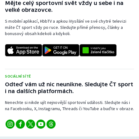
Mějte celý sportovní svět vždy u sebe i na
Stolní tenis
velké obrazovce.
Triatlon
S mobilní aplikací, HbbTV a apkou iVysílání ve své chytré televizi
máte ČT sport vždy po ruce. Sledujte přímé přenosy, články a
bonusový obsah kdekoli a kdykoli.
Veslování
Vodní slalom
Volejbal
SOCIÁLNÍ SÍTĚ
Ostatní
Odteď vám už nic neunikne. Sledujte ČT sport
i na dalších platformách.
Nenechte si nikde ujít nejnovější sportovní události. Sledujte nás i
na Facebooku, X, Instagramu, Threads či YouTube a buďte v obraze.