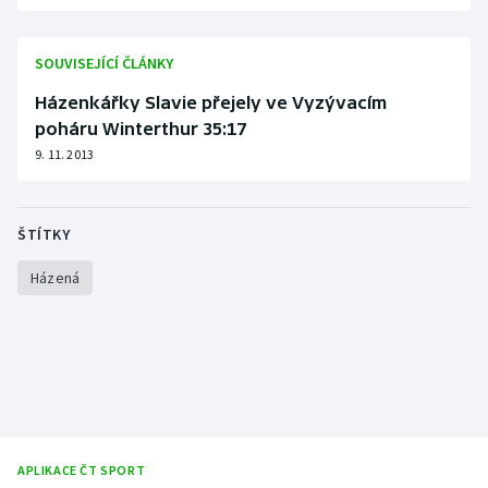
Olympijské hry
SOUVISEJÍCÍ ČLÁNKY
Parasport
Házenkářky Slavie přejely ve Vyzývacím
poháru Winterthur 35:17
Plavání
9. 11. 2013
Plážový volejbal
ŠTÍTKY
Ragby
Házená
Rychlobruslení
Rychlostní kanoistika
Short track
Sportovní střelba
APLIKACE ČT SPORT