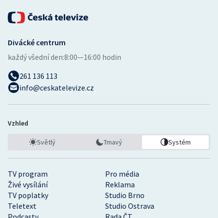
Divácké centrum
každý všední den:
8:00—16:00 hodin
261 136 113
info@ceskatelevize.cz
Vzhled
Světlý
Tmavý
Systém
TV program
Pro média
Živé vysílání
Reklama
TV poplatky
Studio Brno
Teletext
Studio Ostrava
Podcasty
Rada ČT