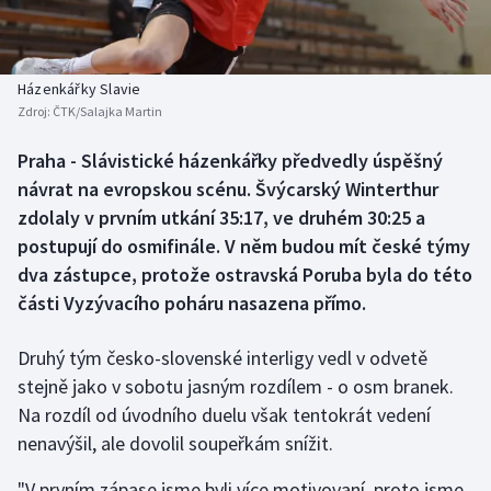
Baseball a softbal
Soutěže
Basketbal
Historické návraty
Házenkářky Slavie
Zdroj:
ČTK/Salajka Martin
Biatlon
Aplikace ČT sport
Praha - Slávistické házenkářky předvedly úspěšný
Boby a skeleton
AZ kvíz
návrat na evropskou scénu. Švýcarský Winterthur
zdolaly v prvním utkání 35:17, ve druhém 30:25 a
Box
postupují do osmifinále. V něm budou mít české týmy
dva zástupce, protože ostravská Poruba byla do této
Curling
části Vyzývacího poháru nasazena přímo.
Dostihy
Druhý tým česko-slovenské interligy vedl v odvetě
Florbal
stejně jako v sobotu jasným rozdílem - o osm branek.
Na rozdíl od úvodního duelu však tentokrát vedení
Futsal
nenavýšil, ale dovolil soupeřkám snížit.
"V prvním zápase jsme byli více motivovaní, proto jsme
Golf