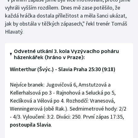
vyhráli vyšším rozdílem. Dnes mě zase potěšilo, že
Gymnastika
každá hráčka dostala příležitost a měla šanci ukázat,
jak by obstála v těžkých zápasech," řekl trenér Tomáš
Házená
Hlavatý.
Jezdectví
Odvetné utkání 3. kola Vyzývacího poháru
házenkářek (hráno v Praze):
Judo
Winterthur (Švýc.) - Slavia Praha 25:30 (9:18)
Krasobruslení
Nejvíce branek: Jugovičová 6, Amstutzová a
Lezení
Kellerhalsová po 3 - Rajnohová a Selucká po 5,
Keclíková a Vélová po 4. Rozhodčí: Vranesová,
Lyže a snowboard
Wenningerová (obě Rak.). Sedmimetrové hody: 2/2
- 4/3. Vyloučení: 3:2. Diváci: 250. První zápas 17:35,
Moderní pětiboj
postoupila Slavia
.
Motorsport