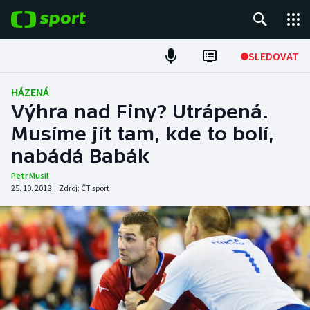
POPULÁRNÍ
SLEDOVAT
Fotbal
HÁZENÁ
Výhra nad Finy? Utrápená.
Hokej
Musíme jít tam, kde to bolí,
nabádá Babák
Tenis
Petr Musil
Atletika
25. 10. 2018
|
Zdroj:
ČT sport
Cyklistika
DALŠÍ SPORTY
Americký fotbal
NEPŘEHLÉDNĚTE