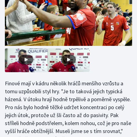
Olympijské hry
Parasport
Plavání
Plážový volejbal
Ragby
Rychlobruslení
Finové mají v kádru několik hráčů menšího vzrůstu a
tomu uzpůsobili styl hry. "Je to taková jejich typická
Rychlostní kanoistika
házená. V útoku hrají hodně trpělivě a poměrně vyspěle.
Pro nás bylo hodně těžké udržet koncentraci po celý
Short track
jejich útok, protože už šli často až do pasivity. Pak
stříleli hodně podstřelem, kolem nohou, což je pro naše
Sportovní střelba
vyšší hráče obtížnější. Museli jsme se s tím srovnat,"