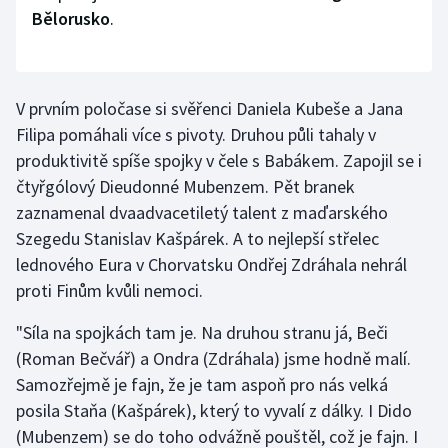
Bělorusko
.
V prvním poločase si svěřenci Daniela Kubeše a Jana
Filipa pomáhali více s pivoty. Druhou půli tahaly v
produktivitě spíše spojky v čele s Babákem. Zapojil se i
čtyřgólový Dieudonné Mubenzem. Pět branek
zaznamenal dvaadvacetiletý talent z maďarského
Szegedu Stanislav Kašpárek. A to nejlepší střelec
lednového Eura v Chorvatsku Ondřej Zdráhala nehrál
proti Finům kvůli nemoci.
"Síla na spojkách tam je. Na druhou stranu já, Beči
(Roman Bečvář) a Ondra (Zdráhala) jsme hodně malí.
Samozřejmě je fajn, že je tam aspoň pro nás velká
posila Staňa (Kašpárek), který to vyvalí z dálky. I Dido
(Mubenzem) se do toho odvážně pouštěl, což je fajn. I