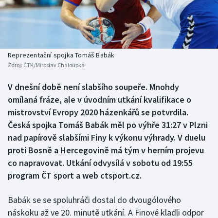
Baseball a softbal
Soutěže
Basketbal
Historické návraty
Biatlon
Aplikace ČT sport
Reprezentační spojka Tomáš Babák
Zdroj:
ČTK/Miroslav Chaloupka
Boby a skeleton
AZ kvíz
V dnešní době není slabšího soupeře. Mnohdy
omílaná fráze, ale v úvodním utkání kvalifikace o
Box
mistrovství Evropy 2020 házenkářů se potvrdila.
Curling
Česká spojka Tomáš Babák měl po výhře 31:27 v Plzni
nad papírově slabšími Finy k výkonu výhrady. V duelu
Dostihy
proti Bosně a Hercegovině má tým v herním projevu
co napravovat. Utkání odvysílá v sobotu od 19:55
Florbal
program ČT sport a web ctsport.cz.
Futsal
Babák se se spoluhráči dostal do dvougólového
náskoku až ve 20. minutě utkání. A Finové kladli odpor
Golf