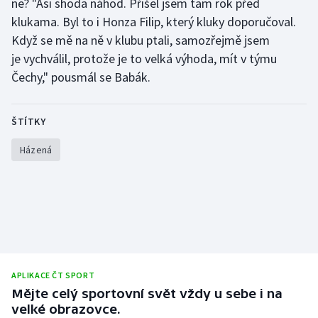
ne? "Asi shoda náhod. Přišel jsem tam rok před
klukama. Byl to i Honza Filip, který kluky doporučoval.
Když se mě na ně v klubu ptali, samozřejmě jsem
je vychválil, protože je to velká výhoda, mít v týmu
Čechy," pousmál se Babák.
ŠTÍTKY
Házená
APLIKACE ČT SPORT
Mějte celý sportovní svět vždy u sebe i na
velké obrazovce.