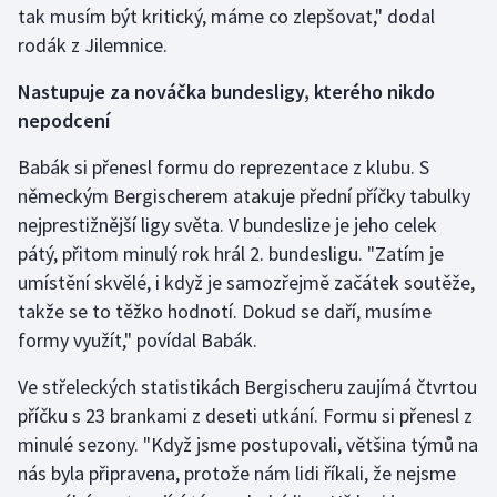
tak musím být kritický, máme co zlepšovat," dodal
rodák z Jilemnice.
Nastupuje za nováčka bundesligy, kterého nikdo
nepodcení
Babák si přenesl formu do reprezentace z klubu. S
německým Bergischerem atakuje přední příčky tabulky
nejprestižnější ligy světa. V bundeslize je jeho celek
pátý, přitom minulý rok hrál 2. bundesligu. "Zatím je
umístění skvělé, i když je samozřejmě začátek soutěže,
takže se to těžko hodnotí. Dokud se daří, musíme
formy využít," povídal Babák.
Ve střeleckých statistikách Bergischeru zaujímá čtvrtou
příčku s 23 brankami z deseti utkání. Formu si přenesl z
minulé sezony. "Když jsme postupovali, většina týmů na
nás byla připravena, protože nám lidi říkali, že nejsme