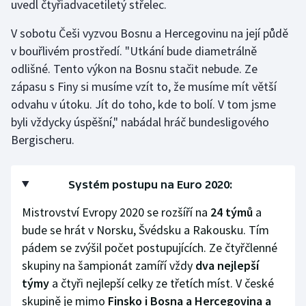
uvedl čtyřiadvacetiletý střelec.
Stolní tenis
V sobotu Češi vyzvou Bosnu a Hercegovinu na její půdě
Triatlon
v bouřlivém prostředí. "Utkání bude diametrálně
odlišné. Tento výkon na Bosnu stačit nebude. Ze
Veslování
zápasu s Finy si musíme vzít to, že musíme mít větší
odvahu v útoku. Jít do toho, kde to bolí. V tom jsme
Vodní slalom
byli vždycky úspěšní," nabádal hráč bundesligového
Bergischeru.
Volejbal
Ostatní
Systém postupu na Euro 2020:
Mistrovství Evropy 2020 se rozšíří na
24 týmů
a
bude se hrát v Norsku, Švédsku a Rakousku. Tím
pádem se zvýšil počet postupujících. Ze čtyřčlenné
skupiny na šampionát zamíří vždy
dva nejlepší
týmy
a čtyři nejlepší celky ze třetích míst. V české
skupině je mimo
Finsko i Bosna a Hercegovina a