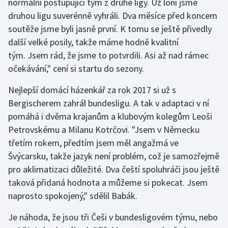
normální postupující tým z druhé ligy. Už loni jsme
druhou ligu suverénně vyhráli. Dva měsíce před koncem
soutěže jsme byli jasně první. K tomu se ještě přivedly
další velké posily, takže máme hodně kvalitní
tým. Jsem rád, že jsme to potvrdili. Asi až nad rámec
očekávání," cení si startu do sezony.
Nejlepší domácí házenkář za rok 2017 si už s
Bergischerem zahrál bundesligu. A tak v adaptaci v ní
pomáhá i dvěma krajanům a klubovým kolegům Leoši
Petrovskému a Milanu Kotrčovi. "Jsem v Německu
třetím rokem, předtím jsem měl angažmá ve
Švýcarsku, takže jazyk není problém, což je samozřejmě
pro aklimatizaci důležité. Dva čeští spoluhráči jsou ještě
taková přidaná hodnota a můžeme si pokecat. Jsem
naprosto spokojený," sdělil Babák.
Je náhoda, že jsou tři Češi v bundesligovém týmu, nebo