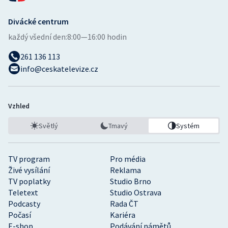
Divácké centrum
každý všední den:
8:00—16:00 hodin
261 136 113
info@ceskatelevize.cz
Vzhled
Světlý
Tmavý
Systém
TV program
Pro média
Živé vysílání
Reklama
TV poplatky
Studio Brno
Teletext
Studio Ostrava
Podcasty
Rada ČT
Počasí
Kariéra
E-shop
Podávání námětů