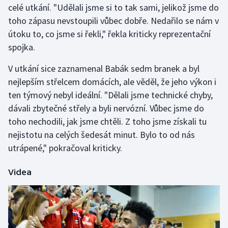
celé utkání. "Udělali jsme si to tak sami, jelikož jsme do
toho zápasu nevstoupili vůbec dobře. Nedařilo se nám v
Gymnastika
útoku to, co jsme si řekli," řekla kriticky reprezentační
spojka.
Házená
V utkání sice zaznamenal Babák sedm branek a byl
Jezdectví
nejlepším střelcem domácích, ale věděl, že jeho výkon i
ten týmový nebyl ideální. "Dělali jsme technické chyby,
Judo
dávali zbytečné střely a byli nervózní. Vůbec jsme do
toho nechodili, jak jsme chtěli. Z toho jsme získali tu
Krasobruslení
nejistotu na celých šedesát minut. Bylo to od nás
Lezení
utrápené," pokračoval kriticky.
Lyže a snowboard
Videa
Moderní pětiboj
Motorsport