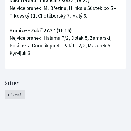
Dukla Praha - Lovosice 30:37 (15:22)
Nejvíce branek: M. Březina, Hlinka a Šůstek po 5 -
Olympijské hry
Trkovský 11, Chotěborský 7, Malý 6.
Parasport
Hranice - Zubří 27:27 (16:16)
Plavání
Nejvíce branek: Halama 7/2, Dolák 5, Zamarski,
Polášek a Doričák po 4 - Palát 12/2, Mazurek 5,
Plážový volejbal
Kyryljuk 3.
Ragby
Rychlobruslení
ŠTÍTKY
Rychlostní kanoistika
Házená
Short track
Sportovní střelba