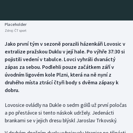
Baseball a softbal
Soutěže
Basketbal
Historické návraty
Placeholder
Zdroj:
ČT sport
Biatlon
Aplikace ČT sport
Jako první tým v sezoně porazili házenkáři Lovosic v
Boby a skeleton
AZ kvíz
extralize pražskou Duklu v její hale. Po výhře 37:30 si
pojistili vedení v tabulce. Lovci vyhráli dvanáctý
Box
zápas za sebou. Podlehli pouze začátkem září v
úvodním ligovém kole Plzni, která na ně nyní z
Curling
druhého místa ztrácí čtyři body s dvěma zápasy k
dobru.
Dostihy
Florbal
Lovosice ovládly na Dukle o sedm gólů už první poločas
a po přestávce si tento náskok udržely. Jedenácti
Futsal
brankami se v jejich dresu blýskl Jaroslav Trkovský.
V druhém dnešním duelu vybojovaly Hranice po třinácti
Golf