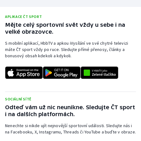
Stolní tenis
APLIKACE ČT SPORT
Triatlon
Mějte celý sportovní svět vždy u sebe i na
velké obrazovce.
Veslování
S mobilní aplikací, HbbTV a apkou iVysílání ve své chytré televizi
máte ČT sport vždy po ruce. Sledujte přímé přenosy, články a
Vodní slalom
bonusový obsah kdekoli a kdykoli.
Volejbal
Ostatní
SOCIÁLNÍ SÍTĚ
Odteď vám už nic neunikne. Sledujte ČT sport
i na dalších platformách.
Nenechte si nikde ujít nejnovější sportovní události. Sledujte nás i
na Facebooku, X, Instagramu, Threads či YouTube a buďte v obraze.