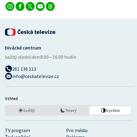
Divácké centrum
každý všední den:
8:00—16:00 hodin
261 136 113
info@ceskatelevize.cz
Vzhled
Světlý
Tmavý
Systém
TV program
Pro média
Živé vysílání
Reklama