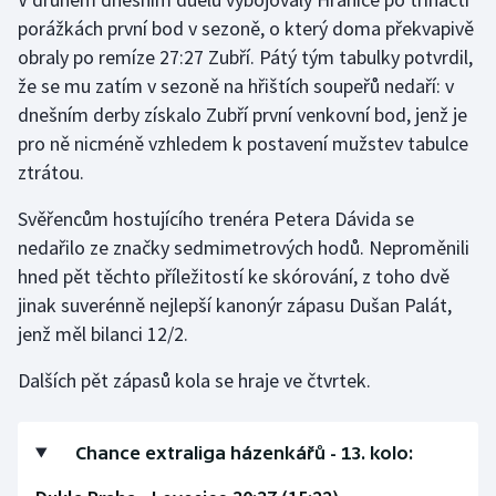
porážkách první bod v sezoně, o který doma překvapivě
Gymnastika
obraly po remíze 27:27 Zubří. Pátý tým tabulky potvrdil,
že se mu zatím v sezoně na hřištích soupeřů nedaří: v
Házená
dnešním derby získalo Zubří první venkovní bod, jenž je
pro ně nicméně vzhledem k postavení mužstev tabulce
Jezdectví
ztrátou.
Judo
Svěřencům hostujícího trenéra Petera Dávida se
nedařilo ze značky sedmimetrových hodů. Neproměnili
Krasobruslení
hned pět těchto příležitostí ke skórování, z toho dvě
jinak suverénně nejlepší kanonýr zápasu Dušan Palát,
Lezení
jenž měl bilanci 12/2.
Lyže a snowboard
Dalších pět zápasů kola se hraje ve čtvrtek.
Moderní pětiboj
Chance extraliga házenkářů - 13. kolo:
Motorsport