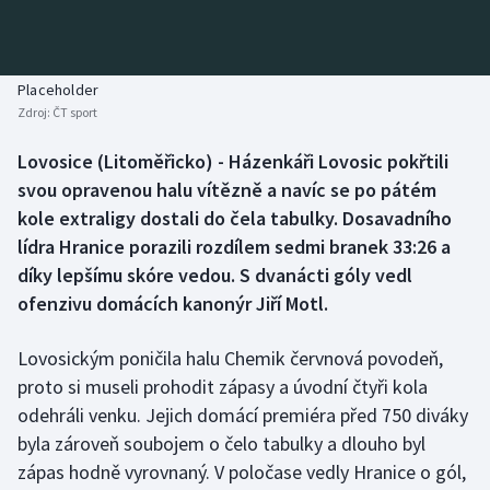
Baseball a softbal
Soutěže
Basketbal
Historické návraty
Placeholder
Zdroj:
ČT sport
Biatlon
Aplikace ČT sport
Lovosice (Litoměřicko) - Házenkáři Lovosic pokřtili
Boby a skeleton
AZ kvíz
svou opravenou halu vítězně a navíc se po pátém
kole extraligy dostali do čela tabulky. Dosavadního
Box
lídra Hranice porazili rozdílem sedmi branek 33:26 a
díky lepšímu skóre vedou. S dvanácti góly vedl
Curling
ofenzivu domácích kanonýr Jiří Motl.
Dostihy
Lovosickým poničila halu Chemik červnová povodeň,
Florbal
proto si museli prohodit zápasy a úvodní čtyři kola
odehráli venku. Jejich domácí premiéra před 750 diváky
Futsal
byla zároveň soubojem o čelo tabulky a dlouho byl
zápas hodně vyrovnaný. V poločase vedly Hranice o gól,
Golf