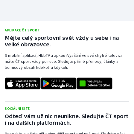
Stolní tenis
Triatlon
APLIKACE ČT SPORT
Veslování
Mějte celý sportovní svět vždy u sebe i na
velké obrazovce.
Vodní slalom
S mobilní aplikací, HbbTV a apkou iVysílání ve své chytré televizi
máte ČT sport vždy po ruce. Sledujte přímé přenosy, články a
Volejbal
bonusový obsah kdekoli a kdykoli.
Ostatní
SOCIÁLNÍ SÍTĚ
Odteď vám už nic neunikne. Sledujte ČT sport
i na dalších platformách.
Nenechte si nikde ujít nejnovější sportovní události. Sledujte nás i