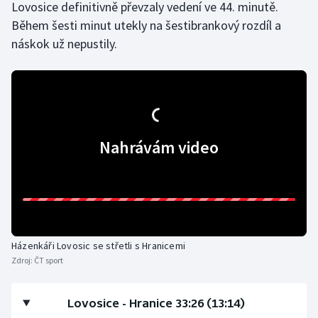
Lovosice definitivně převzaly vedení ve 44. minutě.
Během šesti minut utekly na šestibrankový rozdíl a
Gymnastika
náskok už nepustily.
Házená
Jezdectví
Judo
Nahrávám video
Krasobruslení
Lezení
Lyže a snowboard
Házenkáři Lovosic se střetli s Hranicemi
Zdroj:
ČT sport
Moderní pětiboj
Lovosice - Hranice 33:26 (13:14)
Motorsport