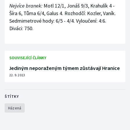
Nejvíce branek:
Motl 12/1, Jonáš 9/3, Krahulík 4 -
Olympijské hry
Šíra 6, Tůma 6/4, Galus 4. Rozhodčí: Kozler, Vaník.
Sedmimetrové hody: 6/5 - 4/4. Vyloučení: 4:6.
Parasport
Diváci: 750.
Plavání
Plážový volejbal
SOUVISEJÍCÍ ČLÁNKY
Ragby
Jediným neporaženým týmem zůstávají Hranice
22. 9. 2013
Rychlobruslení
Rychlostní kanoistika
ŠTÍTKY
Short track
Házená
Sportovní střelba