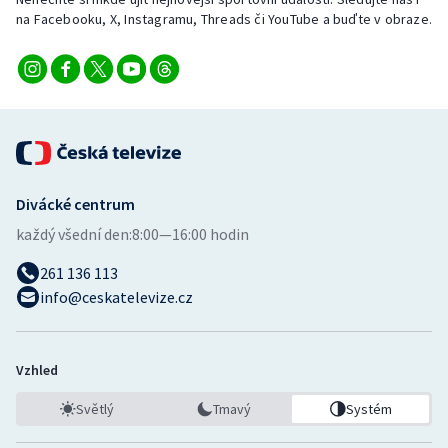
na Facebooku, X, Instagramu, Threads či YouTube a buďte v obraze.
Divácké centrum
každý všední den:
8:00—16:00 hodin
261 136 113
info@ceskatelevize.cz
Vzhled
Světlý
Tmavý
Systém