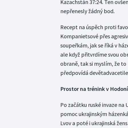
Kazachstán 37:24. Ten ovšem 
nepřenesly žádný bod.
Recept na úspěch proti favo
Kompanietsové přes agresivn
soupeřkám, jak se říká v ház
ale když přitvrdíme svou ob
obraně, tak si myslím, že to
předpovídá devětadvacetile
Prostor na trénink v Hodon
Po začátku ruské invaze na 
pomoc ukrajinským házenkářk
Lvov a poté i ukrajinská žen