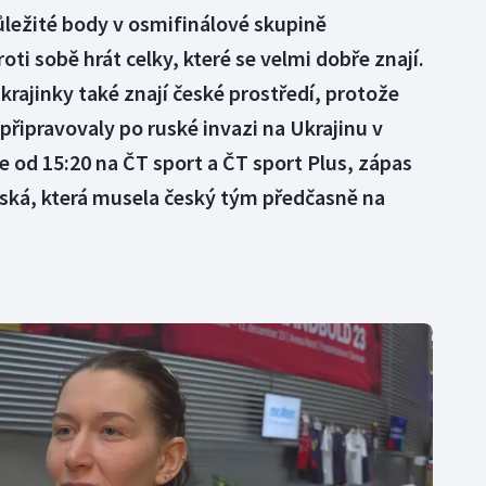
důležité body v osmifinálové skupině
ti sobě hrát celky, které se velmi dobře znají.
Ukrajinky také znají české prostředí, protože
řipravovaly po ruské invazi na Ukrajinu v
 od 15:20 na ČT sport a ČT sport Plus, zápas
ká, která musela český tým předčasně na