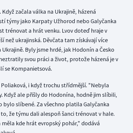
y. Když začala válka na Ukrajině, házená
stí týmy jako Karpaty Užhorod nebo Galyčanka
t trénovat a hrát venku. Lvov doteď hraje v
jší než ukrajinská. Děvčata tam získávají více
a Ukrajině. Byly jsme hrdé, jak Hodonín a Česko
neztratily svou práci a život, protože házená je v
šlí se Kompanietsová.
Poliaková, i když trochu střídmější. "Nebyla
 Když ale přišly do Hodonína, hodně jim slíbili,
o bylo slíbené. Za všechno platila Galyčanka
 to, že týmu dali alespoň šanci trénovat v hale.
ka měla kde hrát evropský pohár," dodává
iaková.