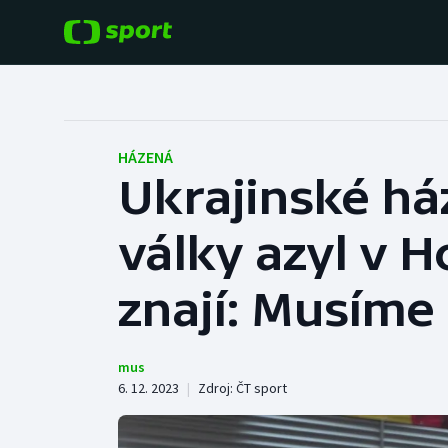
POPULÁRNÍ
DALŠÍ SPORTY
Fotbal
Americký fotbal
HÁZENÁ
Ukrajinské h
Hokej
Baseball a softbal
války azyl v 
Tenis
Basketbal
Atletika
znají: Musíme
Biatlon
Cyklistika
Boby a skeleton
mus
6. 12. 2023
|
Zdroj:
ČT sport
Box