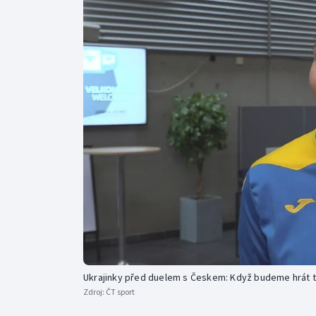
Curling
Dostihy
Florbal
Futsal
Golf
Gymnastika
Ukrajinky před duelem s Českem: Když budeme hrát 
Zdroj:
ČT sport