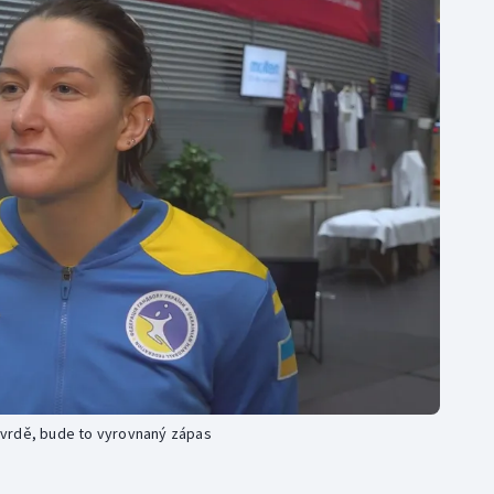
Moderní pětiboj
Triatlon
Motorsport
Veslování
Olympijské hry
Vodní slalom
Parasport
Volejbal
Plavání
Ostatní
Plážový volejbal
tvrdě, bude to vyrovnaný zápas