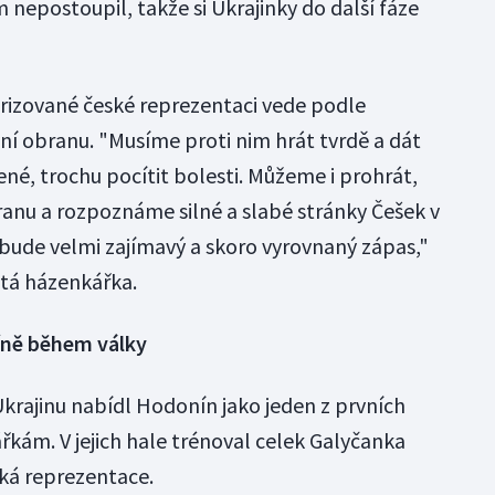
nepostoupil, takže si Ukrajinky do další fáze
rizované české reprezentaci vede podle
í obranu. "Musíme proti nim hrát tvrdě a dát
ené, trochu pocítit bolesti. Můžeme i prohrát,
ranu a rozpoznáme silné a slabé stránky Češek v
 bude velmi zajímavý a skoro vyrovnaný zápas,"
tá házenkářka.
íně během války
Ukrajinu nabídl Hodonín jako jeden z prvních
ám. V jejich hale trénoval celek Galyčanka
ská reprezentace.