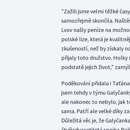
"Zažili jsme velmi těžké čas
samozřejmě skončila. Naště
Lvov našly peníze na možnos
polské lize, která je kvalitně
zkušeností, než by získaly n
přijaly toto družstvo. Holky 
podstatě jejich život," zamý
Poděkování přidala i Taťána 
jsem tehdy v týmu Galyčanky.
ale nakonec to nebylo, jak t
sama. Patří ale velké díky za
Důležitá věc je, že Galyčan
čtyřiadvacetiletá spojka Pol