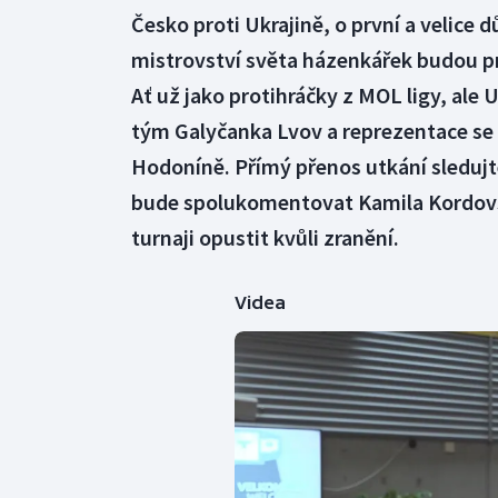
Česko proti Ukrajině, o první a velice 
mistrovství světa házenkářek budou pro
Ať už jako protihráčky z MOL ligy, ale 
tým Galyčanka Lvov a reprezentace se p
Hodoníně. Přímý přenos utkání sledujte
bude spolukomentovat Kamila Kordovs
turnaji opustit kvůli zranění.
Videa