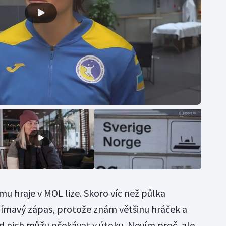
u hraje v MOL lize. Skoro víc než půlka
jímavý zápas, protože znám většinu hráček a
o od nich můžu očekávat v útoku. Nevím proč, ale