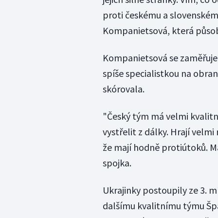
proti českému a slovenskému 
Kompanietsová, která působí
Kompanietsová se zaměřuje n
spíše specialistkou na obranu
skórovala.
"Český tým má velmi kvalitní
vystřelit z dálky. Hrají vel
že mají hodně protiútoků. Maj
spojka.
Ukrajinky postoupily ze 3. m
dalšímu kvalitnímu týmu Šp