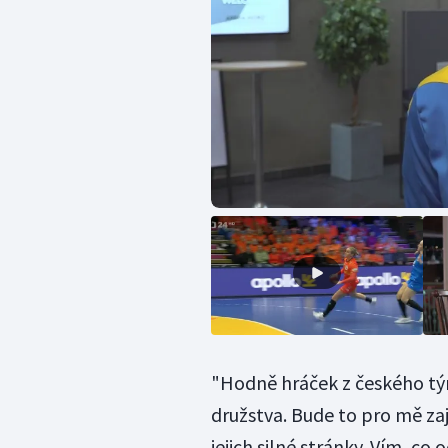
"Hodně hráček z českého tým
družstva. Bude to pro mě za
jejich silné stránky. Vím, c