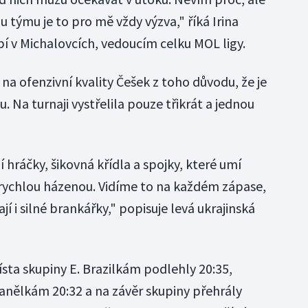
týmu je to pro mě vždy výzva," říká Irina
 v Michalovcích, vedoucím celku MOL ligy.
a ofenzivní kvality Češek z toho důvodu, že je
. Na turnaji vystřelila pouze třikrát a jednou
 hráčky, šikovná křídla a spojky, které umí
mi rychlou házenou. Vidíme to na každém zápase,
í i silné brankářky," popisuje levá ukrajinská
ísta skupiny E. Brazilkám podlehly 20:35,
anělkám 20:32 a na závěr skupiny přehrály