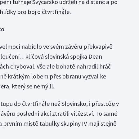
apení turnaje Švýcarsko udrželi na distanc a po
hlídky pro boj o čtvrtfinále.
ko
velmocí nabídlo ve svém závěru překvapivě
loučení. I klíčová slovinská spojka Dean
ch chyboval. Vše ale bohatě nahradil hráč
mně krátkým lobem přes obranu vyzval ke
ra, který se nemýlil.
tupu do čtvrtfinále než Slovinsko, i přestože v
věru poslední akcí ztratili vítězství. To samé
a prvním místě tabulky skupiny IV mají stejně