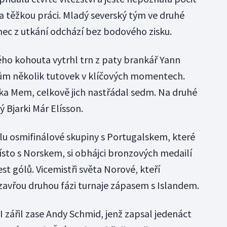
a těžkou práci. Mladý severský tým ve druhé
onec z utkání odchází bez bodového zisku.
o kohouta vytrhl trn z paty brankář Yann
nům několik tutovek v klíčových momentech.
ika Mem, celkově jich nastřádal sedm. Na druhé
ý Bjarki Már Elísson.
u osmifinálové skupiny s Portugalskem, které
sto s Norskem, si obhájci bronzových medailí
st gólů. Vicemistři světa Norové, kteří
uzavřou druhou fázi turnaje zápasem s Islandem.
 zářil zase Andy Schmid, jenž zapsal jedenáct