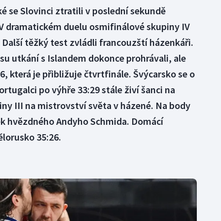
 se Slovinci ztratili v poslední sekundě
 V dramatickém duelu osmifinálové skupiny IV
 Další těžký test zvládli francouzští házenkáři.
u utkání s Islandem dokonce prohrávali, ale
, která je přibližuje čtvrtfinále. Švýcarsko se o
ortugalci po výhře 33:29 stále živí šanci na
ny III na mistrovství světa v házené. Na body
anek hvězdného Andyho Schmida. Domácí
ělorusko 35:26.