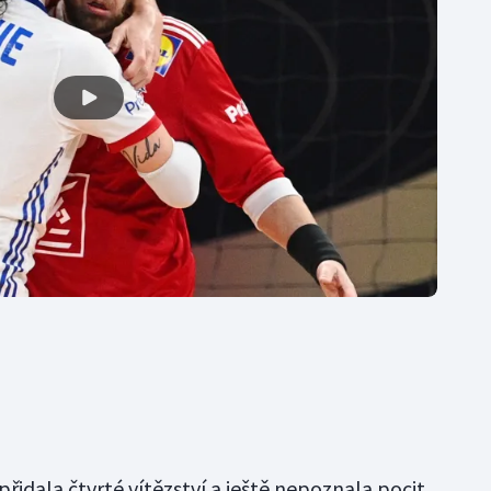
 přidala čtvrté vítězství a ještě nepoznala pocit