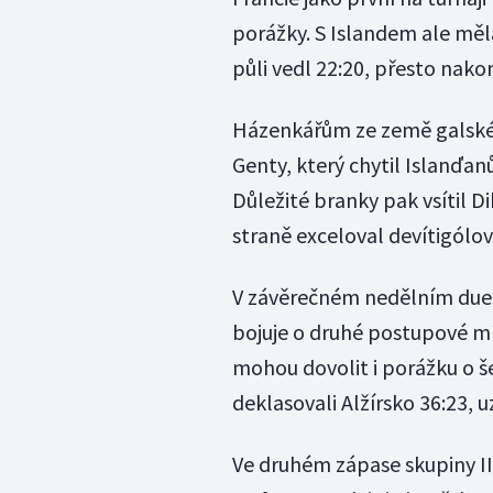
porážky. S Islandem ale měl
půli vedl 22:20, přesto nak
Házenkářům ze země galskéh
Genty, který chytil Islanďa
Důležité branky pak vsítil D
straně exceloval devítigólov
V závěrečném nedělním duel
bojuje o druhé postupové mí
mohou dovolit i porážku o še
deklasovali Alžírsko 36:23, 
Ve druhém zápase skupiny III