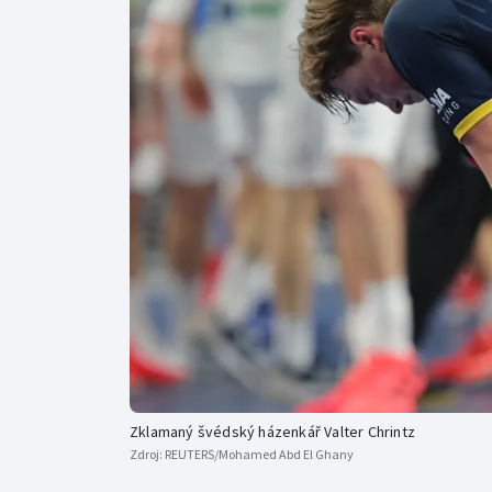
Curling
Dostihy
Florbal
Futsal
Golf
Gymnastika
Zklamaný švédský házenkář Valter Chrintz
Zdroj:
REUTERS/Mohamed Abd El Ghany