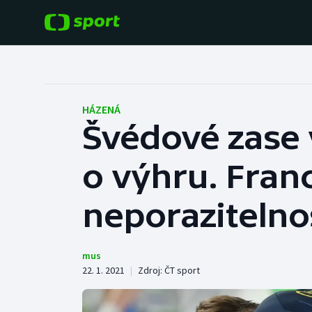
POPULÁRNÍ
DALŠÍ SPORTY
Fotbal
Americký fotbal
HÁZENÁ
Švédové zase v
Hokej
Baseball a softbal
o výhru. Fran
Tenis
Basketbal
Atletika
neporazitelno
Biatlon
Cyklistika
Boby a skeleton
mus
22. 1. 2021
|
Zdroj:
ČT sport
Box