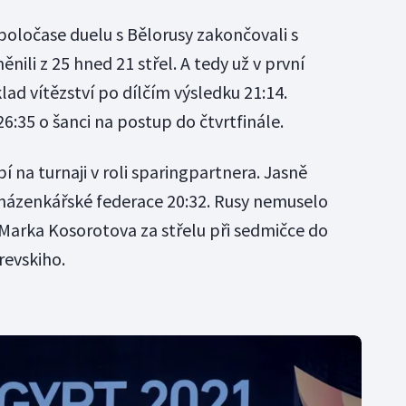
oločase duelu s Bělorusy zakončovali s
nili z 25 hned 21 střel. A tedy už v první
lad vítězství po dílčím výsledku 21:14.
26:35 o šanci na postup do čtvrtfinále.
 na turnaji v roli sparingpartnera. Jasně
é házenkářské federace 20:32. Rusy nemuselo
 Marka Kosorotova za střelu při sedmičce do
revskiho.