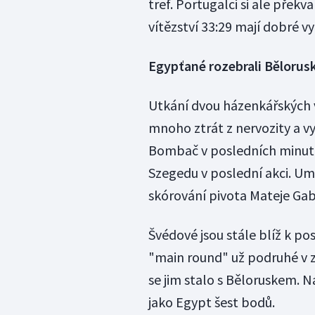
tref. Portugalci si ale překv
vítězství 33:29 mají dobré vy
Egypťané rozebrali Bělorus
Utkání dvou házenkářských 
mnoho ztrát z nervozity a vy
Bombač v posledních minutá
Szegedu v poslední akci. U
skórování pivota Mateje Gabe
Švédové jsou stále blíž k pos
"main round" už podruhé v zá
se jim stalo s Běloruskem. N
jako Egypt šest bodů.