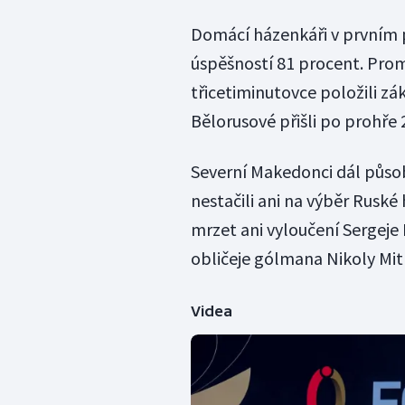
Domácí házenkáři v prvním p
úspěšností 81 procent. Promě
třicetiminutovce položili zák
Bělorusové přišli po prohře 
Severní Makedonci dál působí
nestačili ani na výběr Rusk
mrzet ani vyloučení Sergeje
obličeje gólmana Nikoly Mit
Videa