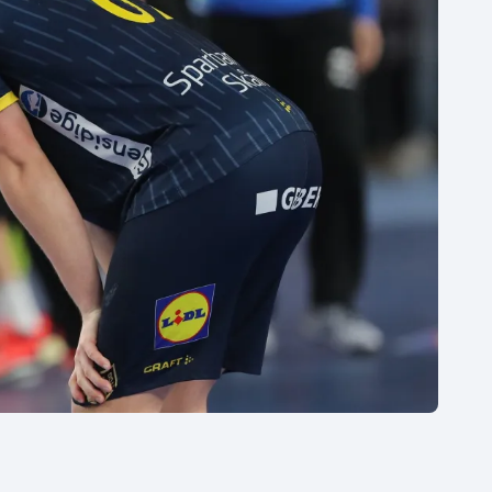
Moderní pětiboj
Triatlon
Motorsport
Veslování
Olympijské hry
Vodní slalom
Parasport
Volejbal
Plavání
Ostatní
Plážový volejbal