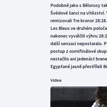
Podobně jako s Bělorusy také
Švédové šanci na vítězství.
remizovali Tre kronor 28:28.
Les Bleus ve druhém poločas
nakonec vyválčili výhru 28:26
další senzaci nepostaralo. P
postup z osmifinálové skupi
nestačilo ani jedenáct br
Egypťané jasně přestříleli B
Videa