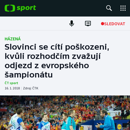
POPULÁRNÍ
SLEDOVAT
Fotbal
HÁZENÁ
Slovinci se cítí poškozeni,
Hokej
kvůli rozhodčím zvažují
odjezd z evropského
Tenis
šampionátu
Atletika
ČT sport
16. 1. 2018
|
Zdroj:
ČTK
Cyklistika
DALŠÍ SPORTY
Americký fotbal
NEPŘEHLÉDNĚTE