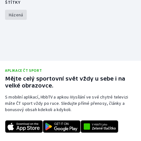
ŠTÍTKY
Stolní tenis
Házená
Triatlon
Veslování
Vodní slalom
Volejbal
APLIKACE ČT SPORT
Mějte celý sportovní svět vždy u sebe i na
Ostatní
velké obrazovce.
S mobilní aplikací, HbbTV a apkou iVysílání ve své chytré televizi
máte ČT sport vždy po ruce. Sledujte přímé přenosy, články a
bonusový obsah kdekoli a kdykoli.