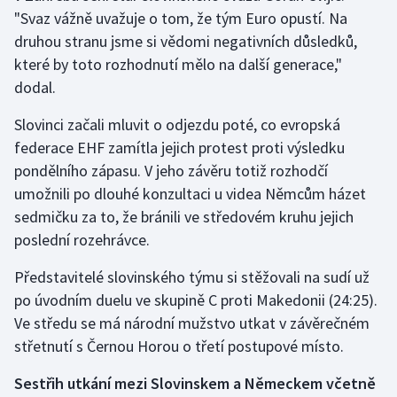
"Svaz vážně uvažuje o tom, že tým Euro opustí. Na
druhou stranu jsme si vědomi negativních důsledků,
Gymnastika
které by toto rozhodnutí mělo na další generace,"
Házená
dodal.
Slovinci začali mluvit o odjezdu poté, co evropská
Jezdectví
federace EHF zamítla jejich protest proti výsledku
Judo
pondělního zápasu. V jeho závěru totiž rozhodčí
umožnili po dlouhé konzultaci u videa Němcům házet
Krasobruslení
sedmičku za to, že bránili ve středovém kruhu jejich
poslední rozehrávce.
Lezení
Představitelé slovinského týmu si stěžovali na sudí už
Lyže a snowboard
po úvodním duelu ve skupině C proti Makedonii (24:25).
Ve středu se má národní mužstvo utkat v závěrečném
Moderní pětiboj
střetnutí s Černou Horou o třetí postupové místo.
Motorsport
Sestřih utkání mezi Slovinskem a Německem včetně