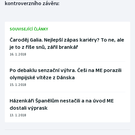
kontroverzního závěru:
Olympijské hry
Parasport
SOUVISEJÍCÍ ČLÁNKY
Plavání
Čaroděj Galia. Nejlepší zápas kariéry? To ne, ale
je to z říše snů, zářil brankář
Plážový volejbal
16. 1. 2018
Ragby
Po debaklu senzační výhra. Češi na ME porazili
olympijské vítěze z Dánska
Rychlobruslení
15. 1. 2018
Rychlostní kanoistika
Házenkáři Španělům nestačili a na úvod ME
dostali výprask
Short track
13. 1. 2018
Sportovní střelba