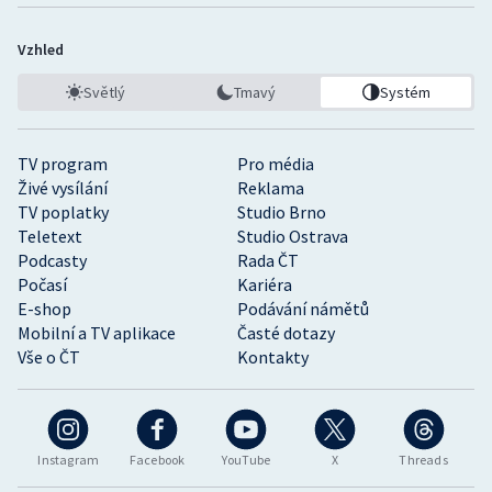
Vzhled
Světlý
Tmavý
Systém
TV program
Pro média
Živé vysílání
Reklama
TV poplatky
Studio Brno
Teletext
Studio Ostrava
Podcasty
Rada ČT
Počasí
Kariéra
E-shop
Podávání námětů
Mobilní a TV aplikace
Časté dotazy
Vše o ČT
Kontakty
Instagram
Facebook
YouTube
X
Threads