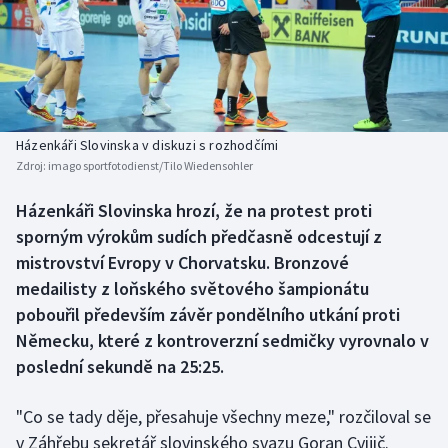
Baseball a softbal
Soutěže
Basketbal
Historické návraty
Biatlon
Aplikace ČT sport
Házenkáři Slovinska v diskuzi s rozhodčími
Boby a skeleton
AZ kvíz
Zdroj:
imago sportfotodienst/Tilo Wiedensohler
Box
Házenkáři Slovinska hrozí, že na protest proti
sporným výrokům sudích předčasně odcestují z
Curling
mistrovství Evropy v Chorvatsku. Bronzové
medailisty z loňského světového šampionátu
Dostihy
pobouřil především závěr pondělního utkání proti
Německu, které z kontroverzní sedmičky vyrovnalo v
Florbal
poslední sekundě na 25:25.
Futsal
"Co se tady děje, přesahuje všechny meze," rozčiloval se
v Záhřebu sekretář slovinského svazu Goran Cvijič.
Golf