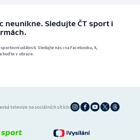
 neunikne. Sledujte ČT sport i
ormách.
 sportovní události. Sledujte nás i na Facebooku, X,
a buďte v obraze.
eská televize na sociálních sítích: