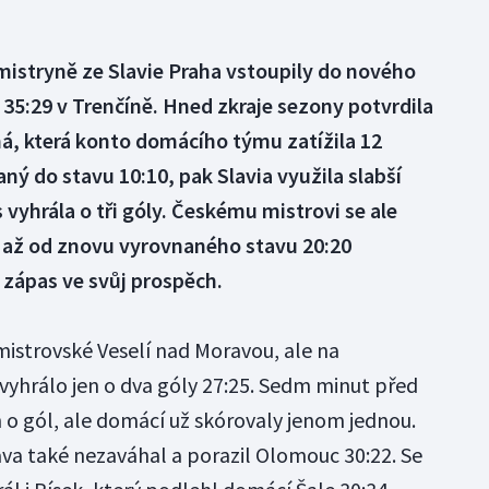
mistryně ze Slavie Praha vstoupily do nového
 35:29 v Trenčíně. Hned zkraje sezony potvrdila
á, která konto domácího týmu zatížila 12
ný do stavu 10:10, pak Slavia využila slabší
vyhrála o tři góly. Českému mistrovi se ale
 až od znovu vyrovnaného stavu 20:20
zápas ve svůj prospěch.
emistrovské Veselí nad Moravou, ale na
yhrálo jen o dva góly 27:25. Sedm minut před
o gól, ale domácí už skórovaly jenom jednou.
ava také nezaváhal a porazil Olomouc 30:22. Se