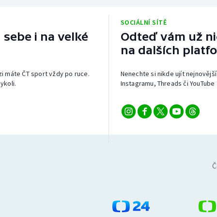
SOCIÁLNÍ SÍTĚ
 sebe i na velké
Odteď vám už nic
na dalších platf
izi máte ČT sport vždy po ruce.
Nenechte si nikde ujít nejnovější
ykoli.
Instagramu, Threads či YouTube 
Č