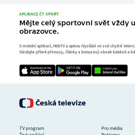
APLIKACE ČT SPORT
Mějte celý sportovní svět vždy u
obrazovce.
S mobilní aplikací, HbbTV a apkou iVysílání ve své chytré telev
Sledujte přímé přenosy, články a bonusový obsah kdekoli a kd
TV program
Pro média
Živé vysílání
Reklama