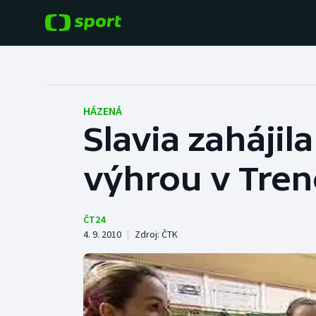
POPULÁRNÍ
DALŠÍ SPORTY
Fotbal
Americký fotbal
HÁZENÁ
Slavia zahájil
Hokej
Baseball a softbal
výhrou v Tren
Tenis
Basketbal
Atletika
Biatlon
ČT24
4. 9. 2010
|
Zdroj:
ČTK
Cyklistika
Boby a skeleton
Box