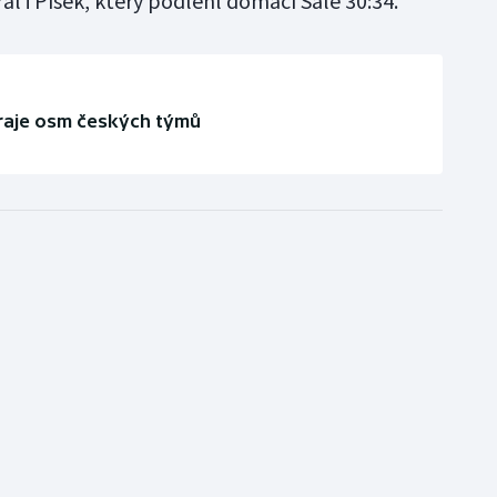
 i Písek, který podlehl domácí Šale 30:34.
hraje osm českých týmů