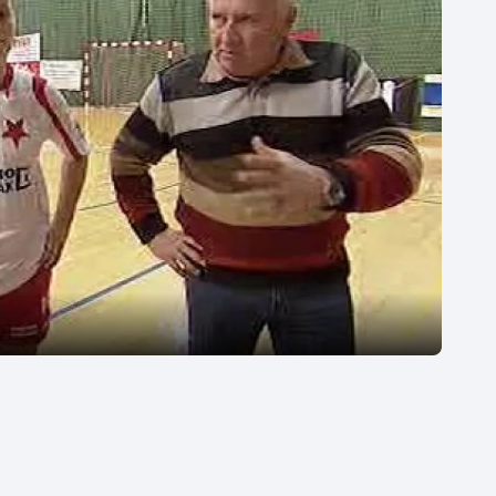
Moderní pětiboj
Triatlon
Motorsport
Veslování
Olympijské hry
Vodní slalom
Parasport
Volejbal
Plavání
Ostatní
Plážový volejbal