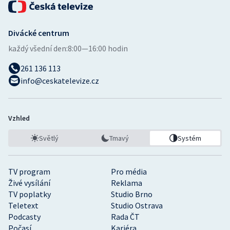
Divácké centrum
každý všední den:
8:00—16:00 hodin
261 136 113
info@ceskatelevize.cz
Vzhled
Světlý
Tmavý
Systém
TV program
Pro média
Živé vysílání
Reklama
TV poplatky
Studio Brno
Teletext
Studio Ostrava
Podcasty
Rada ČT
Počasí
Kariéra