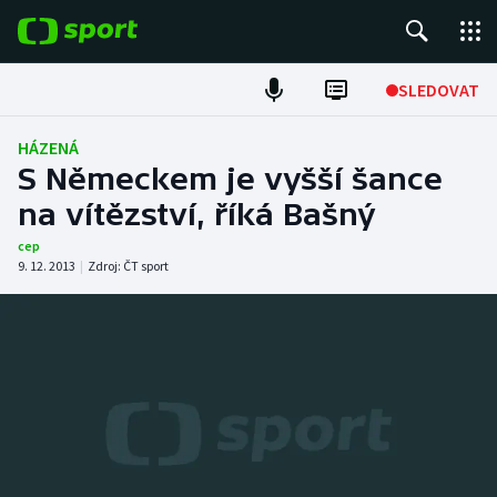
POPULÁRNÍ
SLEDOVAT
Fotbal
HÁZENÁ
S Německem je vyšší šance
Hokej
na vítězství, říká Bašný
Tenis
cep
9. 12. 2013
|
Zdroj:
ČT sport
Atletika
Cyklistika
DALŠÍ SPORTY
Americký fotbal
NEPŘEHLÉDNĚTE