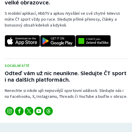
velké obrazovce.
Stolní tenis
S mobilní aplikací, HbbTV a apkou iVysílání ve své chytré televizi
Triatlon
máte ČT sport vždy po ruce. Sledujte přímé přenosy, články a
bonusový obsah kdekoli a kdykoli.
Veslování
Vodní slalom
Volejbal
SOCIÁLNÍ SÍTĚ
Odteď vám už nic neunikne. Sledujte ČT sport
Ostatní
i na dalších platformách.
Nenechte si nikde ujít nejnovější sportovní události. Sledujte nás i
na Facebooku, X, Instagramu, Threads či YouTube a buďte v obraze.