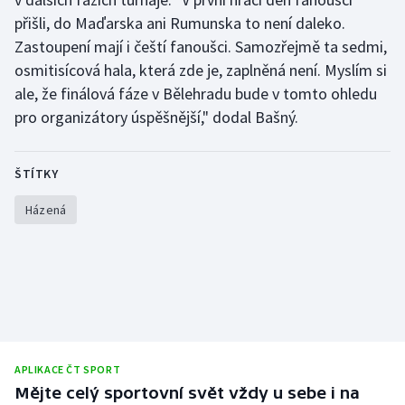
přišli, do Maďarska ani Rumunska to není daleko.
Olympijské hry
Zastoupení mají i čeští fanoušci. Samozřejmě ta sedmi,
osmitisícová hala, která zde je, zaplněná není. Myslím si
Parasport
ale, že finálová fáze v Bělehradu bude v tomto ohledu
Plavání
pro organizátory úspěšnější," dodal Bašný.
Plážový volejbal
ŠTÍTKY
Ragby
Házená
Rychlobruslení
Rychlostní kanoistika
Short track
APLIKACE ČT SPORT
Sportovní střelba
Mějte celý sportovní svět vždy u sebe i na