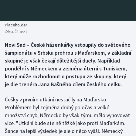
Baseball a softbal
Soutěže
Basketbal
Historické návraty
Placeholder
Zdroj:
ČT sport
Biatlon
Aplikace ČT sport
Novi Sad – České házenkářky vstoupily do světového
Boby a skeleton
AZ kvíz
šampionátu v Srbsku prohrou s Maďarskem, v základní
skupině je však čekají důležitější duely. Například
Box
pondělní s Německem a zejména úterní s Tuniskem,
který může rozhodnout o postupu ze skupiny, který
Curling
je dle trenéra Jana Bašného cílem českého celku.
Dostihy
Češky v prvním utkání nestačily na Maďarsko.
Florbal
Problémem byl zejména druhý poločas a velké
množství chyb, Německo by však týmu mělo vyhovovat
Futsal
více. "Utkání bude stejně těžké jako proti Maďarkám.
Šance na lepší výsledek je ale o něco vyšší. Německý
Golf