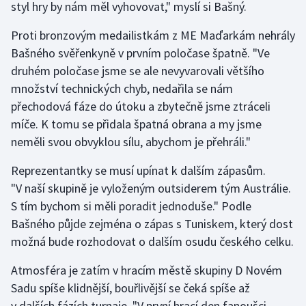
styl hry by nám měl vyhovovat," myslí si Bašný.
Gymnastika
Proti bronzovým medailistkám z ME Maďarkám nehrály
Bašného svěřenkyně v prvním poločase špatně. "Ve
Házená
druhém poločase jsme se ale nevyvarovali většího
množství technických chyb, nedařila se nám
Jezdectví
přechodová fáze do útoku a zbytečně jsme ztráceli
míče. K tomu se přidala špatná obrana a my jsme
Judo
neměli svou obvyklou sílu, abychom je přehráli."
Krasobruslení
Reprezentantky se musí upínat k dalším zápasům.
"V naší skupině je vyloženým outsiderem tým Austrálie.
Lezení
S tím bychom si měli poradit jednoduše." Podle
Bašného půjde zejména o zápas s Tuniskem, který dost
Lyže a snowboard
možná bude rozhodovat o dalším osudu českého celku.
Moderní pětiboj
Atmosféra je zatím v hracím městě skupiny D Novém
Sadu spíše klidnější, bouřlivější se čeká spíše až
Motorsport
v dalších fázích turnaje. "V první hrací den fanoušci