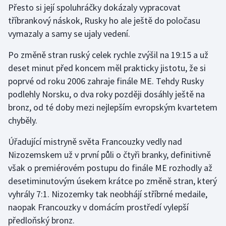
Přesto si její spoluhráčky dokázaly vypracovat
tříbrankový náskok, Rusky ho ale ještě do poločasu
Gymnastika
vymazaly a samy se ujaly vedení.
Házená
Po změně stran ruský celek rychle zvýšil na 19:15 a už
deset minut před koncem měl prakticky jistotu, že si
Jezdectví
poprvé od roku 2006 zahraje finále ME. Tehdy Rusky
podlehly Norsku, o dva roky později dosáhly ještě na
Judo
bronz, od té doby mezi nejlepším evropským kvartetem
chyběly.
Krasobruslení
Úřadující mistryně světa Francouzky vedly nad
Lezení
Nizozemskem už v první půli o čtyři branky, definitivně
však o premiérovém postupu do finále ME rozhodly až
Lyže a snowboard
desetiminutovým úsekem krátce po změně stran, který
Moderní pětiboj
vyhrály 7:1. Nizozemky tak neobhájí stříbrné medaile,
naopak Francouzky v domácím prostředí vylepší
Motorsport
předloňský bronz.