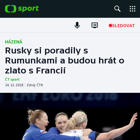
POPULÁRNÍ
SLEDOVAT
Fotbal
HÁZENÁ
Rusky si poradily s
Hokej
Rumunkami a budou hrát o
zlato s Francií
Tenis
ČT sport
Atletika
14. 12. 2018
|
Zdroj:
ČTK
Cyklistika
DALŠÍ SPORTY
Americký fotbal
NEPŘEHLÉDNĚTE