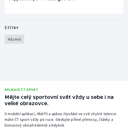
Stolní tenis
Triatlon
ŠTÍTKY
Veslování
Házená
Vodní slalom
Volejbal
Ostatní
APLIKACE ČT SPORT
Mějte celý sportovní svět vždy u sebe i na
velké obrazovce.
S mobilní aplikací, HbbTV a apkou iVysílání ve své chytré televizi
máte ČT sport vždy po ruce. Sledujte přímé přenosy, články a
bonusový obsah kdekoli a kdykoli.