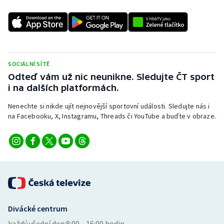
SOCIÁLNÍ SÍTĚ
Odteď vám už nic neunikne. Sledujte ČT sport
i na dalších platformách.
Nenechte si nikde ujít nejnovější sportovní události. Sledujte nás i
na Facebooku, X, Instagramu, Threads či YouTube a buďte v obraze.
Divácké centrum
každý všední den:
8:00—16:00 hodin