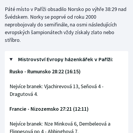
Páté místo v Paříži obsadilo Norsko po výhře 38:29 nad
Olympijské hry
Švédskem. Norky se poprvé od roku 2000
Parasport
neprobojovaly do semifinále, na osmi následujících
evropských šampionátech vždy získaly zlato nebo
Plavání
stříbro.
Plážový volejbal
Mistrovství Evropy házenkářek v Paříži:
Ragby
Rusko - Rumunsko 28:22 (16:15)
Rychlobruslení
Nejvíce branek: Vjachirevová 13, Seňová 4 -
Dragutová 4.
Rychlostní kanoistika
Francie - Nizozemsko 27:21 (12:11)
Short track
Sportovní střelba
Nejvíce branek: Nze Minková 6, Dembeleová a
Flippesová po 4 - Abbinghová 7.