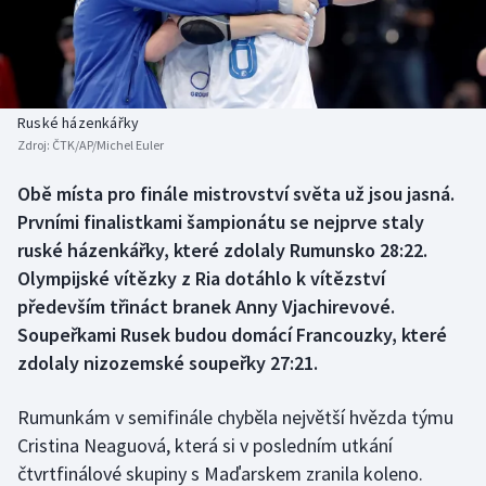
Baseball a softbal
Soutěže
Basketbal
Historické návraty
Biatlon
Aplikace ČT sport
Ruské házenkářky
Zdroj:
ČTK/AP/Michel Euler
Boby a skeleton
AZ kvíz
Obě místa pro finále mistrovství světa už jsou jasná.
Prvními finalistkami šampionátu se nejprve staly
Box
ruské házenkářky, které zdolaly Rumunsko 28:22.
Curling
Olympijské vítězky z Ria dotáhlo k vítězství
především třináct branek Anny Vjachirevové.
Dostihy
Soupeřkami Rusek budou domácí Francouzky, které
zdolaly nizozemské soupeřky 27:21.
Florbal
Rumunkám v semifinále chyběla největší hvězda týmu
Futsal
Cristina Neaguová, která si v posledním utkání
čtvrtfinálové skupiny s Maďarskem zranila koleno.
Golf