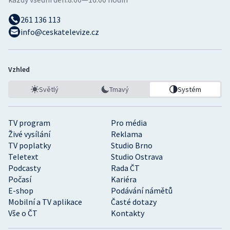
261 136 113
info@ceskatelevize.cz
Vzhled
Světlý
Tmavý
Systém
TV program
Pro média
Živé vysílání
Reklama
TV poplatky
Studio Brno
Teletext
Studio Ostrava
Podcasty
Rada ČT
Počasí
Kariéra
E-shop
Podávání námětů
Mobilní a TV aplikace
Časté dotazy
Vše o ČT
Kontakty