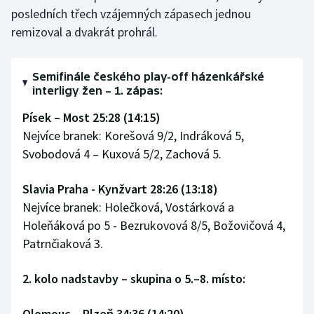
Stolní tenis
posledních třech vzájemných zápasech jednou
remizoval a dvakrát prohrál.
Triatlon
Semifinále českého play-off házenkářské
Veslování
interligy žen – 1. zápas:
Vodní slalom
Písek – Most 25:28 (14:15)
Nejvíce branek: Korešová 9/2, Indráková 5,
Volejbal
Svobodová 4 – Kuxová 5/2, Zachová 5.
Ostatní
Slavia Praha - Kynžvart 28:26 (13:18)
Nejvíce branek: Holečková, Vostárková a
Holeňáková po 5 - Bezrukovová 8/5, Božovičová 4,
Patrnčiaková 3.
2. kolo nadstavby – skupina o 5.–8. místo:
Olomouc – Plzeň 34:36 (14:20)