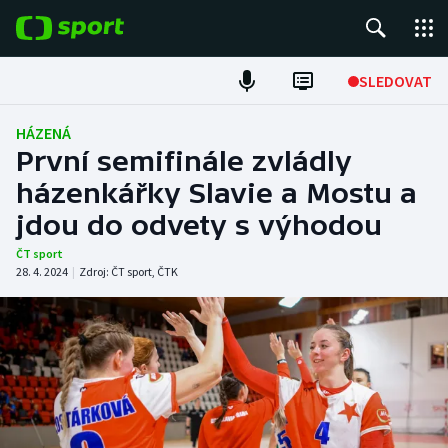
POPULÁRNÍ
SLEDOVAT
Fotbal
HÁZENÁ
První semifinále zvládly
Hokej
házenkářky Slavie a Mostu a
jdou do odvety s výhodou
Tenis
ČT sport
Atletika
28. 4. 2024
|
Zdroj:
ČT sport
,
ČTK
Cyklistika
DALŠÍ SPORTY
Americký fotbal
NEPŘEHLÉDNĚTE