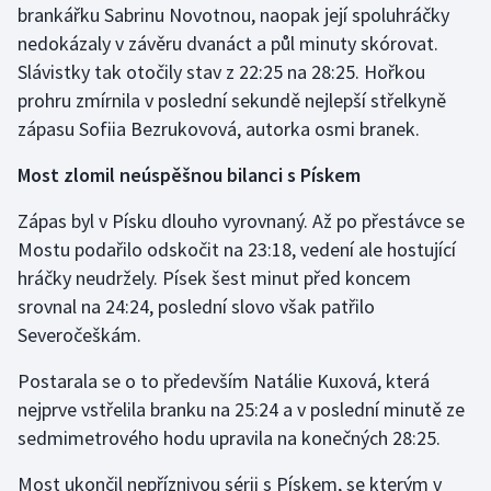
brankářku Sabrinu Novotnou, naopak její spoluhráčky
Olympijské hry
nedokázaly v závěru dvanáct a půl minuty skórovat.
Slávistky tak otočily stav z 22:25 na 28:25. Hořkou
Parasport
prohru zmírnila v poslední sekundě nejlepší střelkyně
zápasu Sofiia Bezrukovová, autorka osmi branek.
Plavání
Most zlomil neúspěšnou bilanci s Pískem
Plážový volejbal
Zápas byl v Písku dlouho vyrovnaný. Až po přestávce se
Ragby
Mostu podařilo odskočit na 23:18, vedení ale hostující
hráčky neudržely. Písek šest minut před koncem
Rychlobruslení
srovnal na 24:24, poslední slovo však patřilo
Severočeškám.
Rychlostní kanoistika
Postarala se o to především Natálie Kuxová, která
Short track
nejprve vstřelila branku na 25:24 a v poslední minutě ze
sedmimetrového hodu upravila na konečných 28:25.
Sportovní střelba
Most ukončil nepříznivou sérii s Pískem, se kterým v