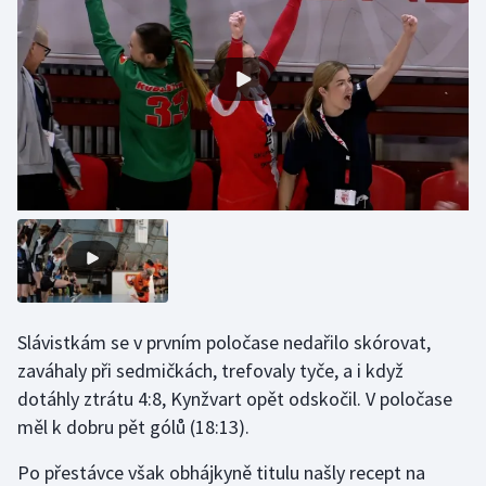
Gymnastika
Házená
Jezdectví
Judo
Krasobruslení
Lezení
Slávistkám se v prvním poločase nedařilo skórovat,
Lyže a snowboard
zaváhaly při sedmičkách, trefovaly tyče, a i když
dotáhly ztrátu 4:8, Kynžvart opět odskočil. V poločase
Moderní pětiboj
měl k dobru pět gólů (18:13).
Motorsport
Po přestávce však obhájkyně titulu našly recept na