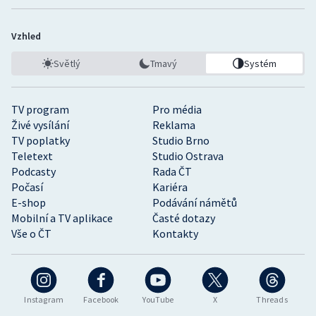
Vzhled
Světlý
Tmavý
Systém
TV program
Pro média
Živé vysílání
Reklama
TV poplatky
Studio Brno
Teletext
Studio Ostrava
Podcasty
Rada ČT
Počasí
Kariéra
E-shop
Podávání námětů
Mobilní a TV aplikace
Časté dotazy
Vše o ČT
Kontakty
Instagram
Facebook
YouTube
X
Threads