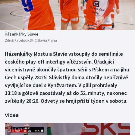
Baseball a softbal
Soutěže
Basketbal
Historické návraty
Biatlon
Aplikace ČT sport
Házenkářky Slavie
Zdroj:
Facebook DHC Slavia Praha
Boby a skeleton
AZ kvíz
Házenkářky Mostu a Slavie vstoupily do semifinále
českého play-off interligy vítězstvím. Úřadující
Box
vicemistryně ukončily špatnou sérii s Pískem a na jihu
Curling
Čech uspěly 28:25. Slávistky doma otočily nepříznivě
vyvíjející se duel s Kynžvartem. V půli prohrávaly
Dostihy
13:18 a gólově zaostávaly až do 52. minuty, nakonec
zvítězily 28:26. Odvety se hrají příští týden v sobotu.
Florbal
Videa
Futsal
Golf