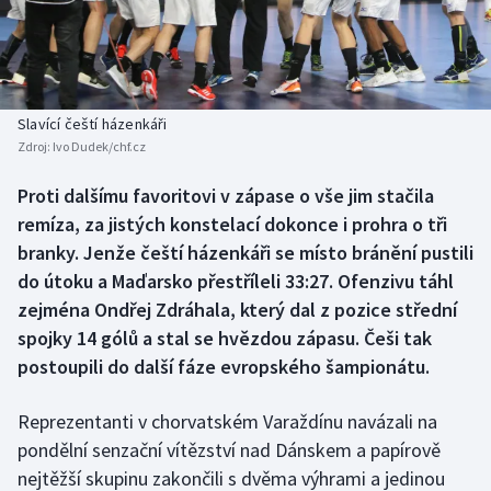
Baseball a softbal
Soutěže
Basketbal
Historické návraty
Biatlon
Aplikace ČT sport
Slavící čeští házenkáři
Zdroj:
Ivo Dudek/chf.cz
Boby a skeleton
AZ kvíz
Proti dalšímu favoritovi v zápase o vše jim stačila
remíza, za jistých konstelací dokonce i prohra o tři
Box
branky. Jenže čeští házenkáři se místo bránění pustili
Curling
do útoku a Maďarsko přestříleli 33:27. Ofenzivu táhl
zejména Ondřej Zdráhala, který dal z pozice střední
Dostihy
spojky 14 gólů a stal se hvězdou zápasu. Češi tak
postoupili do další fáze evropského šampionátu.
Florbal
Reprezentanti v chorvatském Varaždínu navázali na
Futsal
pondělní senzační vítězství nad Dánskem a papírově
nejtěžší skupinu zakončili s dvěma výhrami a jedinou
Golf