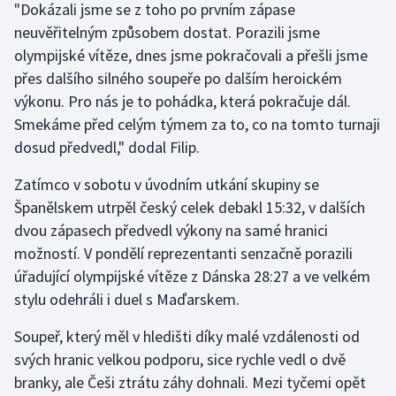
"Dokázali jsme se z toho po prvním zápase
Stolní tenis
neuvěřitelným způsobem dostat. Porazili jsme
olympijské vítěze, dnes jsme pokračovali a přešli jsme
Triatlon
přes dalšího silného soupeře po dalším heroickém
Veslování
výkonu. Pro nás je to pohádka, která pokračuje dál.
Smekáme před celým týmem za to, co na tomto turnaji
Vodní slalom
dosud předvedl," dodal Filip.
Volejbal
Zatímco v sobotu v úvodním utkání skupiny se
Španělskem utrpěl český celek debakl 15:32, v dalších
Ostatní
dvou zápasech předvedl výkony na samé hranici
možností. V pondělí reprezentanti senzačně porazili
úřadující olympijské vítěze z Dánska 28:27 a ve velkém
stylu odehráli i duel s Maďarskem.
Soupeř, který měl v hledišti díky malé vzdálenosti od
svých hranic velkou podporu, sice rychle vedl o dvě
branky, ale Češi ztrátu záhy dohnali. Mezi tyčemi opět