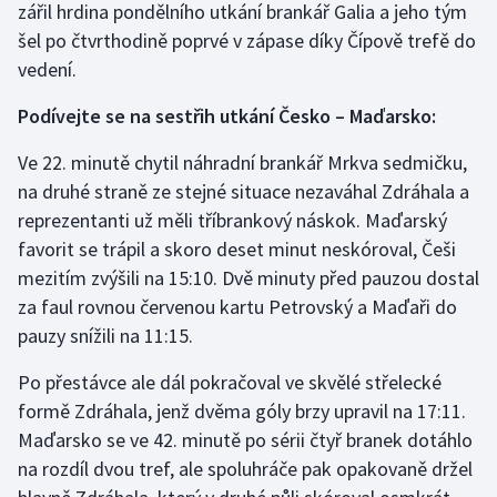
zářil hrdina pondělního utkání brankář Galia a jeho tým
šel po čtvrthodině poprvé v zápase díky Čípově trefě do
vedení.
Podívejte se na sestřih utkání Česko – Maďarsko:
Ve 22. minutě chytil náhradní brankář Mrkva sedmičku,
na druhé straně ze stejné situace nezaváhal Zdráhala a
reprezentanti už měli tříbrankový náskok. Maďarský
favorit se trápil a skoro deset minut neskóroval, Češi
mezitím zvýšili na 15:10. Dvě minuty před pauzou dostal
za faul rovnou červenou kartu Petrovský a Maďaři do
pauzy snížili na 11:15.
Po přestávce ale dál pokračoval ve skvělé střelecké
formě Zdráhala, jenž dvěma góly brzy upravil na 17:11.
Maďarsko se ve 42. minutě po sérii čtyř branek dotáhlo
na rozdíl dvou tref, ale spoluhráče pak opakovaně držel