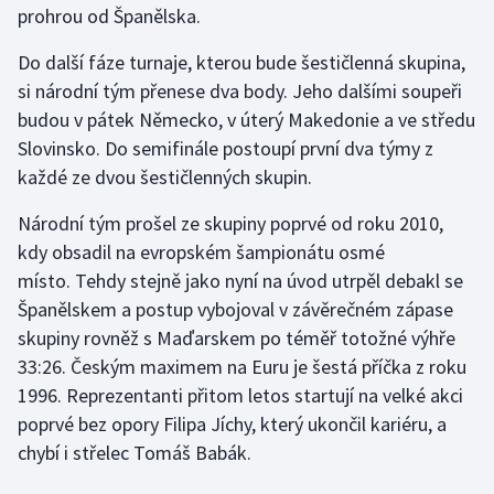
prohrou od Španělska.
Gymnastika
Do další fáze turnaje, kterou bude šestičlenná skupina,
si národní tým přenese dva body. Jeho dalšími soupeři
Házená
budou v pátek Německo, v úterý Makedonie a ve středu
Slovinsko. Do semifinále postoupí první dva týmy z
Jezdectví
každé ze dvou šestičlenných skupin.
Judo
Národní tým prošel ze skupiny poprvé od roku 2010,
kdy obsadil na evropském šampionátu osmé
Krasobruslení
místo. Tehdy stejně jako nyní na úvod utrpěl debakl se
Španělskem a postup vybojoval v závěrečném zápase
Lezení
skupiny rovněž s Maďarskem po téměř totožné výhře
33:26. Českým maximem na Euru je šestá příčka z roku
Lyže a snowboard
1996. Reprezentanti přitom letos startují na velké akci
Moderní pětiboj
poprvé bez opory Filipa Jíchy, který ukončil kariéru, a
chybí i střelec Tomáš Babák.
Motorsport