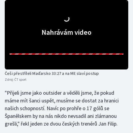
Olympijské hry
Parasport
Nahrávám video
Plavání
Plážový volejbal
Ragby
Češi přestříleli Maďarsko 33:27 a na ME slaví postup
Rychlobruslení
Zdroj:
ČT sport
"Přijeli jsme jako outsider a věděli jsme, že pokud
Rychlostní kanoistika
máme mít šanci uspět, musíme se dostat za hranici
našich schopností. Navíc po prohře o 17 gólů se
Short track
Španělskem by na nás nikdo nevsadil ani zlámanou
Sportovní střelba
grešli," řekl jeden ze dvou českých trenérů Jan Filip.