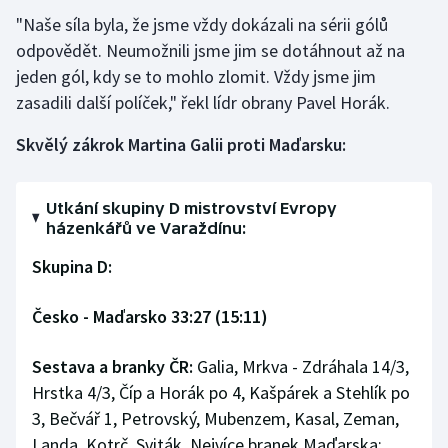
"Naše síla byla, že jsme vždy dokázali na sérii gólů
odpovědět. Neumožnili jsme jim se dotáhnout až na
jeden gól, kdy se to mohlo zlomit. Vždy jsme jim
zasadili další políček," řekl lídr obrany Pavel Horák.
Skvělý zákrok Martina Galii proti Maďarsku:
Utkání skupiny D mistrovství Evropy
házenkářů ve Varaždínu:
Skupina D:
Česko - Maďarsko 33:27 (15:11)
Sestava a branky ČR:
Galia, Mrkva - Zdráhala 14/3,
Hrstka 4/3, Číp a Horák po 4, Kašpárek a Stehlík po
3, Bečvář 1, Petrovský, Mubenzem, Kasal, Zeman,
Landa, Kotrč, Sviták. Nejvíce branek Maďarska: