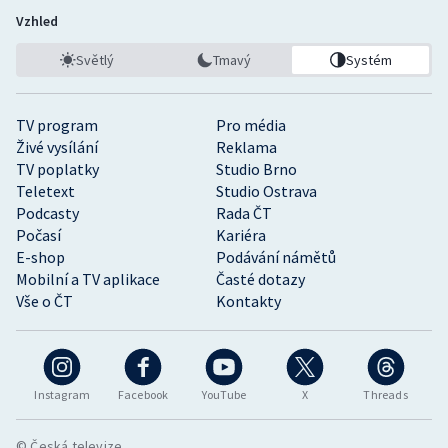
Vzhled
Světlý
Tmavý
Systém
TV program
Pro média
Živé vysílání
Reklama
TV poplatky
Studio Brno
Teletext
Studio Ostrava
Podcasty
Rada ČT
Počasí
Kariéra
E-shop
Podávání námětů
Mobilní a TV aplikace
Časté dotazy
Vše o ČT
Kontakty
Instagram
Facebook
YouTube
X
Threads
© Česká televize