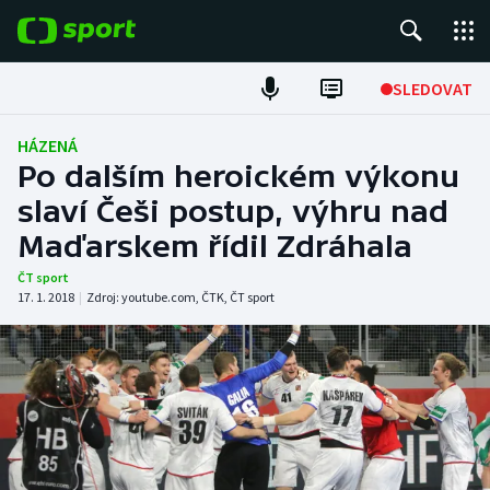
POPULÁRNÍ
SLEDOVAT
Fotbal
HÁZENÁ
Po dalším heroickém výkonu
Hokej
slaví Češi postup, výhru nad
Maďarskem řídil Zdráhala
Tenis
ČT sport
Atletika
17. 1. 2018
|
Zdroj:
youtube.com
,
ČTK
,
ČT sport
Cyklistika
DALŠÍ SPORTY
Americký fotbal
NEPŘEHLÉDNĚTE