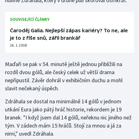
hlavně Zdráhala, který v druhé půli skóroval osmkrát.
SOUVISEJÍCÍ ČLÁNKY
Čaroděj Galia. Nejlepší zápas kariéry? To ne, ale
je to z říše snů, zářil brankář
16. 1. 2018
Maďaři se pak v 54. minutě ještě jednou přiblížili na
rozdíl dvou gólů, ale český celek už větší drama
nepřipustil. Závěr dohrál v exhibičním duchu a mohl
slavit nečekaný úspěch.
Zdráhala se dostal na minimálně 14 gólů v jednom
utkání Eura jako pátý hráč historie, rekordem je 19
branek. "I když jsem dal 14 gólů, neřeknu nic jiného než
tým. V zádech mám 15 hráčů. Stojí za mnou a já za
nimi," uvedl Zdráhala.