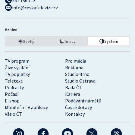
261 136 113
info@ceskatelevize.cz
Vzhled
Světlý
Tmavý
Systém
TV program
Pro média
Živé vysílání
Reklama
TV poplatky
Studio Brno
Teletext
Studio Ostrava
Podcasty
Rada ČT
Počasí
Kariéra
E-shop
Podávání námětů
Mobilní a TV aplikace
Časté dotazy
Vše o ČT
Kontakty