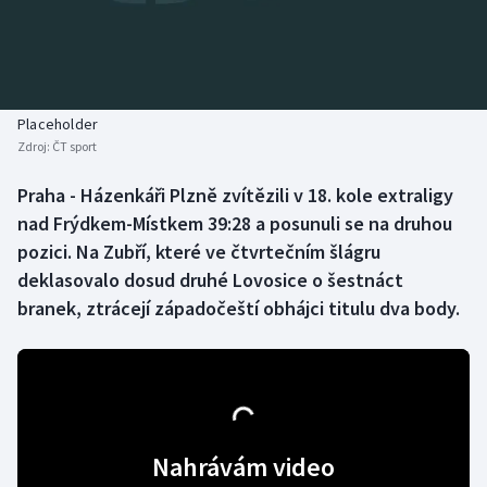
Baseball a softbal
Soutěže
Basketbal
Historické návraty
Biatlon
Aplikace ČT sport
Placeholder
Zdroj:
ČT sport
Boby a skeleton
AZ kvíz
Praha - Házenkáři Plzně zvítězili v 18. kole extraligy
nad Frýdkem-Místkem 39:28 a posunuli se na druhou
Box
pozici. Na Zubří, které ve čtvrtečním šlágru
Curling
deklasovalo dosud druhé Lovosice o šestnáct
branek, ztrácejí západočeští obhájci titulu dva body.
Dostihy
Florbal
Futsal
Nahrávám video
Golf