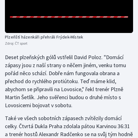
Gymnastika
Házená
Plzeňští házenkáři přehráli Frýdek-Místek
Jezdectví
Zdroj:
ČT sport
Deset plzeňských gólů vstřelil David Poloz. "Domácí
Judo
zápasy jsou z naší strany o něčem jiném, venku tomu
pořád něco schází. Dobře nám fungovala obrana a
Krasobruslení
přechod do rychlého protiútoku. Teď máme klid,
Lezení
abychom se připravili na Lovosice," řekl trenér Plzně
Martin Šetlík. Jeho svěřenci budou o druhé místo s
Lyže a snowboard
Lovosicemi bojovat v sobotu.
Také ve všech sobotních zápasech zvítězily domácí
Moderní pětiboj
celky. Čtvrtá Dukla Praha zdolala pátou Karvinou 36:31
Motorsport
a trenér hostů Alexandr Radčenko se na svůj tým hodně