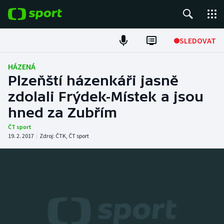
POPULÁRNÍ
SLEDOVAT
Fotbal
HÁZENÁ
Plzeňští házenkáři jasně
Hokej
zdolali Frýdek-Místek a jsou
hned za Zubřím
Tenis
ČT sport
Atletika
19. 2. 2017
|
Zdroj:
ČTK
,
ČT sport
Cyklistika
DALŠÍ SPORTY
Americký fotbal
NEPŘEHLÉDNĚTE