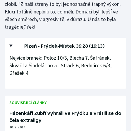
zlobil. "Z naší strany to byl jednoznačně trapný výkon.
Olympijské hry
Kluci totálně neplnili to, co měli. Domácí byli lepší ve
všech směrech, v agresivitě, v důrazu. U nás to byla
Parasport
tragédie," řekl.
Plavání
Plzeň - Frýdek-Místek 39:28 (19:13)
Plážový volejbal
Nejvíce branek: Poloz 10/3, Blecha 7, Šafránek,
Škvařil a Šindelář po 5 - Strack 6, Bednárek 6/3,
Ragby
Gřešek 4.
Rychlobruslení
Rychlostní kanoistika
SOUVISEJÍCÍ ČLÁNKY
Short track
Házenkáři Zubří vyhráli ve Frýdku a vrátili se do
čela extraligy
Sportovní střelba
10. 2. 2017