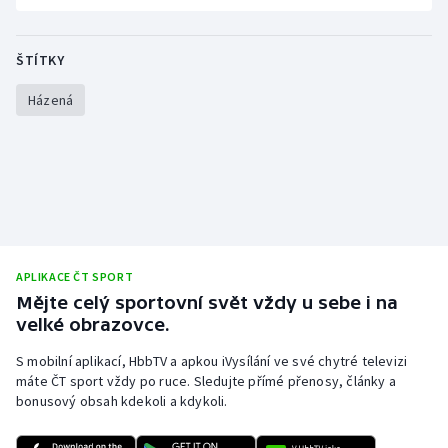
Stolní tenis
ŠTÍTKY
Triatlon
Házená
Veslování
Vodní slalom
Volejbal
Ostatní
APLIKACE ČT SPORT
Mějte celý sportovní svět vždy u sebe i na
velké obrazovce.
S mobilní aplikací, HbbTV a apkou iVysílání ve své chytré televizi
máte ČT sport vždy po ruce. Sledujte přímé přenosy, články a
bonusový obsah kdekoli a kdykoli.