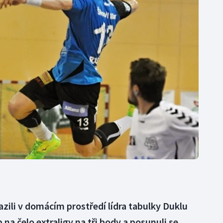
Moderní pětiboj
Triatlon
Motorsport
Veslování
Olympijské hry
Vodní slalom
Parasport
Volejbal
Plavání
Ostatní
Plážový volejbal
azili v domácím prostředí lídra tabulky Duklu
p na čelo extraligy na tři body a posunuli se