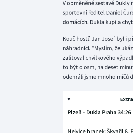
V obměněné sestavě Dukly na
sportovní ředitel Daniel Čur
domácích. Dukla kupila chyb
Kouč hostů Jan Josef byl i p
náhradníci. "Myslím, že ukáza
zalitoval chvilkového výpad
to být o osm, na deset minut
odehráli jsme mnoho míčů do 
Extra
Plzeň - Dukla Praha 34:26 
Nejvíce branek: Škvařil 8, 