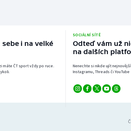
SOCIÁLNÍ SÍTĚ
 sebe i na velké
Odteď vám už nic
na dalších platf
izi máte ČT sport vždy po ruce.
Nenechte si nikde ujít nejnovější
ykoli.
Instagramu, Threads či YouTube 
Č