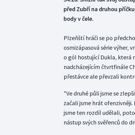
před Zubří na druhou příčku.
body v čele.
Plzeňští hráči se po předchoz
osmizápasová série výher, vrá
o gól hostující Dukla, která
nadcházejícím čtvrtfinále C
přestávce ale převzali kont
"Ve druhé půli jsme se zlepš
začali jsme hrát ofenzivněji
jsme ten rozdíl udělali, pot
nástup svých svěřenců do dr