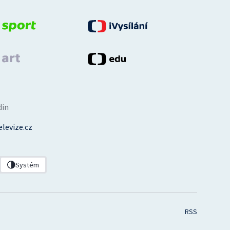
din
levize.cz
Systém
RSS