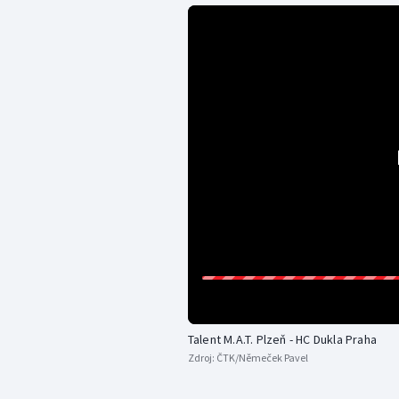
Talent M.A.T. Plzeň - HC Dukla Praha
Zdroj:
ČTK/Němeček Pavel