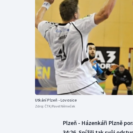
Curling
Dostihy
Florbal
Futsal
Golf
Gymnastika
Utkání Plzeň - Lovosice
Zdroj:
ČTK/Pavel Němeček
Plzeň - Házenkáři Plzně por
34:26. Snížili tak svůj odstu