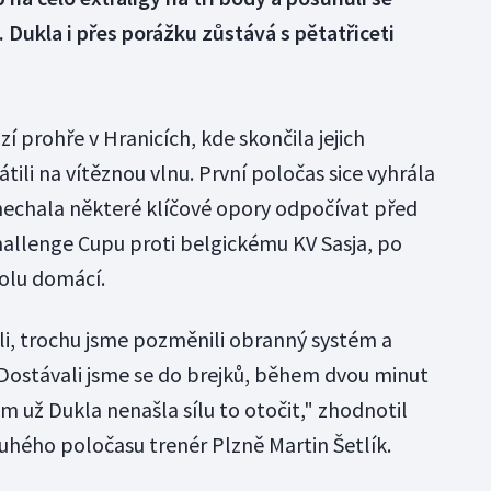
 Dukla i přes porážku zůstává s pětatřiceti
í prohře v Hranicích, kde skončila jejich
tili na vítěznou vlnu. První poločas sice vyhrála
 nechala některé klíčové opory odpočívat před
hallenge Cupu proti belgickému KV Sasja, po
rolu domácí.
ili, trochu jsme pozměnili obranný systém a
. Dostávali jsme se do brejků, během dvou minut
om už Dukla nenašla sílu to otočit," zhodnotil
uhého poločasu trenér Plzně Martin Šetlík.