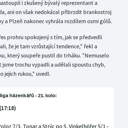
stoupil i zkušený bývalý reprezentant a
da, ani on však nedokázal přibrzdit brankostroj
y a Plzeň nakonec vyhrála rozdílem osmi gólů.
řes prohru spokojený s tím, jak se předvedli
li, že je tam vzrůstající tendence," řekl a
ku, který soupeře pustil do trháku. "Nemuselo
 jsme trochu vypadli a udělali spoustu chyb,
jejich rukou," uvedl.
liga házenkářů - 21. kolo:
(17:18)
Poloz 7/3, Tonar a Strýc po 5, Vinkelhöfer 5/1 -