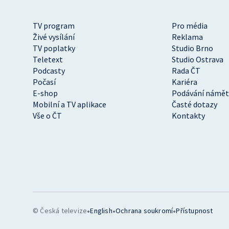
TV program
Pro média
Živé vysílání
Reklama
TV poplatky
Studio Brno
Teletext
Studio Ostrava
Podcasty
Rada ČT
Počasí
Kariéra
E-shop
Podávání námět
Mobilní a TV aplikace
Časté dotazy
Vše o ČT
Kontakty
•
•
•
© Česká televize
English
Ochrana soukromí
Přístupnost