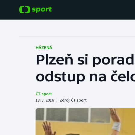
POPULÁRNÍ
DALŠÍ SPORTY
Fotbal
Americký fotbal
HÁZENÁ
Plzeň si porad
Hokej
Baseball a softbal
odstup na čel
Tenis
Basketbal
Atletika
Biatlon
ČT sport
13. 3. 2016
|
Zdroj:
ČT sport
Cyklistika
Boby a skeleton
Box