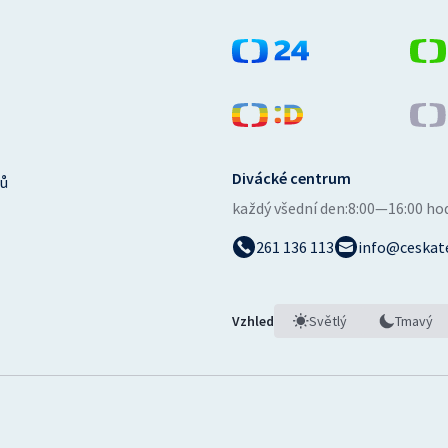
Divácké centrum
ů
každý všední den:
8:00—16:00 ho
261 136 113
info@ceskate
Vzhled
Světlý
Tmavý