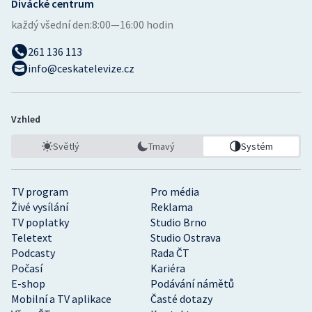
Divácké centrum
každý všední den:
8:00—16:00 hodin
261 136 113
info@ceskatelevize.cz
Vzhled
Světlý
Tmavý
Systém
TV program
Pro média
Živé vysílání
Reklama
TV poplatky
Studio Brno
Teletext
Studio Ostrava
Podcasty
Rada ČT
Počasí
Kariéra
E-shop
Podávání námětů
Mobilní a TV aplikace
Časté dotazy