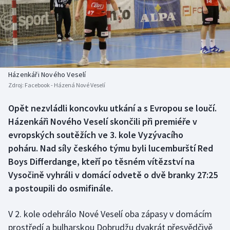
Baseball a softbal
Soutěže
Basketbal
Historické návraty
Biatlon
Aplikace ČT sport
Házenkáři Nového Veselí
Boby a skeleton
AZ kvíz
Zdroj:
Facebook - Házená Nové Veselí
Box
Opět nezvládli koncovku utkání a s Evropou se loučí.
Házenkáři Nového Veselí skončili při premiéře v
Curling
evropských soutěžích ve 3. kole Vyzývacího
poháru. Nad síly českého týmu byli lucemburští Red
Dostihy
Boys Differdange, kteří po těsném vítězství na
Vysočině vyhráli v domácí odvetě o dvě branky 27:25
Florbal
a postoupili do osmifinále.
Futsal
V 2. kole odehrálo Nové Veselí oba zápasy v domácím
prostředí a bulharskou Dobrudžu dvakrát přesvědčivě
Golf