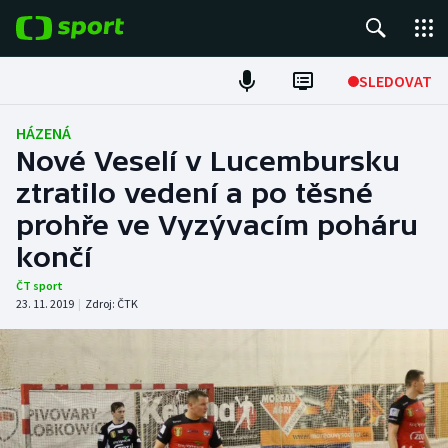
POPULÁRNÍ
SLEDOVAT
Fotbal
HÁZENÁ
Nové Veselí v Lucembursku
Hokej
ztratilo vedení a po těsné
prohře ve Vyzývacím poháru
Tenis
končí
Atletika
ČT sport
23. 11. 2019
|
Zdroj:
ČTK
Cyklistika
DALŠÍ SPORTY
Americký fotbal
NEPŘEHLÉDNĚTE