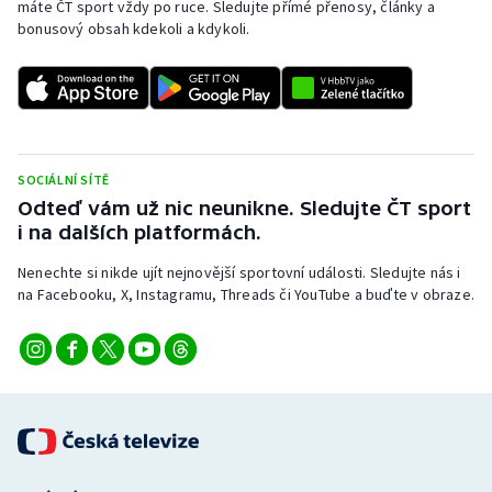
máte ČT sport vždy po ruce. Sledujte přímé přenosy, články a
Stolní tenis
bonusový obsah kdekoli a kdykoli.
Triatlon
Veslování
Vodní slalom
SOCIÁLNÍ SÍTĚ
Odteď vám už nic neunikne. Sledujte ČT sport
Volejbal
i na dalších platformách.
Nenechte si nikde ujít nejnovější sportovní události. Sledujte nás i
Ostatní
na Facebooku, X, Instagramu, Threads či YouTube a buďte v obraze.