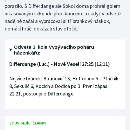
porazilo. S Differdange ale Sokol doma prohrál gólem
inkasovaným sekundu před koncem, a i když v odvetě
Gymnastika
nadějně začal a vypracoval si tříbrankový náskok,
Házená
domácí hráči dokázali stav otočit.
Jezdectví
Odveta 3. kola Vyzývacího poháru
házenkářů:
Judo
Differdange (Luc.) - Nové Veselí 27:25 (12:11)
Krasobruslení
Nejvíce branek: Batinovič 13, Hoffmann 5 - Ptáčník
Lezení
8, Sekulič 6, Kocich a Dodica po 3. První zápas
22:21, postoupilo Differdange.
Lyže a snowboard
Moderní pětiboj
SOUVISEJÍCÍ ČLÁNKY
Motorsport