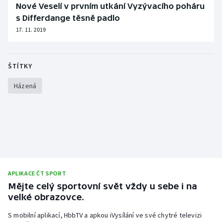
Nové Veselí v prvním utkání Vyzývacího poháru
Olympijské hry
s Differdange těsně padlo
17. 11. 2019
Parasport
Plavání
ŠTÍTKY
Plážový volejbal
Házená
Ragby
Rychlobruslení
Rychlostní kanoistika
APLIKACE ČT SPORT
Short track
Mějte celý sportovní svět vždy u sebe i na
velké obrazovce.
Sportovní střelba
S mobilní aplikací, HbbTV a apkou iVysílání ve své chytré televizi