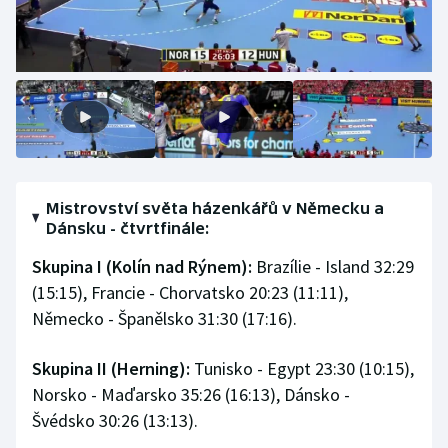
Olympijské hry
Parasport
Plavání
Plážový volejbal
Mistrovství světa házenkářů v Německu a
Ragby
Dánsku - čtvrtfinále:
Skupina I (Kolín nad Rýnem):
Brazílie - Island 32:29
Rychlobruslení
(15:15), Francie - Chorvatsko 20:23 (11:11),
Německo - Španělsko 31:30 (17:16).
Rychlostní kanoistika
Short track
Skupina II (Herning):
Tunisko - Egypt 23:30 (10:15),
Norsko - Maďarsko 35:26 (16:13), Dánsko -
Sportovní střelba
Švédsko 30:26 (13:13).