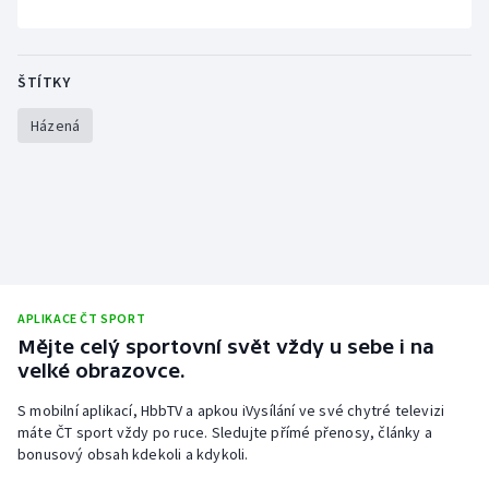
Stolní tenis
Triatlon
ŠTÍTKY
Veslování
Házená
Vodní slalom
Volejbal
Ostatní
APLIKACE ČT SPORT
Mějte celý sportovní svět vždy u sebe i na
velké obrazovce.
S mobilní aplikací, HbbTV a apkou iVysílání ve své chytré televizi
máte ČT sport vždy po ruce. Sledujte přímé přenosy, články a
bonusový obsah kdekoli a kdykoli.