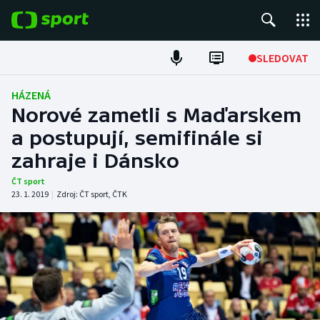
POPULÁRNÍ
SLEDOVAT
Fotbal
HÁZENÁ
Norové zametli s Maďarskem
Hokej
a postupují, semifinále si
zahraje i Dánsko
Tenis
ČT sport
Atletika
23. 1. 2019
|
Zdroj:
ČT sport
,
ČTK
Cyklistika
DALŠÍ SPORTY
Americký fotbal
NEPŘEHLÉDNĚTE