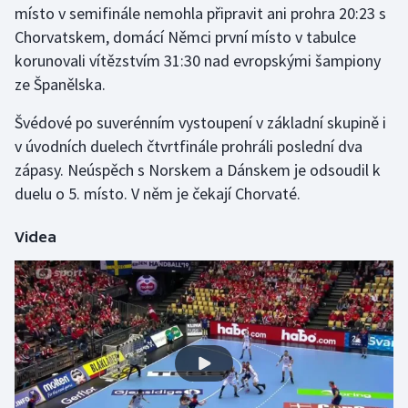
místo v semifinále nemohla připravit ani prohra 20:23 s
Chorvatskem, domácí Němci první místo v tabulce
Gymnastika
korunovali vítězstvím 31:30 nad evropskými šampiony
ze Španělska.
Házená
Švédové po suverénním vystoupení v základní skupině i
Jezdectví
v úvodních duelech čtvrtfinále prohráli poslední dva
zápasy. Neúspěch s Norskem a Dánskem je odsoudil k
Judo
duelu o 5. místo. V něm je čekají Chorvaté.
Krasobruslení
Videa
Lezení
Lyže a snowboard
Moderní pětiboj
Motorsport