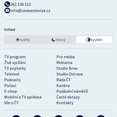
261 136 113
info@ceskatelevize.cz
Vzhled
Světlý
Tmavý
Systém
TV program
Pro média
Živé vysílání
Reklama
TV poplatky
Studio Brno
Teletext
Studio Ostrava
Podcasty
Rada ČT
Počasí
Kariéra
E-shop
Podávání námětů
Mobilní a TV aplikace
Časté dotazy
Vše o ČT
Kontakty