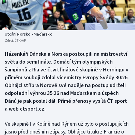
Baseball a softbal
Soutěže
Basketbal
Historické návraty
Biatlon
Aplikace ČT sport
Utkání Norsko - Maďarsko
Zdroj:
ČTK/AP
Boby a skeleton
AZ kvíz
Házenkáři Dánska a Norska postoupili na mistrovství
světa do semifinále. Domácí tým olympijských
Box
šampionů z Ria ve čtvrtfinálové skupině v Herningu v
Curling
přímém souboji zdolal vicemistry Evropy Švédy 30:26.
Obhájci stříbra Norové své naděje na postup udrželi
Dostihy
odpolední výhrou 35:26 nad Maďarskem a úspěch
Dánů je pak poslal dál. Přímé přenosy vysílá ČT sport
Florbal
a web ctsport.cz.
Futsal
Ve skupině I v Kolíně nad Rýnem už bylo o postupujících
jasno před dnešním zápasy. Obhájce titulu z Francie o
Golf