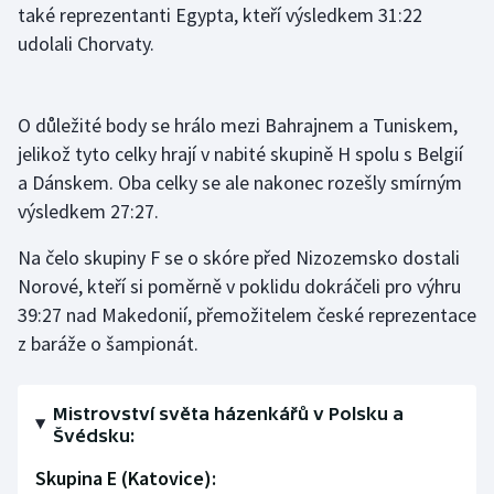
také reprezentanti Egypta, kteří výsledkem 31:22
Olympijské hry
udolali Chorvaty.
Parasport
O důležité body se hrálo mezi Bahrajnem a Tuniskem,
Plavání
jelikož tyto celky hrají v nabité skupině H spolu s Belgií
a Dánskem. Oba celky se ale nakonec rozešly smírným
Plážový volejbal
výsledkem 27:27.
Ragby
Na čelo skupiny F se o skóre před Nizozemsko dostali
Norové, kteří si poměrně v poklidu dokráčeli pro výhru
Rychlobruslení
39:27 nad Makedonií, přemožitelem české reprezentace
z baráže o šampionát.
Rychlostní kanoistika
Short track
Mistrovství světa házenkářů v Polsku a
Švédsku:
Sportovní střelba
Skupina E (Katovice):