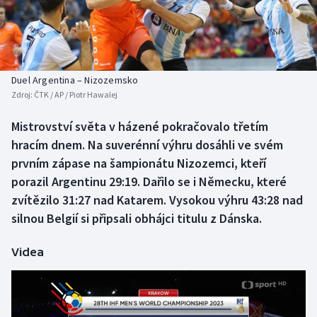
Baseball a softbal
Soutěže
Basketbal
Historické návraty
Biatlon
Aplikace ČT sport
Duel Argentina – Nizozemsko
Zdroj:
ČTK / AP / Piotr Hawalej
Boby a skeleton
AZ kvíz
Mistrovství světa v házené pokračovalo třetím
hracím dnem. Na suverénní výhru dosáhli ve svém
Box
prvním zápase na šampionátu Nizozemci, kteří
Curling
porazil Argentinu 29:19. Dařilo se i Německu, které
zvítězilo 31:27 nad Katarem. Vysokou výhru 43:28 nad
Dostihy
silnou Belgií si připsali obhájci titulu z Dánska.
Florbal
Videa
Futsal
Golf