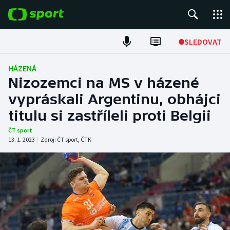
POPULÁRNÍ
SLEDOVAT
Fotbal
HÁZENÁ
Nizozemci na MS v házené
Hokej
vypráskali Argentinu, obhájci
titulu si zastříleli proti Belgii
Tenis
ČT sport
Atletika
13. 1. 2023
|
Zdroj:
ČT sport
,
ČTK
Cyklistika
DALŠÍ SPORTY
Americký fotbal
NEPŘEHLÉDNĚTE