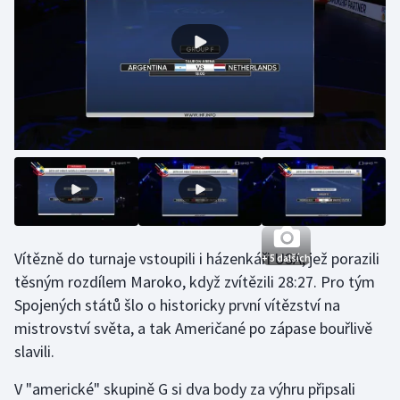
Gymnastika
Házená
Jezdectví
Judo
Krasobruslení
Lezení
Vítězně do turnaje vstoupili i házenkáři USA, jež porazili
+ 5 dalších
těsným rozdílem Maroko, když zvítězili 28:27. Pro tým
Lyže a snowboard
Spojených států šlo o historicky první vítězství na
mistrovství světa, a tak Američané po zápase bouřlivě
Moderní pětiboj
slavili.
Motorsport
V "americké" skupině G si dva body za výhru připsali