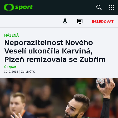
POPULÁRNÍ
SLEDOVAT
Fotbal
HÁZENÁ
Neporazitelnost Nového
Hokej
Veselí ukončila Karviná,
Plzeň remizovala se Zubřím
Tenis
ČT sport
Atletika
30. 9. 2018
|
Zdroj:
ČTK
Cyklistika
DALŠÍ SPORTY
Americký fotbal
NEPŘEHLÉDNĚTE