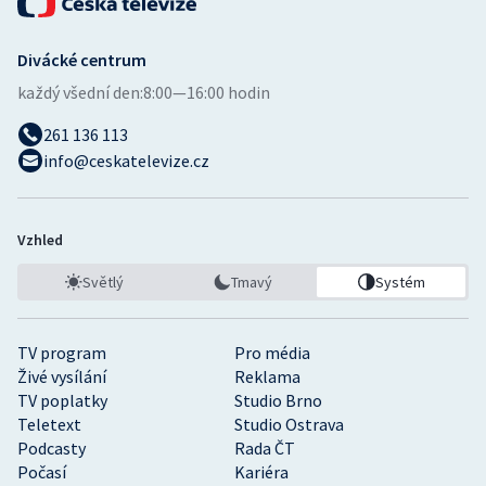
Divácké centrum
každý všední den:
8:00—16:00 hodin
261 136 113
info@ceskatelevize.cz
Vzhled
Světlý
Tmavý
Systém
TV program
Pro média
Živé vysílání
Reklama
TV poplatky
Studio Brno
Teletext
Studio Ostrava
Podcasty
Rada ČT
Počasí
Kariéra