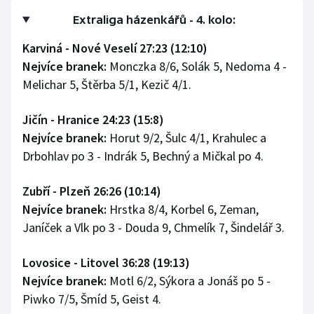
Extraliga házenkářů - 4. kolo:
Olympijské hry
Karviná - Nové Veselí 27:23 (12:10)
Parasport
Nejvíce branek:
Monczka 8/6, Solák 5, Nedoma 4 -
Melichar 5, Štěrba 5/1, Kezič 4/1.
Plavání
Jičín - Hranice 24:23 (15:8)
Plážový volejbal
Nejvíce branek:
Horut 9/2, Šulc 4/1, Krahulec a
Drbohlav po 3 - Indrák 5, Bechný a Mičkal po 4.
Ragby
Rychlobruslení
Zubří - Plzeň 26:26 (10:14)
Nejvíce branek:
Hrstka 8/4, Korbel 6, Zeman,
Rychlostní kanoistika
Janíček a Vlk po 3 - Douda 9, Chmelík 7, Šindelář 3.
Short track
Lovosice - Litovel 36:28 (19:13)
Nejvíce branek:
Motl 6/2, Sýkora a Jonáš po 5 -
Sportovní střelba
Piwko 7/5, Šmíd 5, Geist 4.