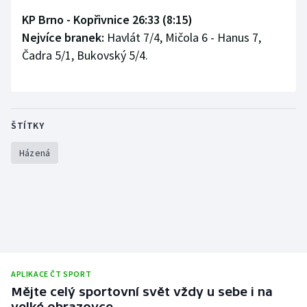
Stolní tenis
KP Brno - Kopřivnice 26:33 (8:15)
Nejvíce branek:
Havlát 7/4, Mičola 6 - Hanus 7,
Triatlon
Čadra 5/1, Bukovský 5/4.
Veslování
Vodní slalom
ŠTÍTKY
Volejbal
Házená
Ostatní
APLIKACE ČT SPORT
Mějte celý sportovní svět vždy u sebe i na
velké obrazovce.