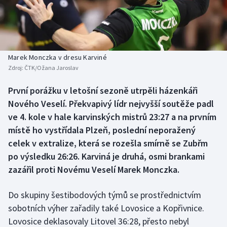
Baseball a softbal
Soutěže
Basketbal
Historické návraty
Biatlon
Aplikace ČT sport
Marek Monczka v dresu Karviné
Zdroj:
ČTK/Ožana Jaroslav
Boby a skeleton
AZ kvíz
První porážku v letošní sezoně utrpěli házenkáři
Nového Veselí. Překvapivý lídr nejvyšší soutěže padl
Box
ve 4. kole v hale karvinských mistrů 23:27 a na prvním
Curling
místě ho vystřídala Plzeň, poslední neporažený
celek v extralize, která se rozešla smírně se Zubřm
Dostihy
po výsledku 26:26. Karviná je druhá, osmi brankami
zazářil proti Novému Veselí Marek Monczka.
Florbal
Do skupiny šestibodových týmů se prostřednictvím
Futsal
sobotních výher zařadily také Lovosice a Kopřivnice.
Lovosice deklasovaly Litovel 36:28, přesto nebyl
Golf