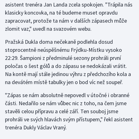
asistent trenéra Jan Landa zcela spokojen. "Trápila nás
klasicky koncovka, na té budeme muset opravdu
Gymnastika
zapracovat, protože ta nám v dalších zápasech může
zlomit vaz," uvedl na svazovém webu.
Házená
Pražská Dukla doma nečekaně podlehla dosud
Jezdectví
stoprocentně neúspěšnému Frýdku-Místku vysoko
22:29. Šampioni z předminulé sezony prohráli první
Judo
poločas o šest gólů a do zápasu se nedokázali vrátit.
Na kontě mají stále jedinou výhru z předchozího kola a
Krasobruslení
na devátém místě tabulky jen o bod víc než soupeř.
Lezení
"Zápas se nám absolutně nepovedl v útočné i obranné
části. Nedařilo se nám vůbec nic z toho, na čem jsme
Lyže a snowboard
stavěli celou přípravu a celé září. Ten souboj jsme
Moderní pětiboj
prohráli ve svých hlavách svým přístupem," řekl asistent
trenéra Dukly Václav Vraný.
Motorsport