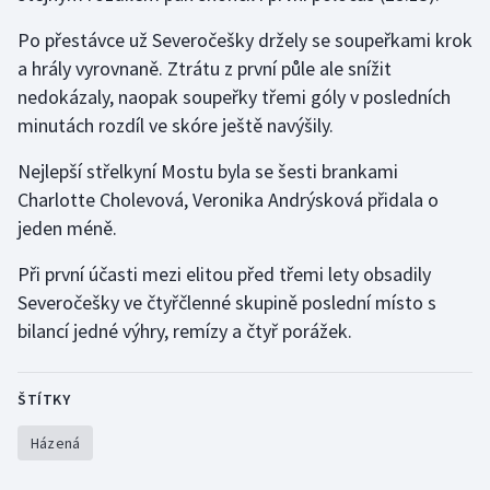
Po přestávce už Severočešky držely se soupeřkami krok
Gymnastika
a hrály vyrovnaně. Ztrátu z první půle ale snížit
nedokázaly, naopak soupeřky třemi góly v posledních
Házená
minutách rozdíl ve skóre ještě navýšily.
Jezdectví
Nejlepší střelkyní Mostu byla se šesti brankami
Charlotte Cholevová, Veronika Andrýsková přidala o
Judo
jeden méně.
Krasobruslení
Při první účasti mezi elitou před třemi lety obsadily
Severočešky ve čtyřčlenné skupině poslední místo s
Lezení
bilancí jedné výhry, remízy a čtyř porážek.
Lyže a snowboard
ŠTÍTKY
Moderní pětiboj
Házená
Motorsport