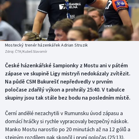
Baseball a softbal
Soutěže
Basketbal
Historické návraty
Biatlon
Aplikace ČT sport
Mostecký trenér házenkářek Adrian Struzik
Boby a skeleton
AZ kvíz
Zdroj:
ČTK/Kubeš Slavomír
Box
České házenkářské šampionky z Mostu ani v pátém
zápase ve skupině Ligy mistryň nedokázaly zvítězit.
Curling
Na půdě CSM Bukurešť nepředvedly v prvním
poločase zdařilý výkon a prohrály 25:40. V tabulce
Dostihy
skupiny jsou tak stále bez bodu na posledním místě.
Florbal
Černí andělé nezachytili v Rumunsku úvod zápasu a
domácí hráčky si rychle vypracovaly bezpečný náskok.
Futsal
Manko Mostu narostlo po 20 minutách až na 12 gólů a
stejným rozdílem pak skončil i první poločas (25:13).
Golf