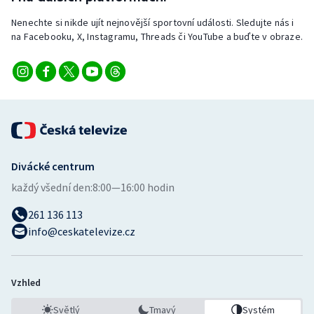
Stolní tenis
Nenechte si nikde ujít nejnovější sportovní události. Sledujte nás i
na Facebooku, X, Instagramu, Threads či YouTube a buďte v obraze.
Triatlon
Veslování
Vodní slalom
Volejbal
Divácké centrum
Ostatní
každý všední den:
8:00—16:00 hodin
261 136 113
info@ceskatelevize.cz
Vzhled
Světlý
Tmavý
Systém