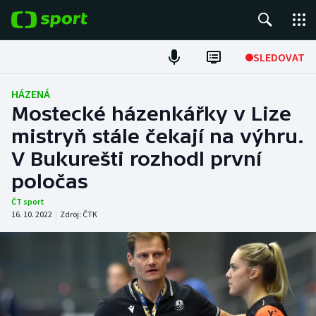
POPULÁRNÍ
SLEDOVAT
Fotbal
HÁZENÁ
Mostecké házenkářky v Lize
Hokej
mistryň stále čekají na výhru.
V Bukurešti rozhodl první
Tenis
poločas
Atletika
ČT sport
16. 10. 2022
|
Zdroj:
ČTK
Cyklistika
DALŠÍ SPORTY
Americký fotbal
NEPŘEHLÉDNĚTE