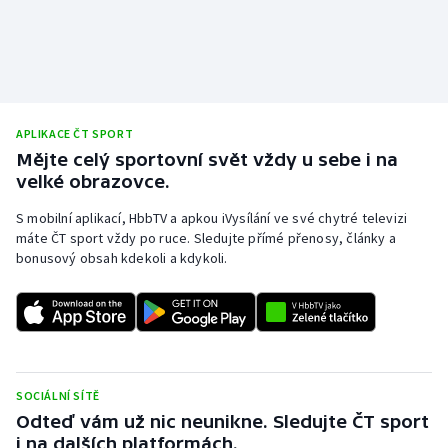
Olympijské hry
Parasport
Plavání
APLIKACE ČT SPORT
Mějte celý sportovní svět vždy u sebe i na
Plážový volejbal
velké obrazovce.
S mobilní aplikací, HbbTV a apkou iVysílání ve své chytré televizi
Ragby
máte ČT sport vždy po ruce. Sledujte přímé přenosy, články a
bonusový obsah kdekoli a kdykoli.
Rychlobruslení
Rychlostní kanoistika
Short track
SOCIÁLNÍ SÍTĚ
Sportovní střelba
Odteď vám už nic neunikne. Sledujte ČT sport
i na dalších platformách.