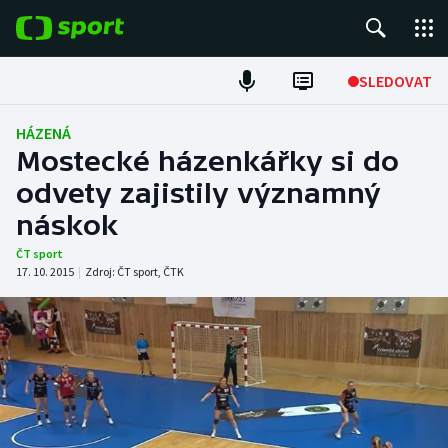
POPULÁRNÍ
SLEDOVAT
Fotbal
HÁZENÁ
Mostecké házenkářky si do
Hokej
odvety zajistily významný
náskok
Tenis
ČT sport
Atletika
17. 10. 2015
|
Zdroj:
ČT sport
,
ČTK
Cyklistika
DALŠÍ SPORTY
Americký fotbal
NEPŘEHLÉDNĚTE