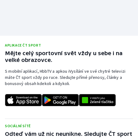
Olympijské hry
Parasport
Plavání
APLIKACE ČT SPORT
Mějte celý sportovní svět vždy u sebe i na
Plážový volejbal
velké obrazovce.
Ragby
S mobilní aplikací, HbbTV a apkou iVysílání ve své chytré televizi
máte ČT sport vždy po ruce. Sledujte přímé přenosy, články a
Rychlobruslení
bonusový obsah kdekoli a kdykoli.
Rychlostní kanoistika
Short track
SOCIÁLNÍ SÍTĚ
Sportovní střelba
Odteď vám už nic neunikne. Sledujte ČT sport