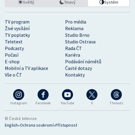
Světlý
Tmavý
Systém
TV program
Pro média
Živé vysílání
Reklama
TV poplatky
Studio Brno
Teletext
Studio Ostrava
Podcasty
Rada ČT
Počasí
Kariéra
E-shop
Podávání námětů
Mobilní a TV aplikace
Časté dotazy
Vše o ČT
Kontakty
Instagram
Facebook
YouTube
X
Threads
© Česká televize
•
•
English
Ochrana soukromí
Přístupnost