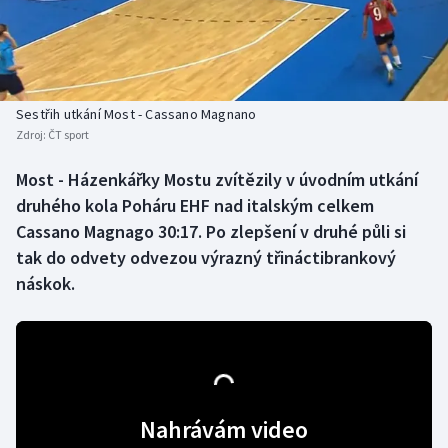
Baseball a softbal
Soutěže
Basketbal
Historické návraty
Biatlon
Aplikace ČT sport
Sestřih utkání Most - Cassano Magnano
Zdroj:
ČT sport
Boby a skeleton
AZ kvíz
Most - Házenkářky Mostu zvítězily v úvodním utkání
druhého kola Poháru EHF nad italským celkem
Box
Cassano Magnago 30:17. Po zlepšení v druhé půli si
Curling
tak do odvety odvezou výrazný třináctibrankový
náskok.
Dostihy
Florbal
Futsal
Nahrávám video
Golf