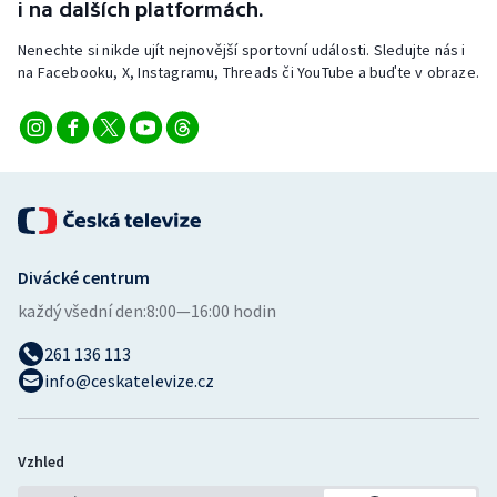
i na dalších platformách.
Stolní tenis
Nenechte si nikde ujít nejnovější sportovní události. Sledujte nás i
Triatlon
na Facebooku, X, Instagramu, Threads či YouTube a buďte v obraze.
Veslování
Vodní slalom
Volejbal
Divácké centrum
Ostatní
každý všední den:
8:00—16:00 hodin
261 136 113
info@ceskatelevize.cz
Vzhled