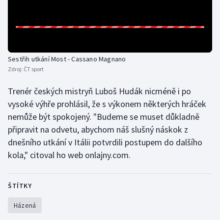
Gymnastika
Házená
Sestřih utkání Most - Cassano Magnano
Jezdectví
Zdroj:
ČT sport
Trenér českých mistryň Luboš Hudák nicméně i po
Judo
vysoké výhře prohlásil, že s výkonem některých hráček
nemůže být spokojený. "Budeme se muset důkladně
Krasobruslení
připravit na odvetu, abychom náš slušný náskok z
Lezení
dnešního utkání v Itálii potvrdili postupem do dalšího
kola," citoval ho web onlajny.com.
Lyže a snowboard
ŠTÍTKY
Moderní pětiboj
Házená
Motorsport