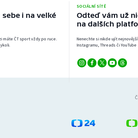
SOCIÁLNÍ SÍTĚ
 sebe i na velké
Odteď vám už nic
na dalších platf
izi máte ČT sport vždy po ruce.
Nenechte si nikde ujít nejnovější
ykoli.
Instagramu, Threads či YouTube 
Č