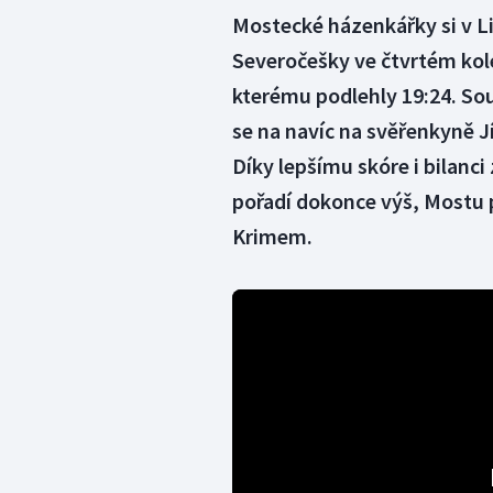
Mostecké házenkářky si v L
Severočešky ve čtvrtém kol
kterému podlehly 19:24. Soup
se na navíc na svěřenkyně J
Díky lepšímu skóre i bilanc
pořadí dokonce výš, Mostu p
Krimem.