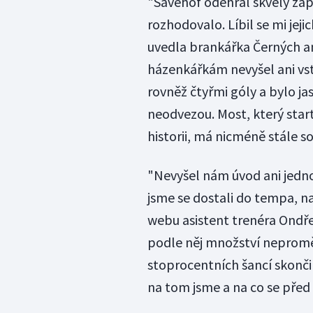
"Sävehof odehrál skvělý záp
rozhodovalo. Líbil se mi jeji
uvedla brankářka Černých 
házenkářkám nevyšel ani vs
rovněž čtyřmi góly a bylo ja
neodvezou. Most, který start
historii, má nicméně stále s
"Nevyšel nám úvod ani jedno
jsme se dostali do tempa, na
webu asistent trenéra Ondř
podle něj množství neproměn
stoprocentních šancí skonči
na tom jsme a na co se před