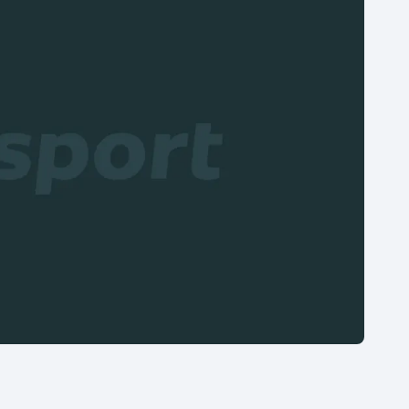
Moderní pětiboj
Triatlon
Motorsport
Veslování
Olympijské hry
Vodní slalom
Parasport
Volejbal
Plavání
Ostatní
Plážový volejbal