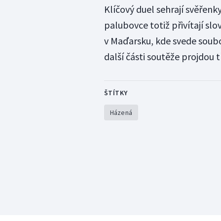
Klíčový duel sehrají svěřenk
palubovce totiž přivítají s
v Maďarsku, kde svede soubo
další části soutěže projdou t
ŠTÍTKY
Házená