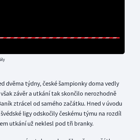
ály
před dvěma týdny, české šampionky doma vedly
 však závěr a utkání tak skončilo nerozhodně
Baník ztrácel od samého začátku. Hned v úvodu
švédské ligy odskočily českému týmu na rozdíl
hem utkání už neklesl pod tři branky.