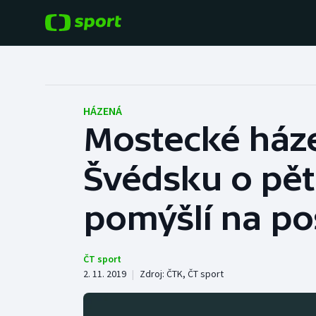
POPULÁRNÍ
DALŠÍ SPORTY
Fotbal
Americký fotbal
HÁZENÁ
Mostecké ház
Hokej
Baseball a softbal
Švédsku o pět
Tenis
Basketbal
Atletika
pomýšlí na po
Biatlon
Cyklistika
Boby a skeleton
ČT sport
2. 11. 2019
|
Zdroj:
ČTK
,
ČT sport
Box