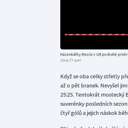
Házenkářky Mostu v LM podruhé prohr
Zdroj:
ČT sport
Když se oba celky střetly 
až o pět branek. Nevyšel jim
25:25. Tentokrát mostecký 
suverénky posledních sezon 
čtyř gólů a jejich náskok bě