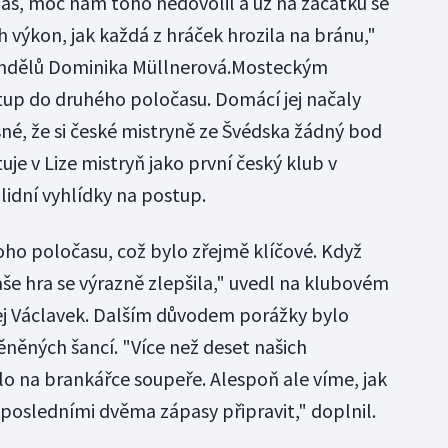
as, moc nám toho nedovolil a už na začátku se
ch výkon, jak každá z hráček hrozila na bránu,"
andělů Dominika Müllnerová.Mosteckým
tup do druhého poločasu. Domácí jej načaly
sné, že si české mistryně ze Švédska žádný bod
uje v Lize mistryň jako první český klub v
olidní vyhlídky na postup.
ho poločasu, což bylo zřejmě klíčové. Když
še hra se výrazně zlepšila," uvedl na klubovém
ej Václavek. Dalším důvodem porážky bylo
ěných šancí. "Více než deset našich
lo na brankářce soupeře. Alespoň ale víme, jak
 posledními dvěma zápasy připravit," doplnil.