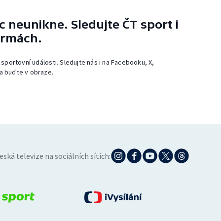
 neunikne. Sledujte ČT sport i
ormách.
 sportovní události. Sledujte nás i na Facebooku, X,
a buďte v obraze.
eská televize na sociálních sítích: