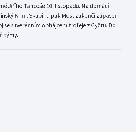
yně Jiřího Tancoše 10. listopadu. Na domácí
lovinský Krim. Skupinu pak Most zakončí zápasem
j se suverénním obhájcem trofeje z Györu. Do
ři týmy.