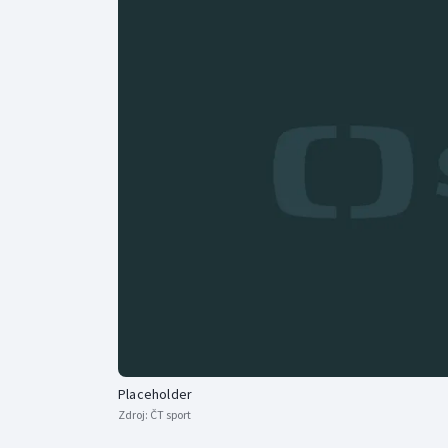
Curling
Dostihy
Florbal
Futsal
Golf
Gymnastika
Placeholder
Zdroj:
ČT sport