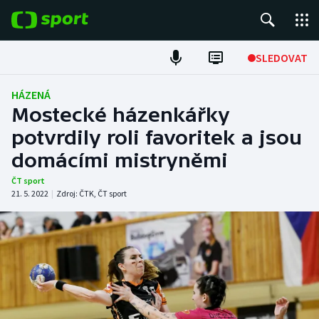
POPULÁRNÍ
SLEDOVAT
Fotbal
HÁZENÁ
Mostecké házenkářky
Hokej
potvrdily roli favoritek a jsou
domácími mistryněmi
Tenis
ČT sport
Atletika
21. 5. 2022
|
Zdroj:
ČTK
,
ČT sport
Cyklistika
DALŠÍ SPORTY
Americký fotbal
NEPŘEHLÉDNĚTE