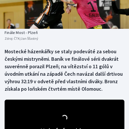
Baseball a softbal
Soutěže
Basketbal
Historické návraty
Biatlon
Aplikace ČT sport
Finále Most - Plzeň
Zdroj:
ČTK/Jan Šťastný
Boby a skeleton
AZ kvíz
Mostecké házenkářky se staly podeváté za sebou
českými mistryněmi. Baník ve finálové sérii dvakrát
Box
suverénně porazil Plzeň; na vítězství o 11 gólů v
Curling
úvodním utkání na západě Čech navázal další drtivou
výhrou 32:19 v odvetě před vlastními diváky. Bronz
Dostihy
získala po loňském čtvrtém místě Olomouc.
Florbal
Futsal
Golf