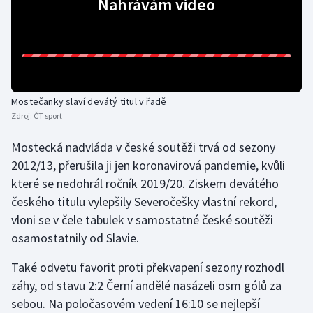
Nahrávám video
Gymnastika
Házená
Jezdectví
Mostečanky slaví devátý titul v řadě
Zdroj:
ČT sport
Judo
Mostecká nadvláda v české soutěži trvá od sezony
2012/13, přerušila ji jen koronavirová pandemie, kvůli
Krasobruslení
které se nedohrál ročník 2019/20. Ziskem devátého
Lezení
českého titulu vylepšily Severočešky vlastní rekord,
vloni se v čele tabulek v samostatné české soutěži
Lyže a snowboard
osamostatnily od Slavie.
Také odvetu favorit proti překvapení sezony rozhodl
Moderní pětiboj
záhy, od stavu 2:2 Černí andělé nasázeli osm gólů za
Motorsport
sebou. Na poločasovém vedení 16:10 se nejlepší