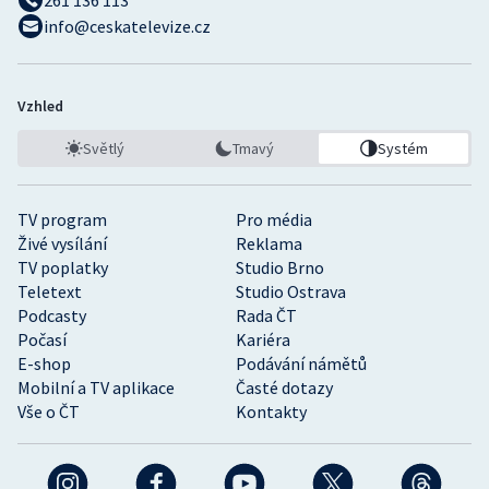
261 136 113
info@ceskatelevize.cz
Vzhled
Světlý
Tmavý
Systém
TV program
Pro média
Živé vysílání
Reklama
TV poplatky
Studio Brno
Teletext
Studio Ostrava
Podcasty
Rada ČT
Počasí
Kariéra
E-shop
Podávání námětů
Mobilní a TV aplikace
Časté dotazy
Vše o ČT
Kontakty