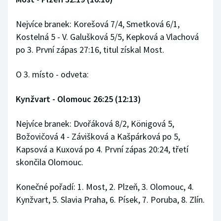
Stolní tenis
Nejvíce branek: Korešová 7/4, Smetková 6/1,
Triatlon
Kostelná 5 - V. Galušková 5/5, Kepková a Vlachová
po 3. První zápas 27:16, titul získal Most.
Veslování
O 3. místo - odveta:
Vodní slalom
Kynžvart - Olomouc 26:25 (12:13)
Volejbal
Nejvíce branek: Dvořáková 8/2, Königová 5,
Ostatní
Božovičová 4 - Závišková a Kašpárková po 5,
Kapsová a Kuxová po 4. První zápas 20:24, třetí
skončila Olomouc.
Konečné pořadí: 1. Most, 2. Plzeň, 3. Olomouc, 4.
Kynžvart, 5. Slavia Praha, 6. Písek, 7. Poruba, 8. Zlín.