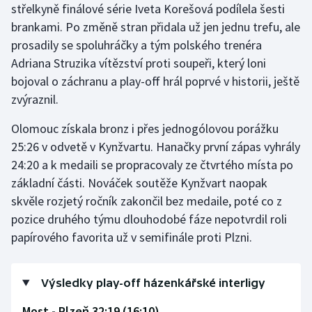
střelkyně finálové série Iveta Korešová podílela šesti
Olympijské hry
brankami. Po změně stran přidala už jen jednu trefu, ale
prosadily se spoluhráčky a tým polského trenéra
Parasport
Adriana Struzika vítězství proti soupeři, který loni
bojoval o záchranu a play-off hrál poprvé v historii, ještě
Plavání
zvýraznil.
Plážový volejbal
Olomouc získala bronz i přes jednogólovou porážku
25:26 v odvetě v Kynžvartu. Hanačky první zápas vyhrály
Ragby
24:20 a k medaili se propracovaly ze čtvrtého místa po
základní části. Nováček soutěže Kynžvart naopak
Rychlobruslení
skvěle rozjetý ročník zakončil bez medaile, poté co z
pozice druhého týmu dlouhodobé fáze nepotvrdil roli
Rychlostní kanoistika
papírového favorita už v semifinále proti Plzni.
Short track
Výsledky play-off házenkářské interligy
Sportovní střelba
Most - Plzeň 32:19 (16:10)