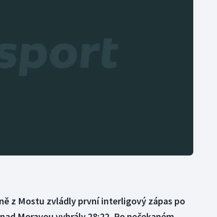
Moderní pětiboj
Triatlon
Motorsport
Veslování
Olympijské hry
Vodní slalom
Parasport
Volejbal
Plavání
Ostatní
Plážový volejbal
ě z Mostu zvládly první interligový zápas po
í nad Moravou vyhrály 28:22. Po nečekaném