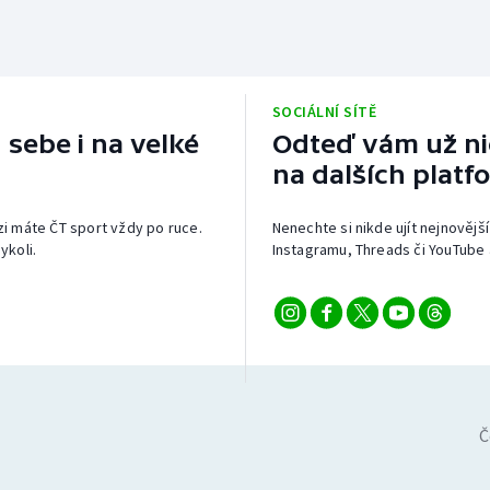
SOCIÁLNÍ SÍTĚ
 sebe i na velké
Odteď vám už nic
na dalších platf
izi máte ČT sport vždy po ruce.
Nenechte si nikde ujít nejnovější
ykoli.
Instagramu, Threads či YouTube 
Č