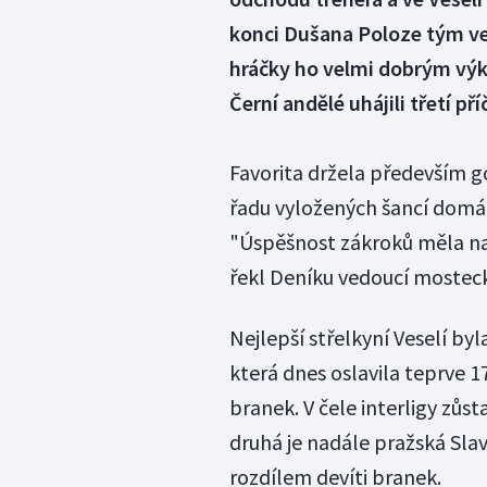
konci Dušana Poloze tým vedl
hráčky ho velmi dobrým vý
Černí andělé uhájili třetí př
Favorita držela především 
řadu vyložených šancí domácíc
"Úspěšnost zákroků měla nad
řekl Deníku vedoucí moste
Nejlepší střelkyní Veselí b
která dnes oslavila teprve 1
branek. V čele interligy zůst
druhá je nadále pražská Slav
rozdílem devíti branek.