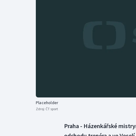
Curling
Dostihy
Florbal
Futsal
Golf
Gymnastika
Placeholder
Zdroj:
ČT sport
Praha - Házenkářské mistryn
odchodu trenéra a ve Vesel