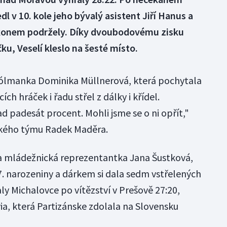
 v 10. kole jeho bývalý asistent Jiří Hanus a
konem podržely. Díky dvoubodovému zisku
íčku, Veselí kleslo na šesté místo.
gólmanka Dominika Müllnerová, která pochytala
h hráček i řadu střel z dálky i křídel.
 padesát procent. Mohli jsme se o ni opřít,"
ckého týmu Radek Maděra.
yla mládežnická reprezentantka Jana Šustková,
7. narozeniny a dárkem si dala sedm vstřelených
aly Michalovce po vítězství v Prešově 27:20,
ia, která Partizánske zdolala na Slovensku