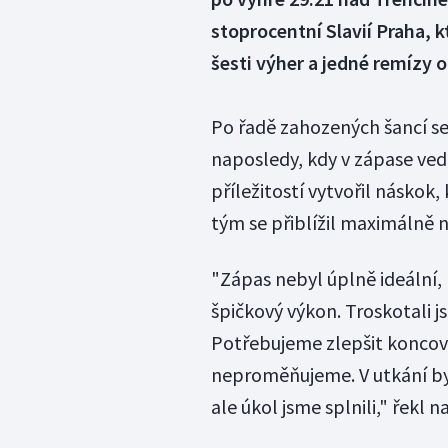
stoprocentní Slavií Praha, 
šesti výher a jedné remízy o
Po řadě zahozených šancí se 
naposledy, kdy v zápase ved
příležitostí vytvořil náskok
tým se přiblížil maximálně n
"Zápas nebyl úplně ideální
špičkový výkon. Troskotali j
Potřebujeme zlepšit koncov
neproměňujeme. V utkání byl
ale úkol jsme splnili," řekl