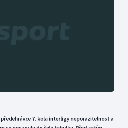
Moderní pětiboj
Triatlon
Motorsport
Veslování
Olympijské hry
Vodní slalom
Parasport
Volejbal
Plavání
Ostatní
Plážový volejbal
předehrávce 7. kola interligy neporazitelnost a
m se posunuly do čela tabulky. Před zatím