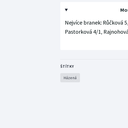
Mos
Nejvíce branek: Růčková 5,
Pastorková 4/1, Rajnohová
ŠTÍTKY
Házená