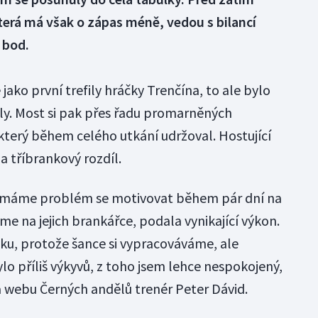
která má však o zápas méně, vedou s bilancí
 bod.
jako první trefily hráčky Trenčína, to ale bylo
ly. Most si pak přes řadu promarněných
, který během celého utkání udržoval. Hostující
a tříbrankový rozdíl.
, máme problém se motivovat během pár dní na
sme na jejich brankářce, podala vynikající výkon.
ku, protože šance si vypracováváme, ale
o příliš výkyvů, z toho jsem lehce nespokojený,
 na webu Černých andělů trenér Peter Dávid.