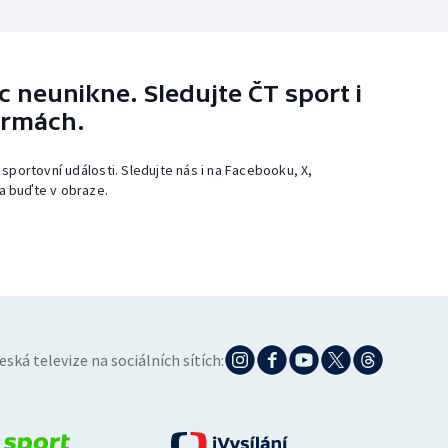
 neunikne. Sledujte ČT sport i
ormách.
 sportovní události. Sledujte nás i na Facebooku, X,
a buďte v obraze.
eská televize na sociálních sítích: