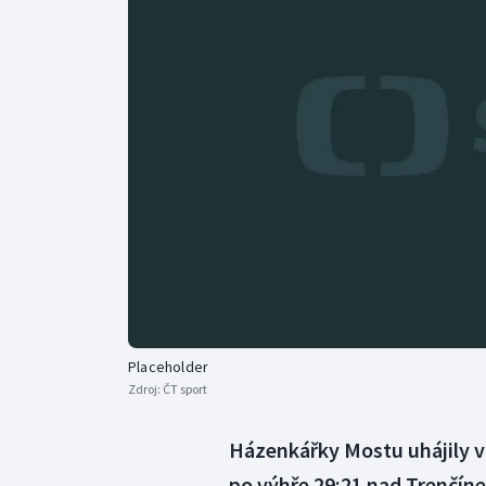
Curling
Dostihy
Florbal
Futsal
Golf
Gymnastika
Placeholder
Zdroj:
ČT sport
Házenkářky Mostu uhájily v 
po výhře 29:21 nad Trenčíne