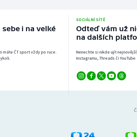
SOCIÁLNÍ SÍTĚ
 sebe i na velké
Odteď vám už nic
na dalších platf
izi máte ČT sport vždy po ruce.
Nenechte si nikde ujít nejnovější
ykoli.
Instagramu, Threads či YouTube 
Č