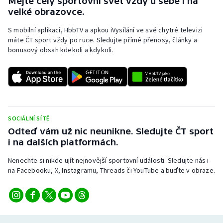
Mějte celý sportovní svět vždy u sebe i na
Stolní tenis
velké obrazovce.
S mobilní aplikací, HbbTV a apkou iVysílání ve své chytré televizi
Triatlon
máte ČT sport vždy po ruce. Sledujte přímé přenosy, články a
bonusový obsah kdekoli a kdykoli.
Veslování
Vodní slalom
Volejbal
SOCIÁLNÍ SÍTĚ
Ostatní
Odteď vám už nic neunikne. Sledujte ČT sport
i na dalších platformách.
Nenechte si nikde ujít nejnovější sportovní události. Sledujte nás i
na Facebooku, X, Instagramu, Threads či YouTube a buďte v obraze.