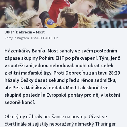
Baseball a softbal
Soutěže
Basketbal
Historické návraty
Biatlon
Aplikace ČT sport
Utkání Debrecín – Most
Zdroj:
Instagram - DVSC SCHAEFFLER
Boby a skeleton
AZ kvíz
Házenkářky Baníku Most sahaly ve svém posledním
zápase skupiny Poháru EHF po překvapení. Tým, jenž
Box
v soutěži ani jednou nebodoval, mohl obrat celek
Curling
z elitní maďarské ligy. Proti Debrecínu za stavu 28:29
házely Češky deset sekund před sirénou sedmičku,
Dostihy
ale Petra Maňáková nedala. Most tak skončil ve
skupině poslední a Evropské poháry pro něj v letošní
Florbal
sezoně končí.
Futsal
Oba týmy už hrály bez šance na postup. Účast ve
čtvrtfinále si zajistily neporažený německý Thüringer
Golf