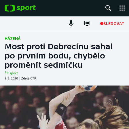
POPULÁRNÍ
SLEDOVAT
Fotbal
HÁZENÁ
Most proti Debrecínu sahal
Hokej
po prvním bodu, chybělo
proměnit sedmičku
Tenis
ČT sport
Atletika
9. 2. 2020
|
Zdroj:
ČTK
Cyklistika
DALŠÍ SPORTY
Americký fotbal
NEPŘEHLÉDNĚTE