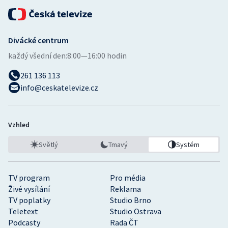
Divácké centrum
každý všední den:
8:00—16:00 hodin
261 136 113
info@ceskatelevize.cz
Vzhled
Světlý
Tmavý
Systém
TV program
Pro média
Živé vysílání
Reklama
TV poplatky
Studio Brno
Teletext
Studio Ostrava
Podcasty
Rada ČT