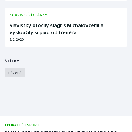
Olympijské hry
SOUVISEJÍCÍ ČLÁNKY
Parasport
Slávistky otočily šlágr s Michalovcemi a
vysloužily si pivo od trenéra
Plavání
8. 2. 2020
Plážový volejbal
ŠTÍTKY
Ragby
Házená
Rychlobruslení
Rychlostní kanoistika
Short track
Sportovní střelba
APLIKACE ČT SPORT