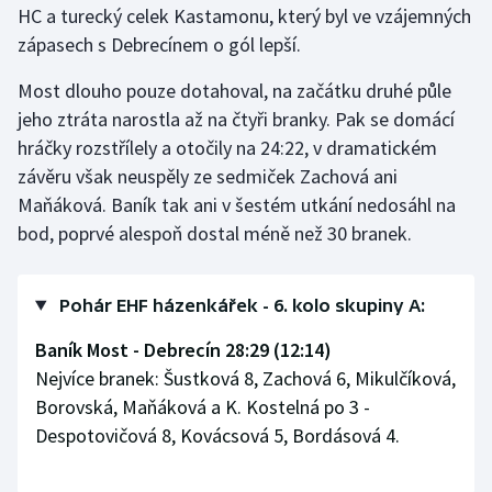
HC a turecký celek Kastamonu, který byl ve vzájemných
zápasech s Debrecínem o gól lepší.
Gymnastika
Most dlouho pouze dotahoval, na začátku druhé půle
Házená
jeho ztráta narostla až na čtyři branky. Pak se domácí
hráčky rozstřílely a otočily na 24:22, v dramatickém
Jezdectví
závěru však neuspěly ze sedmiček Zachová ani
Maňáková. Baník tak ani v šestém utkání nedosáhl na
Judo
bod, poprvé alespoň dostal méně než 30 branek.
Krasobruslení
Pohár EHF házenkářek - 6. kolo skupiny A:
Lezení
Baník Most - Debrecín 28:29 (12:14)
Lyže a snowboard
Nejvíce branek: Šustková 8, Zachová 6, Mikulčíková,
Borovská, Maňáková a K. Kostelná po 3 -
Moderní pětiboj
Despotovičová 8, Kovácsová 5, Bordásová 4.
Motorsport