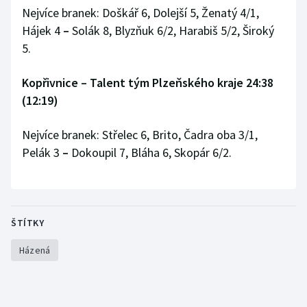
Stolní tenis
Nejvíce branek: Doškář 6, Dolejší 5, Ženatý 4/1,
Hájek 4
–
Solák 8, Blyzňuk 6/2, Harabiš 5/2, Široký
Triatlon
5.
Veslování
Kopřivnice – Talent tým Plzeňského kraje 24:38
(12:19)
Vodní slalom
Nejvíce branek: Střelec 6, Brito, Čadra oba 3/1,
Volejbal
Pelák 3
–
Dokoupil 7, Bláha 6, Skopár 6/2.
Ostatní
ŠTÍTKY
Házená