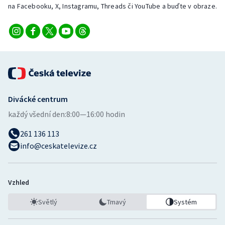
na Facebooku, X, Instagramu, Threads či YouTube a buďte v obraze.
Divácké centrum
každý všední den:
8:00—16:00 hodin
261 136 113
info@ceskatelevize.cz
Vzhled
Světlý
Tmavý
Systém