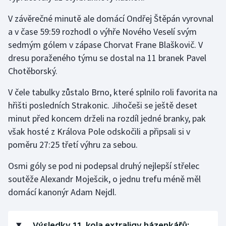
V závěrečné minutě ale domácí Ondřej Štěpán vyrovnal
Gymnastika
a v čase 59:59 rozhodl o výhře Nového Veselí svým
sedmým gólem v zápase Chorvat Frane Blaškovič. V
Házená
dresu poraženého týmu se dostal na 11 branek Pavel
Chotěborský.
Jezdectví
V čele tabulky zůstalo Brno, které splnilo roli favorita na
Judo
hřišti posledních Strakonic. Jihočeši se ještě deset
minut před koncem drželi na rozdíl jedné branky, pak
Krasobruslení
však hosté z Králova Pole odskočili a připsali si v
poměru 27:25 třetí výhru za sebou.
Lezení
Osmi góly se pod ni podepsal druhý nejlepší střelec
Lyže a snowboard
soutěže Alexandr Moješcik, o jednu trefu méně měl
domácí kanonýr Adam Nejdl.
Moderní pětiboj
Motorsport
Výsledky 11. kola extraligy házenkářů: