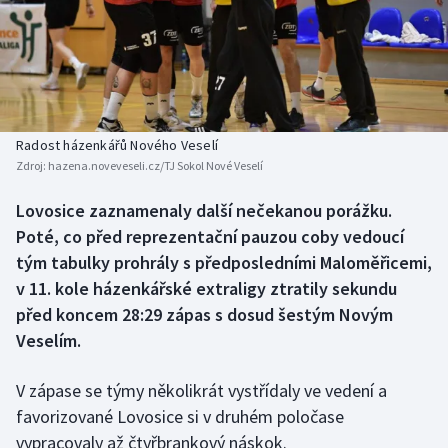
Baseball a softbal
Soutěže
Basketbal
Historické návraty
Biatlon
Aplikace ČT sport
Radost házenkářů Nového Veselí
Boby a skeleton
AZ kvíz
Zdroj:
hazena.noveveseli.cz/TJ Sokol Nové Veselí
Box
Lovosice zaznamenaly další nečekanou porážku.
Poté, co před reprezentační pauzou coby vedoucí
Curling
tým tabulky prohrály s předposledními Maloměřicemi,
v 11. kole házenkářské extraligy ztratily sekundu
Dostihy
před koncem 28:29 zápas s dosud šestým Novým
Veselím.
Florbal
V zápase se týmy několikrát vystřídaly ve vedení a
Futsal
favorizované Lovosice si v druhém poločase
vypracovaly až čtyřbrankový náskok.
Golf