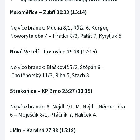
Olympijské hry
Maloměřice – Zubří 30:33 (15:14)
Parasport
Nejvíce branek: Mucha 8/1, Růža 6, Korger,
Noworyta oba 4 – Hrstka 8/3, Palát 7, Kyryljuk 5.
Plavání
Nové Veselí – Lovosice 29:28 (17:15)
Plážový volejbal
Nejvíce branek: Blaškovič 7/2, Štěpán 6 –
Ragby
Chotěborský 11/3, Říha 5, Stach 3.
Rychlobruslení
Strakonice – KP Brno 25:27 (13:15)
Rychlostní kanoistika
Nejvíce branek: A. Nejdl 7/1, M. Nejdl , Němec oba
6 – Moješčik 8/1, Ptáčník 7, Halíček 4.
Short track
Sportovní střelba
Jičín – Karviná 27:38 (15:18)