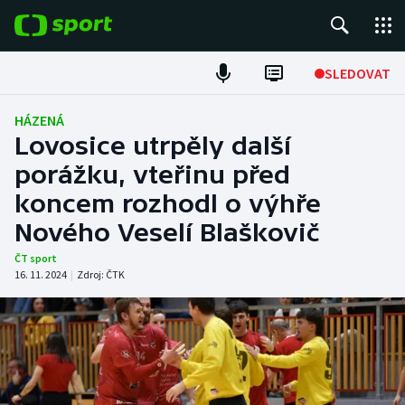
POPULÁRNÍ
SLEDOVAT
Fotbal
HÁZENÁ
Lovosice utrpěly další
Hokej
porážku, vteřinu před
koncem rozhodl o výhře
Tenis
Nového Veselí Blaškovič
Atletika
ČT sport
16. 11. 2024
|
Zdroj:
ČTK
Cyklistika
DALŠÍ SPORTY
Americký fotbal
NEPŘEHLÉDNĚTE