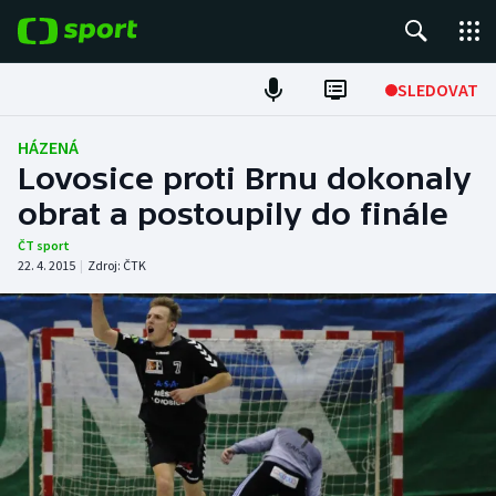
POPULÁRNÍ
SLEDOVAT
Fotbal
HÁZENÁ
Lovosice proti Brnu dokonaly
Hokej
obrat a postoupily do finále
Tenis
ČT sport
22. 4. 2015
|
Zdroj:
ČTK
Atletika
Cyklistika
DALŠÍ SPORTY
Americký fotbal
NEPŘEHLÉDNĚTE