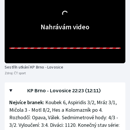
Olympijské hry
Parasport
Nahrávám video
Plavání
Plážový volejbal
Ragby
Sestřih utkání KP Brno - Lovosice
Zdroj:
ČT sport
Rychlobruslení
KP Brno - Lovosice 22:23 (12:11)
Rychlostní kanoistika
Nejvíce branek:
Koubek 6, Aspiridis 3/2, Mráz 3/1,
Short track
Mičola 3 - Motl 8/2, Hes a Kolomazník po 4.
Rozhodčí: Opava, Válek. Sedmimetrové hody: 4/3 -
Sportovní střelba
3/2. Vyloučení: 3:4. Diváci: 1120. Konečný stav série: