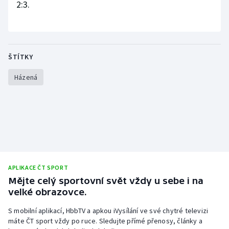
2:3.
Stolní tenis
Triatlon
Veslování
ŠTÍTKY
Házená
Vodní slalom
Volejbal
Ostatní
APLIKACE ČT SPORT
Mějte celý sportovní svět vždy u sebe i na
velké obrazovce.
S mobilní aplikací, HbbTV a apkou iVysílání ve své chytré televizi
máte ČT sport vždy po ruce. Sledujte přímé přenosy, články a