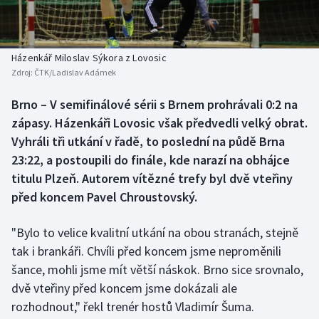
Baseball a softbal
Soutěže
Basketbal
Historické návraty
Házenkář Miloslav Sýkora z Lovosic
Zdroj:
ČTK/Ladislav Adámek
Biatlon
Aplikace ČT sport
Brno – V semifinálové sérii s Brnem prohrávali 0:2 na
Boby a skeleton
AZ kvíz
zápasy. Házenkáři Lovosic však předvedli velký obrat.
Vyhráli tři utkání v řadě, to poslední na půdě Brna
Box
23:22, a postoupili do finále, kde narazí na obhájce
titulu Plzeň. Autorem vítězné trefy byl dvě vteřiny
Curling
před koncem Pavel Chroustovský.
Dostihy
"Bylo to velice kvalitní utkání na obou stranách, stejně
Florbal
tak i brankáři. Chvíli před koncem jsme neproměnili
šance, mohli jsme mít větší náskok. Brno sice srovnalo,
Futsal
dvě vteřiny před koncem jsme dokázali ale
rozhodnout," řekl trenér hostů Vladimír Šuma.
Golf