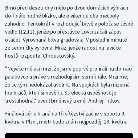
Brno před deseti dny mělo po dvou domácích výhrách
Gymnastika
do finále hodně blízko, ale o víkendu oba mečboly
zahodilo. Tentokrát v rozhodující bitvě v poločase těsně
Házená
vedlo (12:11), jenže po přestávce Lovci začali zápas
otáčet. Vyrovnaná bitva gradovala: V poslední minutě
Jezdectví
ze sedmičky vyrovnal Mráz, jenže radost na lavičce
hostů rozpoutal Chroustovský.
Judo
"Nejvíce mě asi mrzí, že jsme poprvé prohráli na domácí
Krasobruslení
palubovce a právě v rozhodujícím semifinále. Mrzí mě,
že se tým nedokázal uvolnit. Na spojkách byla mizerná
Lezení
hra hráčů, kteří si nevěřili. Střelecká úspěšnost je
trestuhodná," uvedl brněnský trenér Andrej Titkov.
Lyže a snowboard
Finálová série hraná na tři vítězství začne v sobotu 9.
Moderní pětiboj
května v Plzni, mistr bude znám nejpozději 23. května.
Motorsport