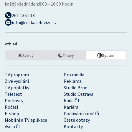
každý všední den:
8:00—16:00 hodin
261 136 113
info@ceskatelevize.cz
Vzhled
Světlý
Tmavý
Systém
TV program
Pro média
Živé vysílání
Reklama
TV poplatky
Studio Brno
Teletext
Studio Ostrava
Podcasty
Rada ČT
Počasí
Kariéra
E-shop
Podávání námětů
Mobilní a TV aplikace
Časté dotazy
Vše o ČT
Kontakty