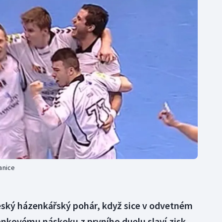
Moderní pětiboj
Triatlon
Motorsport
Veslování
Olympijské hry
Vodní slalom
Parasport
Volejbal
Plavání
Ostatní
Plážový volejbal
anice
Český házenkářský pohár, když sice v odvetném
rankovému náskoku z prvního duelu slaví zisk