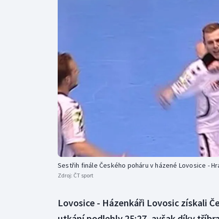
Curling
Dostihy
Florbal
Futsal
Golf
Gymnastika
Sestřih finále Českého poháru v házené Lovosice - Hr
Zdroj:
ČT sport
Lovosice - Házenkáři Lovosic získali 
utkání podlehly 25:27, avšak díky tříb