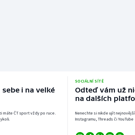
SOCIÁLNÍ SÍTĚ
 sebe i na velké
Odteď vám už nic
na dalších platf
izi máte ČT sport vždy po ruce.
Nenechte si nikde ujít nejnovější
ykoli.
Instagramu, Threads či YouTube 