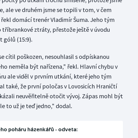
e, ale ve druhém jsme se topili v tom, v čem
 řekl domácí trenér Vladimír Šuma. Jeho tým
tříbrankové ztráty, přestože ještě v úvodu
 gólů (15:9).
e cítil poškozen, nesouhlasil s odpískanou
ho neměla být nařízena," řekl. Hlavní chybu v
u ale viděl v prvním utkání, které jeho tým
al také, že první poločas v Lovosicích Hraničtí
kázali neuvěřitelně otočit vývoj. Zápas mohl být
e to už je teď jedno," dodal.
ého poháru házenkářů - odveta: