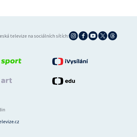
eská televize na sociálních sítích:
din
levize.cz