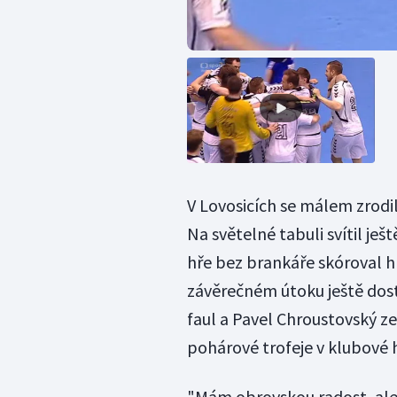
V Lovosicích se málem zrodi
Na světelné tabuli svítil je
hře bez brankáře skóroval h
závěrečném útoku ještě dost
faul a Pavel Chroustovský z
pohárové trofeje v klubové hi
"Mám obrovskou radost, ale