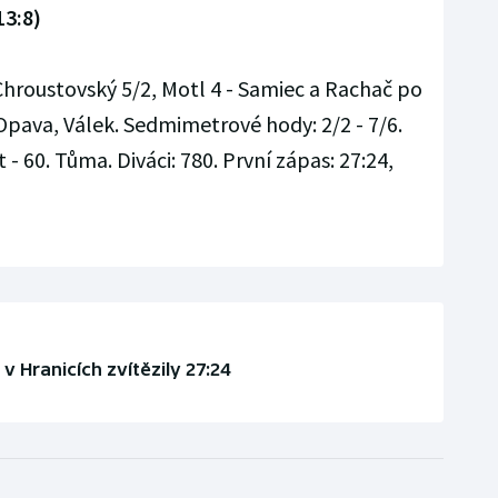
13:8)
Chroustovský 5/2, Motl 4 - Samiec a Rachač po
 Opava, Válek. Sedmimetrové hody: 2/2 - 7/6.
t - 60. Tůma. Diváci: 780. První zápas: 27:24,
 v Hranicích zvítězily 27:24