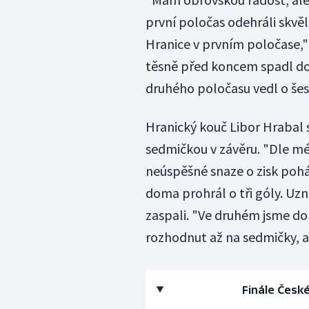
první poločas odehráli skvěl
Hranice v prvním poločase,"
těsně před koncem spadl do 
druhého poločasu vedl o šest
Hranický kouč Libor Hrabal s
sedmičkou v závěru. "Dle mé
neúspěšné snaze o zisk pohár
doma prohrál o tři góly. Uzn
zaspali. "Ve druhém jsme do
rozhodnut až na sedmičky, al
Finále Česk