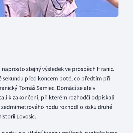
l naprosto stejný výsledek ve prospěch Hranic.
ště sekundu před koncem poté, co předtím při
ranický Tomáš Samiec. Domácí se ale v
ali k zakončení, při kterém rozhodčí odpískali
e sedmimetrového hodu rozhodl o zisku druhé
storii Lovosic.
 pocity po utkání trochu smíšené, protože jsme