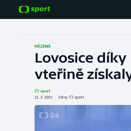
POPULÁRNÍ
DALŠÍ SPORTY
Fotbal
Americký fotbal
HÁZENÁ
Lovosice díky
Hokej
Baseball a softbal
vteřině získa
Tenis
Basketbal
Atletika
Biatlon
ČT sport
21. 3. 2015
|
Zdroj:
ČT sport
Cyklistika
Boby a skeleton
Box