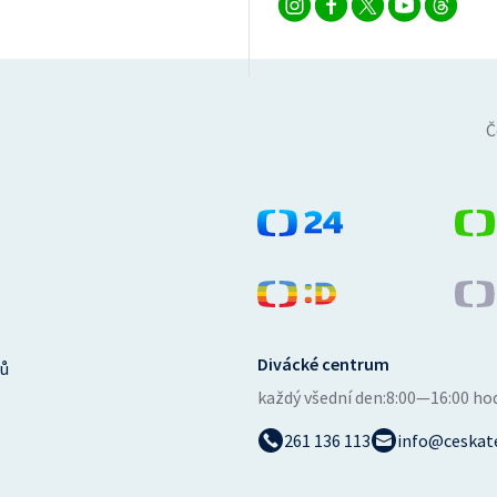
Č
Divácké centrum
ů
každý všední den:
8:00—16:00 ho
261 136 113
info@ceskate