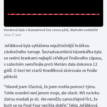
Gymnastika
Házená
Vondrová byla v Diamantové lize znovu pátá, Warholm nedoběhl
Jezdectví
Zdroj:
ČT sport
Jeřábková byla vyhlášena nejužitečnější hráčkou
Judo
závěrečného turnaje. Šestadvacetiletá házenkářka byla
Krasobruslení
se sedmi brankami nejlepší střelkyní finálového zápasu,
v sobotním semifinále proti Metám dala dokonce 12
Lezení
gólů. O šest let starší Knedlíková skórovala ve finále
pětkrát.
Lyže a snowboard
"Hlavně jsem šťastná, že jsem mohla pomoct týmu.
Moderní pětiboj
Tohle ocenění není jenom moje, ale všech. Mít na krku
zlatou medaili je víc. Ale nemůžu samozřejmě říct, že
Motorsport
bych se na Final Four necítila dobře," řekla Jeřábková