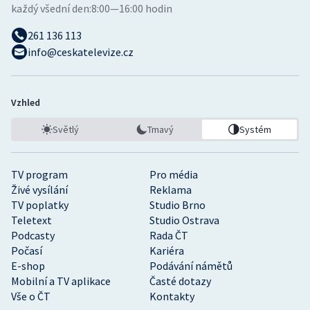
každý všední den:
8:00—16:00 hodin
261 136 113
info@ceskatelevize.cz
Vzhled
Světlý
Tmavý
Systém
TV program
Pro média
Živé vysílání
Reklama
TV poplatky
Studio Brno
Teletext
Studio Ostrava
Podcasty
Rada ČT
Počasí
Kariéra
E-shop
Podávání námětů
Mobilní a TV aplikace
Časté dotazy
Vše o ČT
Kontakty