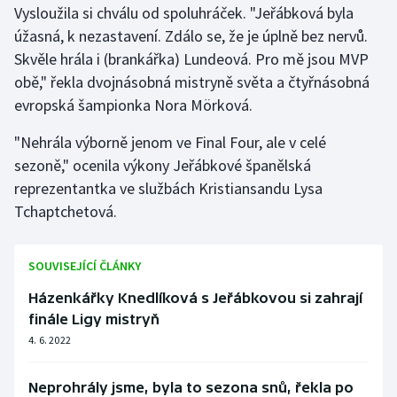
Vysloužila si chválu od spoluhráček. "Jeřábková byla
Stolní tenis
úžasná, k nezastavení. Zdálo se, že je úplně bez nervů.
Triatlon
Skvěle hrála i (brankářka) Lundeová. Pro mě jsou MVP
obě," řekla dvojnásobná mistryně světa a čtyřnásobná
Veslování
evropská šampionka Nora Mörková.
Vodní slalom
"Nehrála výborně jenom ve Final Four, ale v celé
sezoně," ocenila výkony Jeřábkové španělská
Volejbal
reprezentantka ve službách Kristiansandu Lysa
Tchaptchetová.
Ostatní
SOUVISEJÍCÍ ČLÁNKY
Házenkářky Knedlíková s Jeřábkovou si zahrají
finále Ligy mistryň
4. 6. 2022
Neprohrály jsme, byla to sezona snů, řekla po