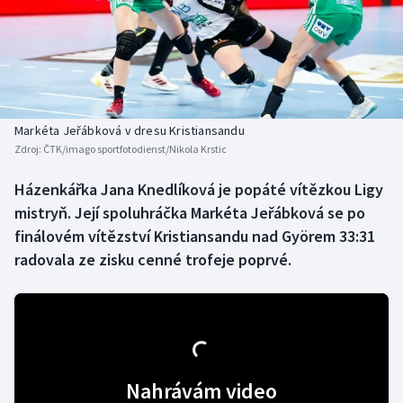
Baseball a softbal
Soutěže
Basketbal
Historické návraty
Biatlon
Aplikace ČT sport
Markéta Jeřábková v dresu Kristiansandu
Boby a skeleton
AZ kvíz
Zdroj:
ČTK/imago sportfotodienst/Nikola Krstic
Box
Házenkářka Jana Knedlíková je popáté vítězkou Ligy
mistryň. Její spoluhráčka Markéta Jeřábková se po
Curling
finálovém vítězství Kristiansandu nad Györem 33:31
radovala ze zisku cenné trofeje poprvé.
Dostihy
Florbal
Futsal
Nahrávám video
Golf