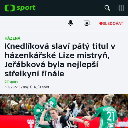
POPULÁRNÍ
SLEDOVAT
Fotbal
HÁZENÁ
Knedlíková slaví pátý titul v
Hokej
házenkářské Lize mistryň,
Jeřábková byla nejlepší
Tenis
střelkyní finále
Atletika
ČT sport
5. 6. 2022
|
Zdroj:
ČTK
,
ČT sport
Cyklistika
DALŠÍ SPORTY
Americký fotbal
NEPŘEHLÉDNĚTE