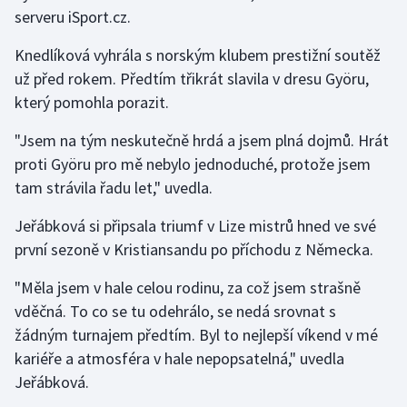
serveru iSport.cz.
Olympijské hry
Knedlíková vyhrála s norským klubem prestižní soutěž
Parasport
už před rokem. Předtím třikrát slavila v dresu Györu,
který pomohla porazit.
Plavání
"Jsem na tým neskutečně hrdá a jsem plná dojmů. Hrát
Plážový volejbal
proti Györu pro mě nebylo jednoduché, protože jsem
tam strávila řadu let," uvedla.
Ragby
Jeřábková si připsala triumf v Lize mistrů hned ve své
Rychlobruslení
první sezoně v Kristiansandu po příchodu z Německa.
"Měla jsem v hale celou rodinu, za což jsem strašně
Rychlostní kanoistika
vděčná. To co se tu odehrálo, se nedá srovnat s
Short track
žádným turnajem předtím. Byl to nejlepší víkend v mé
kariéře a atmosféra v hale nepopsatelná," uvedla
Sportovní střelba
Jeřábková.