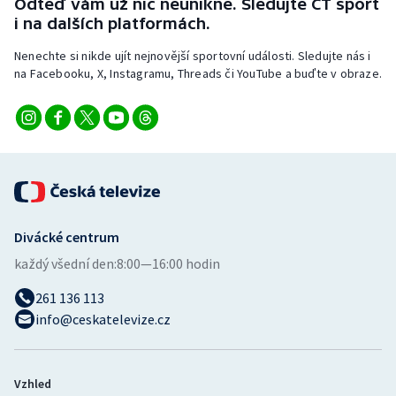
Odteď vám už nic neunikne. Sledujte ČT sport
i na dalších platformách.
Nenechte si nikde ujít nejnovější sportovní události. Sledujte nás i
na Facebooku, X, Instagramu, Threads či YouTube a buďte v obraze.
Divácké centrum
každý všední den:
8:00—16:00 hodin
261 136 113
info@ceskatelevize.cz
Vzhled