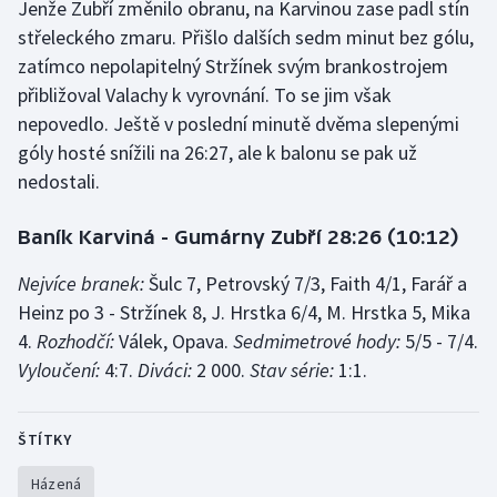
Jenže Zubří změnilo obranu, na Karvinou zase padl stín
Stolní tenis
střeleckého zmaru. Přišlo dalších sedm minut bez gólu,
zatímco nepolapitelný Stržínek svým brankostrojem
Triatlon
přibližoval Valachy k vyrovnání. To se jim však
Veslování
nepovedlo. Ještě v poslední minutě dvěma slepenými
góly hosté snížili na 26:27, ale k balonu se pak už
Vodní slalom
nedostali.
Volejbal
Baník Karviná - Gumárny Zubří 28:26 (10:12)
Ostatní
Nejvíce branek:
Šulc 7, Petrovský 7/3, Faith 4/1, Farář a
Heinz po 3 - Stržínek 8, J. Hrstka 6/4, M. Hrstka 5, Mika
4.
Rozhodčí:
Válek, Opava.
Sedmimetrové hody:
5/5 - 7/4.
Vyloučení:
4:7.
Diváci:
2 000.
Stav série:
1:1.
ŠTÍTKY
Házená