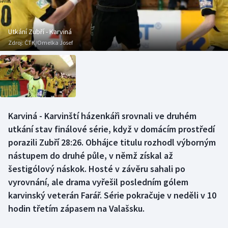
Baseball a softbal
Soutěže
Basketbal
Historické návraty
Utkání Zubří - Karviná
Zdroj:
ČTK/Omelka Josef
Biatlon
Aplikace ČT sport
Boby a skeleton
AZ kvíz
Box
Karviná - Karvinští házenkáři srovnali ve druhém
utkání stav finálové série, když v domácím prostředí
Curling
porazili Zubří 28:26. Obhájce titulu rozhodl výborným
Dostihy
nástupem do druhé půle, v němž získal až
šestigólový náskok. Hosté v závěru sahali po
Florbal
vyrovnání, ale drama vyřešil posledním gólem
karvinský veterán Farář. Série pokračuje v neděli v 10
Futsal
hodin třetím zápasem na Valašsku.
Golf