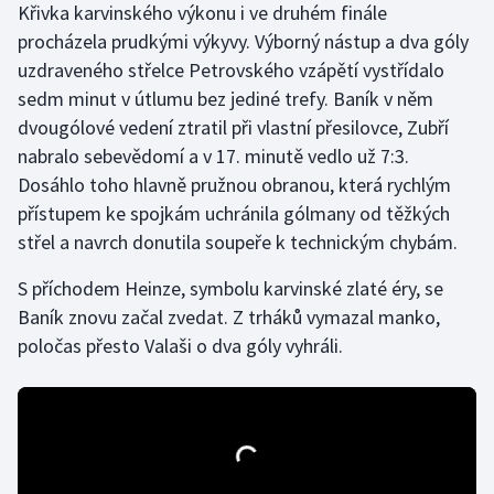
Křivka karvinského výkonu i ve druhém finále
procházela prudkými výkyvy. Výborný nástup a dva góly
Gymnastika
uzdraveného střelce Petrovského vzápětí vystřídalo
sedm minut v útlumu bez jediné trefy. Baník v něm
Házená
dvougólové vedení ztratil při vlastní přesilovce, Zubří
nabralo sebevědomí a v 17. minutě vedlo už 7:3.
Jezdectví
Dosáhlo toho hlavně pružnou obranou, která rychlým
Judo
přístupem ke spojkám uchránila gólmany od těžkých
střel a navrch donutila soupeře k technickým chybám.
Krasobruslení
S příchodem Heinze, symbolu karvinské zlaté éry, se
Lezení
Baník znovu začal zvedat. Z trháků vymazal manko,
poločas přesto Valaši o dva góly vyhráli.
Lyže a snowboard
Moderní pětiboj
Motorsport