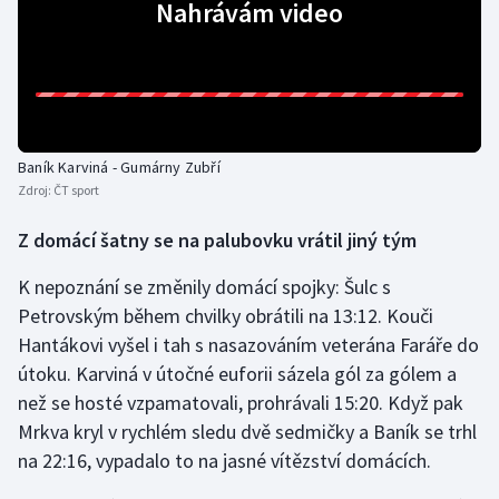
Nahrávám video
Olympijské hry
Parasport
Plavání
Baník Karviná - Gumárny Zubří
Zdroj:
ČT sport
Plážový volejbal
Z domácí šatny se na palubovku vrátil jiný tým
Ragby
K nepoznání se změnily domácí spojky: Šulc s
Rychlobruslení
Petrovským během chvilky obrátili na 13:12. Kouči
Hantákovi vyšel i tah s nasazováním veterána Faráře do
Rychlostní kanoistika
útoku. Karviná v útočné euforii sázela gól za gólem a
než se hosté vzpamatovali, prohrávali 15:20. Když pak
Short track
Mrkva kryl v rychlém sledu dvě sedmičky a Baník se trhl
na 22:16, vypadalo to na jasné vítězství domácích.
Sportovní střelba