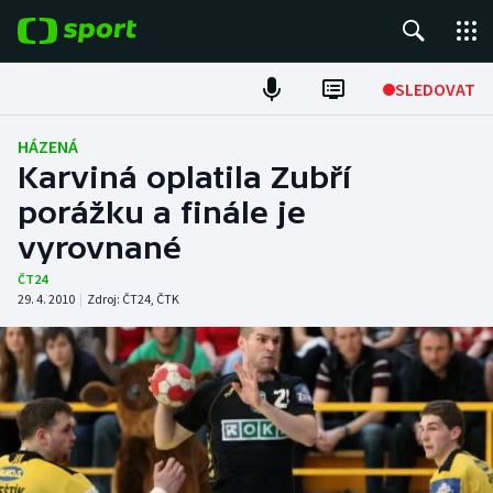
POPULÁRNÍ
SLEDOVAT
Fotbal
HÁZENÁ
Karviná oplatila Zubří
Hokej
porážku a finále je
vyrovnané
Tenis
ČT24
Atletika
29. 4. 2010
|
Zdroj:
ČT24
,
ČTK
Cyklistika
DALŠÍ SPORTY
Americký fotbal
NEPŘEHLÉDNĚTE