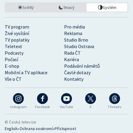
Světlý
Tmavý
Systém
TV program
Pro média
Živé vysílání
Reklama
TV poplatky
Studio Brno
Teletext
Studio Ostrava
Podcasty
Rada ČT
Počasí
Kariéra
E-shop
Podávání námětů
Mobilní a TV aplikace
Časté dotazy
Vše o ČT
Kontakty
Instagram
Facebook
YouTube
X
Threads
© Česká televize
•
•
English
Ochrana soukromí
Přístupnost