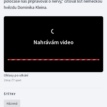
poločase nás připravoval o nervy," citoval list německou
hvězdu Dominika Kleina.
Olympijské hry
Parasport
Plavání
Nahrávám video
Plážový volejbal
Ragby
Rychlobruslení
Ohlasy po utkání
Rychlostní kanoistika
Zdroj:
ČT sport
Short track
ŠTÍTKY
Sportovní střelba
Házená