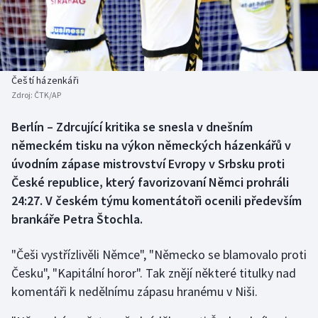
Baseball a softbal
Soutěže
Basketbal
Historické návraty
Biatlon
Aplikace ČT sport
Čeští házenkáři
Zdroj:
ČTK/AP
Boby a skeleton
AZ kvíz
Berlín – Zdrcující kritika se snesla v dnešním
německém tisku na výkon německých házenkářů v
Box
úvodním zápase mistrovství Evropy v Srbsku proti
Curling
České republice, který favorizovaní Němci prohráli
24:27. V českém týmu komentátoři ocenili především
Dostihy
brankáře Petra Štochla.
Florbal
"Češi vystřízlivěli Němce", "Německo se blamovalo proti
Česku", "Kapitální horor". Tak znějí některé titulky nad
Futsal
komentáři k nedělnímu zápasu hranému v Niši.
Golf