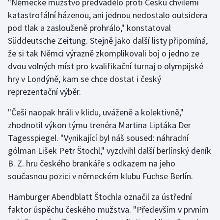
"Německé mužstvo předvádělo proti Česku chvílemi
katastrofální házenou, ani jednou nedostalo outsidera
Gymnastika
pod tlak a zaslouženě prohrálo," konstatoval
Süddeutsche Zeitung. Stejně jako další listy připomíná,
Házená
že si tak Němci výrazně zkomplikovali boj o jedno ze
dvou volných míst pro kvalifikační turnaj o olympijské
Jezdectví
hry v Londýně, kam se chce dostat i český
reprezentační výběr.
Judo
"Češi naopak hráli v klidu, uváženě a kolektivně,"
Krasobruslení
zhodnotil výkon týmu trenéra Martina Liptáka Der
Tagesspiegel. "Vynikající byl náš soused: náhradní
Lezení
gólman Lišek Petr Štochl," vyzdvihl další berlínský deník
B. Z. hru českého brankáře s odkazem na jeho
Lyže a snowboard
současnou pozici v německém klubu Füchse Berlín.
Moderní pětiboj
Hamburger Abendblatt Štochla označil za ústřední
faktor úspěchu českého mužstva. "Především v prvním
Motorsport