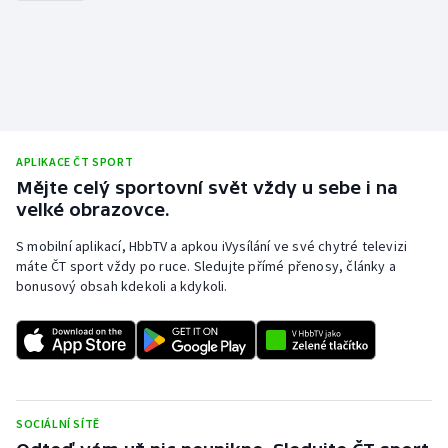
Stolní tenis
Triatlon
Veslování
Vodní slalom
APLIKACE ČT SPORT
Mějte celý sportovní svět vždy u sebe i na
Volejbal
velké obrazovce.
S mobilní aplikací, HbbTV a apkou iVysílání ve své chytré televizi
Ostatní
máte ČT sport vždy po ruce. Sledujte přímé přenosy, články a
bonusový obsah kdekoli a kdykoli.
SOCIÁLNÍ SÍTĚ