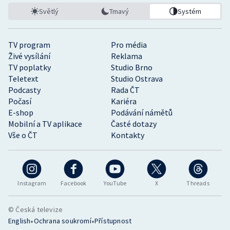
Světlý
Tmavý
Systém
TV program
Pro média
Živé vysílání
Reklama
TV poplatky
Studio Brno
Teletext
Studio Ostrava
Podcasty
Rada ČT
Počasí
Kariéra
E-shop
Podávání námětů
Mobilní a TV aplikace
Časté dotazy
Vše o ČT
Kontakty
Instagram
Facebook
YouTube
X
Threads
© Česká televize
•
•
English
Ochrana soukromí
Přístupnost