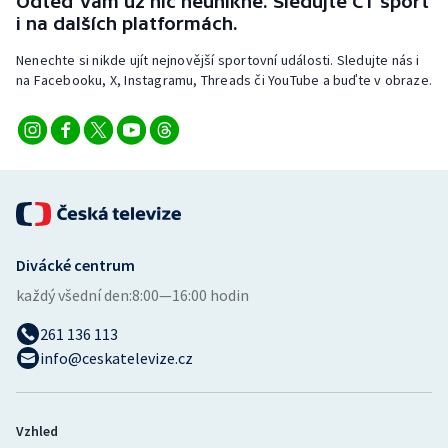
Odteď vám už nic neunikne. Sledujte ČT sport
i na dalších platformách.
Nenechte si nikde ujít nejnovější sportovní události. Sledujte nás i
na Facebooku, X, Instagramu, Threads či YouTube a buďte v obraze.
Divácké centrum
každý všední den:
8:00—16:00 hodin
261 136 113
info@ceskatelevize.cz
Vzhled