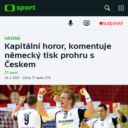
POPULÁRNÍ
SLEDOVAT
Fotbal
HÁZENÁ
Kapitální horor, komentuje
Hokej
německý tisk prohru s
Českem
Tenis
ČT sport
Atletika
16. 1. 2012
|
Zdroj:
ČT sport
,
ČTK
Cyklistika
DALŠÍ SPORTY
Americký fotbal
NEPŘEHLÉDNĚTE