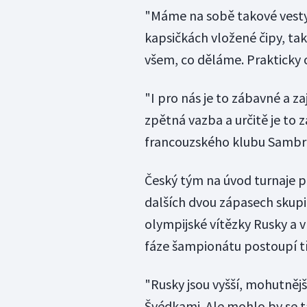
"Máme na sobě takové vest
kapsičkách vložené čipy, ta
všem, co děláme. Prakticky 
"I pro nás je to zábavné a z
zpětná vazba a určitě je to 
francouzského klubu Sambr
Český tým na úvod turnaje p
dalších dvou zápasech skupin
olympijské vítězky Rusky a v
fáze šampionátu postoupí tři
"Rusky jsou vyšší, mohutnějš
Švédkami. Ale mohlo by se t