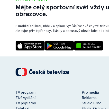
APLIKACE ČT SPORT
Mějte celý sportovní svět vždy u
obrazovce.
S mobilní aplikací, HbbTV a apkou iVysílání ve své chytré telev
Sledujte přímé přenosy, články a bonusový obsah kdekoli a kd
TV program
Pro média
Živé vysílání
Reklama
TV poplatky
Studio Brno
Teletext
Studio Ostrava