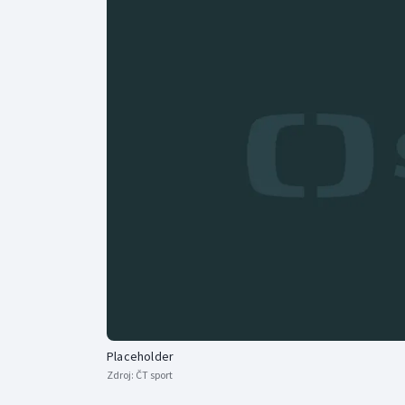
Curling
Dostihy
Florbal
Futsal
Golf
Gymnastika
Placeholder
Zdroj:
ČT sport