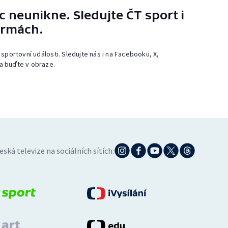
 neunikne. Sledujte ČT sport i
ormách.
 sportovní události. Sledujte nás i na Facebooku, X,
a buďte v obraze.
eská televize na sociálních sítích: