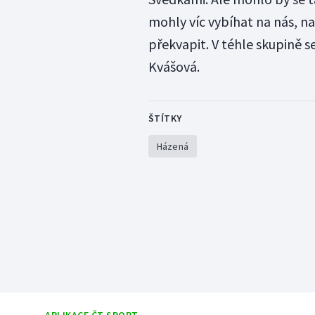
mohly víc vybíhat na nás, n
překvapit. V téhle skupině 
Kvášová.
ŠTÍTKY
Házená