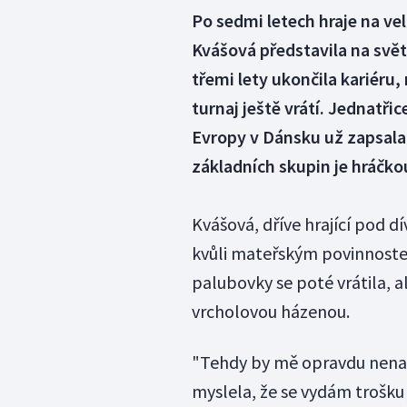
Po sedmi letech hraje na ve
Kvášová představila na svě
třemi lety ukončila kariéru,
turnaj ještě vrátí. Jednatřic
Evropy v Dánsku už zapsala
základních skupin je hráčk
Kvášová, dříve hrající pod d
kvůli mateřským povinnostem 
palubovky se poté vrátila, 
vrcholovou házenou.
"Tehdy by mě opravdu nenap
myslela, že se vydám trošku 