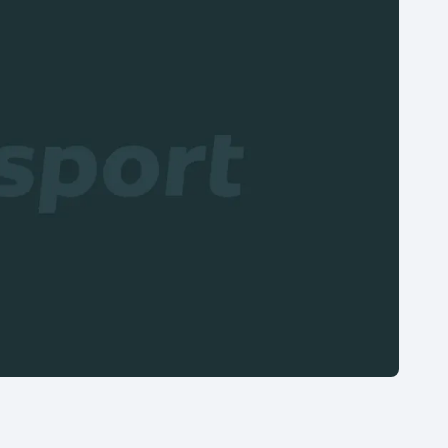
Moderní pětiboj
Triatlon
Motorsport
Veslování
Olympijské hry
Vodní slalom
Parasport
Volejbal
Plavání
Ostatní
Plážový volejbal