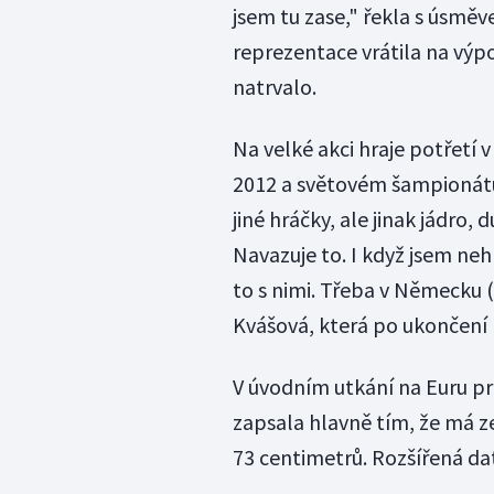
jsem tu zase," řekla s úsmě
reprezentace vrátila na výp
natrvalo.
Na velké akci hraje potřetí v
2012 a světovém šampionátu o
jiné hráčky, ale jinak jádro,
Navazuje to. I když jsem neh
to s nimi. Třeba v Německu (
Kvášová, která po ukončení 
V úvodním utkání na Euru pro
zapsala hlavně tím, že má ze
73 centimetrů. Rozšířená da