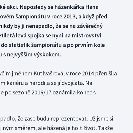
lké akci. Naposledy se házenkářka Hana
tovém šampionátu v roce 2013, a když před
 nikdy by ji nenapadlo, že se na závěrečný
etiletá levá spojka se nyní na mistrovství
 do statistik šampionátu a po prvním kole
ou s nejvyšším výskokem.
ívčím jménem Kutlvašrová, v roce 2014 přerušila
kariéru a narodila se jí dvojčata. Na
ale po sezoně 2016/17 oznámila konec s
adlo, že zase budu reprezentovat. Už jsme si
jiným směrem, ale házená je holt život. Takže