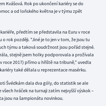
vem Kvášová. Rok po ukončení kariéry se do
omoc a od loňského května je v týmu zpět
 kariéře, předtím se představila na Euru v roce
 rok později. "Jiné je to jen v tom, že jsou tu
 duch týmu a taková soudržnost jsou pořád stejné.
rála, stejně jsem holky podporovala a prožívala
v roce 2017) přímo u hřiště na tribuně," uvedla
kariéry také dělala u reprezentace masérku.
ti Švédkám dala dva góly, do statistik se ale
 všech hráček na turnaji zatím nejvyšší výskok –
ta jsou na šampionátu novinkou.