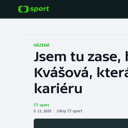
POPULÁRNÍ
DALŠÍ SPORTY
Fotbal
Americký fotbal
HÁZENÁ
Jsem tu zase, 
Hokej
Baseball a softbal
Kvášová, kter
Tenis
Basketbal
Atletika
kariéru
Biatlon
Cyklistika
Boby a skeleton
ČT sport
5. 12. 2020
|
Zdroj:
ČT sport
Box