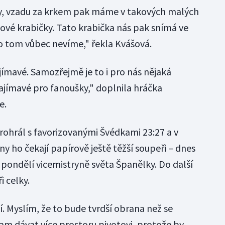
y, vzadu za krkem pak máme v takových malých
kové krabičky. Tato krabička nás pak snímá ve
o tom vůbec nevíme," řekla Kvášová.
ajímavé. Samozřejmě je to i pro nás nějaká
zajímavé pro fanoušky," doplnila hráčka
e.
rohrál s favorizovanými Švédkami 23:27 a v
y ho čekají papírově ještě těžší soupeři – dnes
 pondělí vicemistryně světa Španělky. Do další
 celky.
í. Myslím, že to bude tvrdší obrana než se
am dávat více prostoru pivotovi, protože by