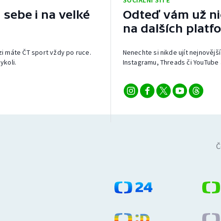
SOCIÁLNÍ SÍTĚ
 sebe i na velké
Odteď vám už nic
na dalších platf
izi máte ČT sport vždy po ruce.
Nenechte si nikde ujít nejnovější
ykoli.
Instagramu, Threads či YouTube 
Č