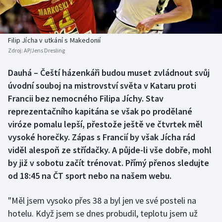
Baseball a softbal
Soutěže
Basketbal
Historické návraty
Filip Jícha v utkání s Makedonií
Zdroj:
AP/Jens Dresling
Biatlon
Aplikace ČT sport
Dauhá – Čeští házenkáři budou muset zvládnout svůj
Boby a skeleton
AZ kvíz
úvodní souboj na mistrovství světa v Kataru proti
Francii bez nemocného Filipa Jíchy. Stav
Box
reprezentačního kapitána se však po prodělané
viróze pomalu lepší, přestože ještě ve čtvrtek měl
Curling
vysoké horečky. Zápas s Francií by však Jícha rád
viděl alespoň ze střídačky. A půjde-li vše dobře, mohl
Dostihy
by již v sobotu začít trénovat. Přímý přenos sledujte
Florbal
od 18:45 na ČT sport nebo na našem webu.
Futsal
"Měl jsem vysoko přes 38 a byl jen ve své posteli na
hotelu. Když jsem se dnes probudil, teplotu jsem už
Golf