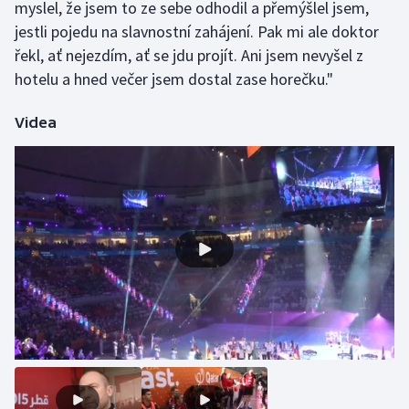
myslel, že jsem to ze sebe odhodil a přemýšlel jsem,
Olympijské hry
jestli pojedu na slavnostní zahájení. Pak mi ale doktor
řekl, ať nejezdím, ať se jdu projít. Ani jsem nevyšel z
Parasport
hotelu a hned večer jsem dostal zase horečku."
Plavání
Videa
Plážový volejbal
Ragby
Rychlobruslení
Rychlostní kanoistika
Short track
Sportovní střelba