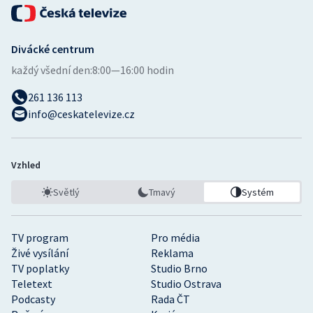
Divácké centrum
každý všední den:
8:00—16:00 hodin
261 136 113
info@ceskatelevize.cz
Vzhled
Světlý
Tmavý
Systém
TV program
Pro média
Živé vysílání
Reklama
TV poplatky
Studio Brno
Teletext
Studio Ostrava
Podcasty
Rada ČT