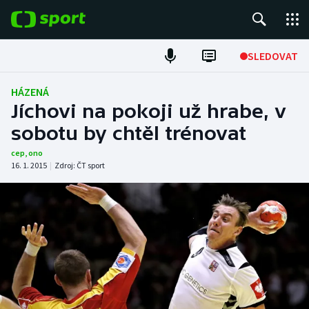
POPULÁRNÍ
SLEDOVAT
Fotbal
HÁZENÁ
Jíchovi na pokoji už hrabe, v
Hokej
sobotu by chtěl trénovat
Tenis
cep
,
ono
16. 1. 2015
|
Zdroj:
ČT sport
Atletika
Cyklistika
DALŠÍ SPORTY
Americký fotbal
NEPŘEHLÉDNĚTE