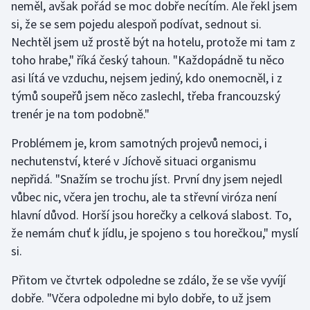
neměl, avšak pořád se moc dobře necítím. Ale řekl jsem
si, že se sem pojedu alespoň podívat, sednout si.
Gymnastika
Nechtěl jsem už prostě být na hotelu, protože mi tam z
toho hrabe," říká český tahoun. "Každopádně tu něco
Házená
asi lítá ve vzduchu, nejsem jediný, kdo onemocněl, i z
týmů soupeřů jsem něco zaslechl, třeba francouzský
Jezdectví
trenér je na tom podobně."
Judo
Problémem je, krom samotných projevů nemoci, i
nechutenství, které v Jíchově situaci organismu
Krasobruslení
nepřidá. "Snažím se trochu jíst. První dny jsem nejedl
vůbec nic, včera jen trochu, ale ta střevní viróza není
Lezení
hlavní důvod. Horší jsou horečky a celková slabost. To,
Lyže a snowboard
že nemám chuť k jídlu, je spojeno s tou horečkou," myslí
si.
Moderní pětiboj
Přitom ve čtvrtek odpoledne se zdálo, že se vše vyvíjí
dobře. "Včera odpoledne mi bylo dobře, to už jsem
Motorsport