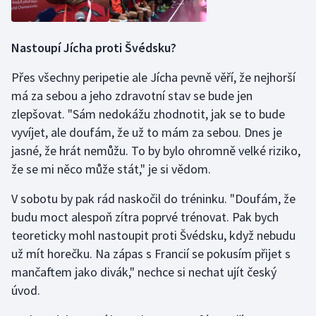
Stolní tenis
Triatlon
Nastoupí Jícha proti Švédsku?
Přes všechny peripetie ale Jícha pevně věří, že nejhorší
Veslování
má za sebou a jeho zdravotní stav se bude jen
Vodní slalom
zlepšovat. "Sám nedokážu zhodnotit, jak se to bude
vyvíjet, ale doufám, že už to mám za sebou. Dnes je
Volejbal
jasné, že hrát nemůžu. To by bylo ohromně velké riziko,
že se mi něco může stát," je si vědom.
Ostatní
V sobotu by pak rád naskočil do tréninku. "Doufám, že
budu moct alespoň zítra poprvé trénovat. Pak bych
teoreticky mohl nastoupit proti Švédsku, když nebudu
už mít horečku. Na zápas s Francií se pokusím přijet s
mančaftem jako divák," nechce si nechat ujít český
úvod.