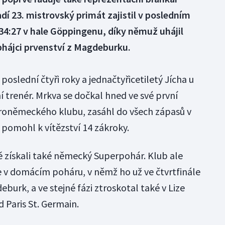
í 23. mistrovský primát zajistil v posledním
34:27 v hale Göppingenu, díky němuž uhájil
hájci prvenství z Magdeburku.
 poslední čtyři roky a jednačtyřicetiletý Jícha u
 trenér. Mrkva se dočkal hned ve své první
roněmeckého klubu, zasáhl do všech zápasů v
pomohl k vítězství 14 zákroky.
 získali také německý Superpohár. Klub ale
e v domácím poháru, v němž ho už ve čtvrtfinále
burk, a ve stejné fázi ztroskotal také v Lize
 Paris St. Germain.