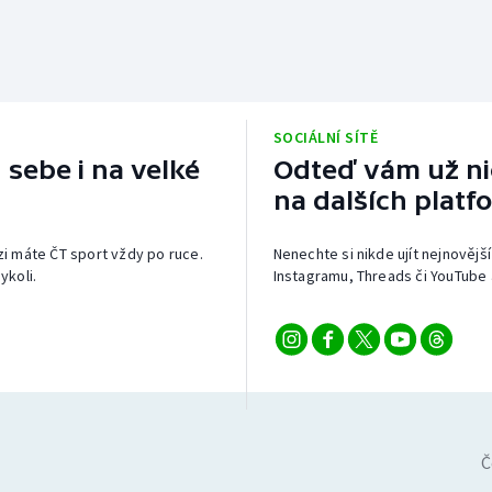
SOCIÁLNÍ SÍTĚ
 sebe i na velké
Odteď vám už nic
na dalších platf
izi máte ČT sport vždy po ruce.
Nenechte si nikde ujít nejnovější
ykoli.
Instagramu, Threads či YouTube 
Č