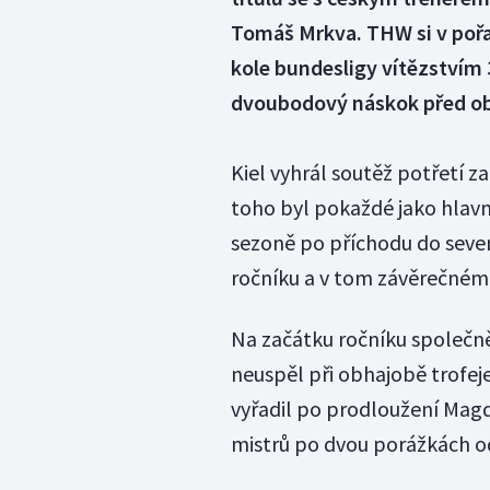
Tomáš Mrkva. THW si v pořad
kole bundesligy vítězstvím 
dvoubodový náskok před ob
Kiel vyhrál soutěž potřetí za
toho byl pokaždé jako hlavní
sezoně po příchodu do seve
ročníku a v tom závěrečném 
Na začátku ročníku společně
neuspěl při obhajobě trofej
vyřadil po prodloužení Magde
mistrů po dvou porážkách od