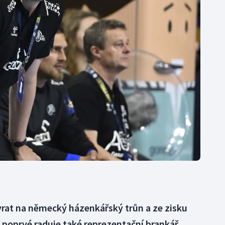
Moderní pětiboj
Triatlon
Motorsport
Veslování
Olympijské hry
Vodní slalom
Parasport
Volejbal
Plavání
Ostatní
Plážový volejbal
ávrat na německý házenkářský trůn a ze zisku
 poprvé raduje také reprezentační brankář