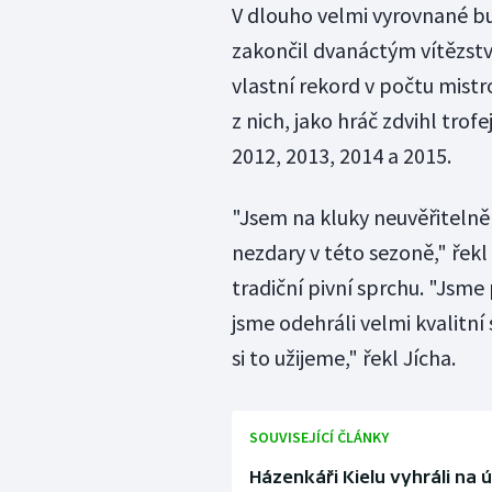
V dlouho velmi vyrovnané bu
zakončil dvanáctým vítězství
vlastní rekord v počtu mistr
z nich, jako hráč zdvihl trof
2012, 2013, 2014 a 2015.
"Jsem na kluky neuvěřitelně 
nezdary v této sezoně," řekl
tradiční pivní sprchu. "Jsme 
jsme odehráli velmi kvalitn
si to užijeme," řekl Jícha.
SOUVISEJÍCÍ ČLÁNKY
Házenkáři Kielu vyhráli na