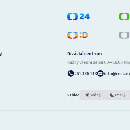
Divácké centrum
ů
každý všední den:
8:00—16:00 ho
261 136 113
info@ceskate
Vzhled
Světlý
Tmavý