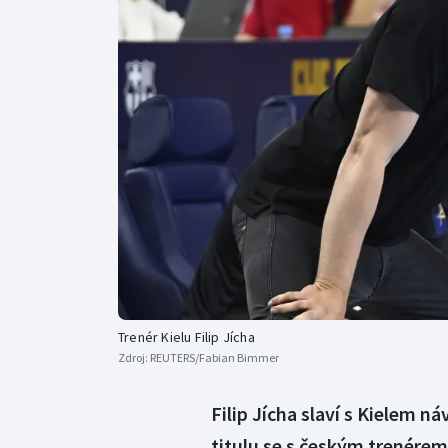
Curling
Dostihy
Florbal
Futsal
Golf
Gymnastika
Trenér Kielu Filip Jícha
Zdroj:
REUTERS/Fabian Bimmer
Filip Jícha slaví s Kielem n
titulu se s českým trenérem