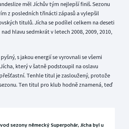
ndeslize měl Jíchův tým nejlepší finiš. Sezonu
m z posledních třinácti zápasů a vylepšil
ovských titulů. Jícha se podílel celkem na deseti
ej nad hlavu sedmkrát v letech 2008, 2009, 2010,
pyšný, s jakou energií se vyrovnali se všemi
 Jícha, který v šatně podstoupil na oslavu
přešťastní. Tenhle titul je zasloužený, protože
í sezonu. Ten titul pro klub hodně znamená, teď
 úvod sezony německý Superpohár, Jícha byl u