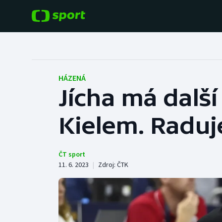
POPULÁRNÍ
DALŠÍ SPORTY
Fotbal
Americký fotbal
HÁZENÁ
Jícha má další
Hokej
Baseball a softbal
Kielem. Raduj
Tenis
Basketbal
Atletika
Biatlon
ČT sport
11. 6. 2023
|
Zdroj:
ČTK
Cyklistika
Boby a skeleton
Box