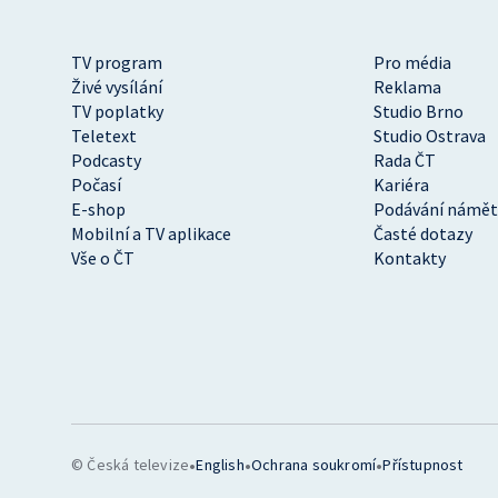
TV program
Pro média
Živé vysílání
Reklama
TV poplatky
Studio Brno
Teletext
Studio Ostrava
Podcasty
Rada ČT
Počasí
Kariéra
E-shop
Podávání námět
Mobilní a TV aplikace
Časté dotazy
Vše o ČT
Kontakty
•
•
•
© Česká televize
English
Ochrana soukromí
Přístupnost