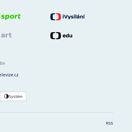
din
levize.cz
Systém
RSS