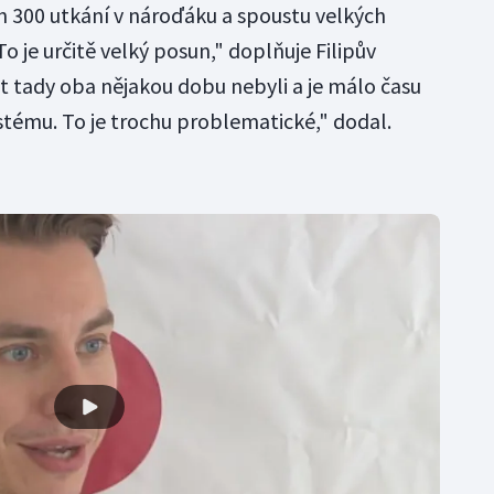
ch 300 utkání v nároďáku a spoustu velkých
o je určitě velký posun," doplňuje Filipův
t tady oba nějakou dobu nebyli a je málo času
stému. To je trochu problematické," dodal.