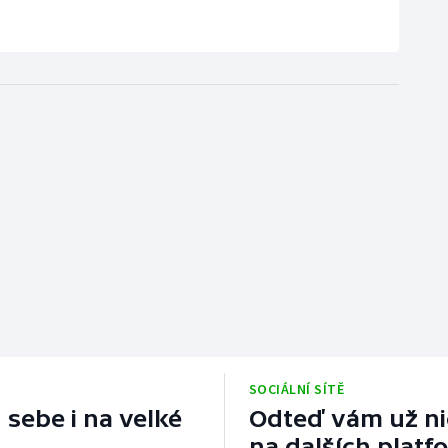
SOCIÁLNÍ SÍTĚ
 sebe i na velké
Odteď vám už nic
na dalších platf