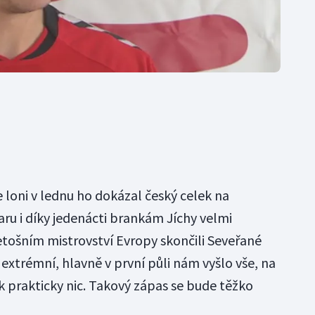
e loni v lednu ho dokázal český celek na
u i díky jedenácti brankám Jíchy velmi
etošním mistrovství Evropy skončili Seveřané
 extrémní, hlavně v první půli nám vyšlo vše, na
k prakticky nic. Takový zápas se bude těžko