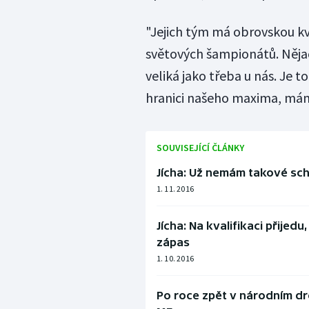
"Jejich tým má obrovskou kv
světových šampionátů. Nějac
veliká jako třeba u nás. Je t
hranici našeho maxima, máme
SOUVISEJÍCÍ ČLÁNKY
Jícha: Už nemám takové sch
1. 11. 2016
Jícha: Na kvalifikaci přije
zápas
1. 10. 2016
Po roce zpět v národním dre