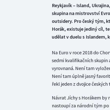
Reykjavík – Island, Ukrajina
skupina na mistrovství Evro
outsidery. Pro český tým, kte
Horák, existuje jediný cíl,
udělat v duelu s Islandem, k
Na Euro v roce 2018 do Chor
sedmi kvalifikačních skupin a
vyrovnaná. Není tam vyložený
Není tam úplně jasný favorit
řekl jeden z dvojice českých 
Návrat Jíchy s Horákem by m
nastoupí za národní tým po r