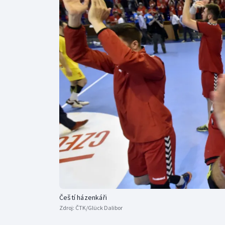
Curling
Dostihy
Florbal
Futsal
Golf
Gymnastika
Čeští házenkáři
Zdroj:
ČTK/Glück Dalibor