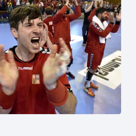
Moderní pětiboj
Triatlon
Motorsport
Veslování
Olympijské hry
Vodní slalom
Parasport
Volejbal
Plavání
Ostatní
Plážový volejbal