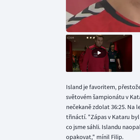
Island je favoritem, přestož
světovém šampionátu v Katar
nečekaně zdolat 36:25. Na l
třináctí. "Zápas v Kataru byl
co jsme sáhli. Islandu naopa
opakovat," mínil Filip.