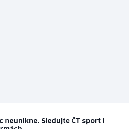
 neunikne. Sledujte ČT sport i
ormách.