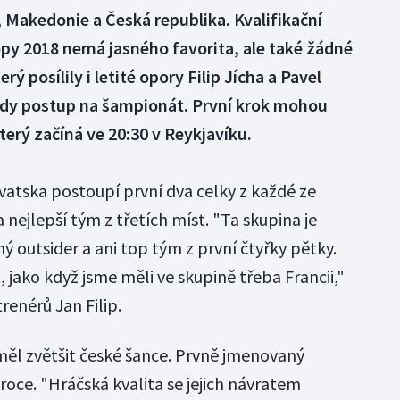
, Makedonie a Česká republika. Kvalifikační
py 2018 nemá jasného favorita, ale také žádné
rý posílily i letité opory Filip Jícha a Pavel
 tedy postup na šampionát. První krok mohou
terý začíná ve 20:30 v Reykjavíku.
vatska postoupí první dva celky z každé ze
 nejlepší tým z třetích míst. "Ta skupina je
 outsider a ani top tým z první čtyřky pětky.
, jako když jsme měli ve skupině třeba Francii,"
trenérů Jan Filip.
ěl zvětšit české šance. Prvně jmenovaný
oce. "Hráčská kvalita se jejich návratem