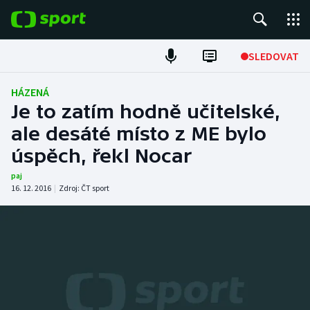
POPULÁRNÍ
SLEDOVAT
Fotbal
HÁZENÁ
Je to zatím hodně učitelské,
Hokej
ale desáté místo z ME bylo
úspěch, řekl Nocar
Tenis
paj
Atletika
16. 12. 2016
|
Zdroj:
ČT sport
Cyklistika
DALŠÍ SPORTY
Americký fotbal
NEPŘEHLÉDNĚTE