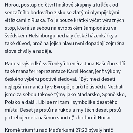
Horou, postup do čtvrtfinálové skupiny a krůček od
senzačního bodového zisku se zlatými olympijskými
Gymnastika
vítězkami z Ruska. To je pouze krátký výčet výrazných
stop, které za sebou na evropském šampionátu ve
Házená
švédském Helsinborgu nechaly české házenkářky a
Jezdectví
také důvod, proč na jejich hlavu nyní dopadají zejména
slova chvály a naděje.
Judo
Radost výsledků svěřenkyň trenéra Jana Bašného sdílí
také manažer reprezentace Karel Nocar, jenž výkony
Krasobruslení
českého výběru poctivě sledoval. "Být mezi deseti
Lezení
nejlepšími mančafty v Evropě je určitě úspěch. Nechali
jsme za sebou takové týmy jako Maďarsko, Španělsko,
Lyže a snowboard
Polsko a další. Líbí se mi tam i symbolika desátého
místa. Deset je prstů na rukou a my těch deset prstů
Moderní pětiboj
potřebujeme k našemu sportu," zhodnotil Nocar.
Motorsport
Kromě triumfu nad Maďarkami 27:22 bývalý hráč