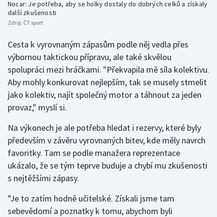
Nocar: Je potřeba, aby se holky dostaly do dobrých celků a získaly
Stolní tenis
další zkušenosti
Zdroj:
ČT sport
Triatlon
Cesta k vyrovnaným zápasům podle něj vedla přes
Veslování
výbornou taktickou přípravu, ale také skvělou
spolupráci mezi hráčkami. "Překvapila mě síla kolektivu.
Vodní slalom
Aby mohly konkurovat nejlepším, tak se musely stmelit
jako kolektiv, najít společný motor a táhnout za jeden
Volejbal
provaz," myslí si.
Ostatní
Na výkonech je ale potřeba hledat i rezervy, které byly
především v závěru vyrovnaných bitev, kde měly navrch
favoritky. Tam se podle manažera reprezentace
ukázalo, že se tým teprve buduje a chybí mu zkušenosti
s nejtěžšími zápasy.
"Je to zatím hodně učitelské. Získali jsme tam
sebevědomí a poznatky k tomu, abychom byli