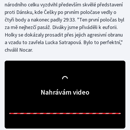
národního celku vyzdvihl především skvělé představení
Olympijské hry
proti Dánsku, kde Češky po prvním poločase vedly o
čtyři body a nakonec padly 29:33. "Ten první poločas byl
Parasport
za mě nejhezčí pasáž. Diváky jsme přiváděli k euforii.
Holky se dokázaly prosadit přes jejich agresivní obranu
Plavání
a vzadu to zavřela Lucka Satrapová. Bylo to perfektní,"
chválil Nocar.
Plážový volejbal
Ragby
Rychlobruslení
Nahrávám video
Rychlostní kanoistika
Short track
Sportovní střelba