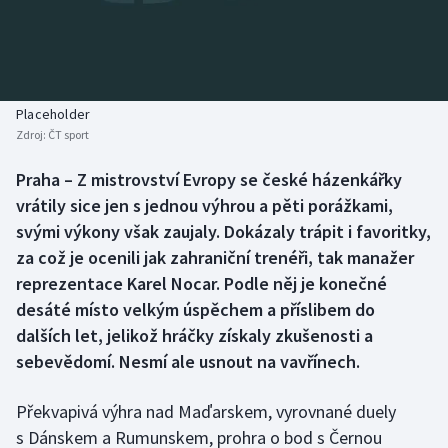
Baseball a softbal
Soutěže
Basketbal
Historické návraty
Biatlon
Aplikace ČT sport
Placeholder
Zdroj:
ČT sport
Boby a skeleton
AZ kvíz
Praha – Z mistrovství Evropy se české házenkářky
vrátily sice jen s jednou výhrou a pěti porážkami,
Box
svými výkony však zaujaly. Dokázaly trápit i favoritky,
Curling
za což je ocenili jak zahraniční trenéři, tak manažer
reprezentace Karel Nocar. Podle něj je konečné
Dostihy
desáté místo velkým úspěchem a příslibem do
dalších let, jelikož hráčky získaly zkušenosti a
Florbal
sebevědomí. Nesmí ale usnout na vavřínech.
Futsal
Překvapivá výhra nad Maďarskem, vyrovnané duely
s Dánskem a Rumunskem, prohra o bod s Černou
Golf