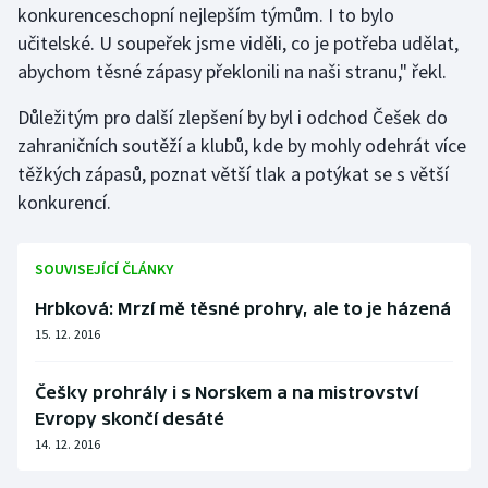
konkurenceschopní nejlepším týmům. I to bylo
učitelské. U soupeřek jsme viděli, co je potřeba udělat,
abychom těsné zápasy překlonili na naši stranu," řekl.
Důležitým pro další zlepšení by byl i odchod Češek do
zahraničních soutěží a klubů, kde by mohly odehrát více
těžkých zápasů, poznat větší tlak a potýkat se s větší
konkurencí.
SOUVISEJÍCÍ ČLÁNKY
Hrbková: Mrzí mě těsné prohry, ale to je házená
15. 12. 2016
Češky prohrály i s Norskem a na mistrovství
Evropy skončí desáté
14. 12. 2016