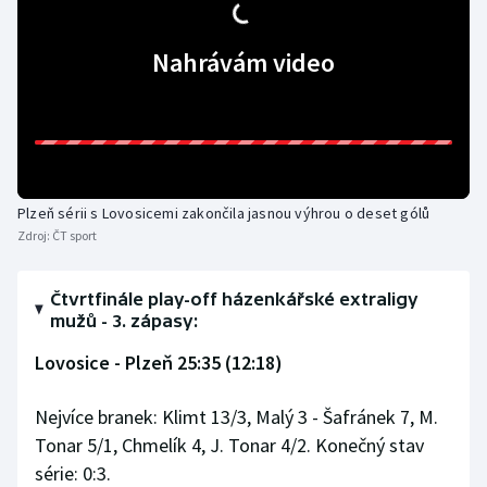
Olympijské hry
Nahrávám video
Parasport
Plavání
Plážový volejbal
Plzeň sérii s Lovosicemi zakončila jasnou výhrou o deset gólů
Zdroj:
ČT sport
Ragby
Rychlobruslení
Čtvrtfinále play-off házenkářské extraligy
mužů - 3. zápasy:
Rychlostní kanoistika
Lovosice - Plzeň 25:35 (12:18)
Short track
Nejvíce branek: Klimt 13/3, Malý 3 - Šafránek 7, M.
Tonar 5/1, Chmelík 4, J. Tonar 4/2. Konečný stav
Sportovní střelba
série: 0:3.