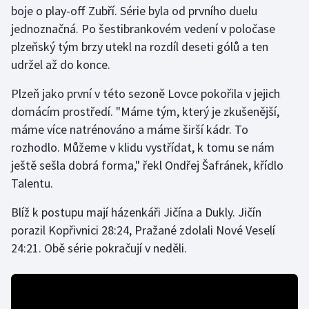
boje o play-off Zubří. Série byla od prvního duelu
jednoznačná. Po šestibrankovém vedení v poločase
Gymnastika
plzeňský tým brzy utekl na rozdíl deseti gólů a ten
udržel až do konce.
Házená
Plzeň jako první v této sezoně Lovce pokořila v jejich
Jezdectví
domácím prostředí. "Máme tým, který je zkušenější,
máme více natrénováno a máme širší kádr. To
Judo
rozhodlo. Můžeme v klidu vystřídat, k tomu se nám
ještě sešla dobrá forma," řekl Ondřej Šafránek, křídlo
Krasobruslení
Talentu.
Lezení
Blíž k postupu mají házenkáři Jičína a Dukly. Jičín
porazil Kopřivnici 28:24, Pražané zdolali Nové Veselí
Lyže a snowboard
24:21. Obě série pokračují v neděli.
Moderní pětiboj
Motorsport