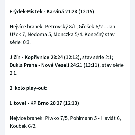
Stolní tenis
Frýdek-Místek - Karviná 21:28 (12:15)
Triatlon
Nejvíce branek: Petrovský 8/1, Gřešek 6/2 - Jan
Veslování
Užek 7, Nedoma 5, Monczka 5/4. Konečný stav
série: 0:3.
Vodní slalom
Jičín - Kopřivnice 28:24 (12:12)
, stav série 2:1;
Volejbal
Dukla Praha - Nové Veselí 24:21 (13:11)
, stav série
2:1.
Ostatní
2. kolo play-out:
Litovel - KP Brno 20:27 (12:13)
Nejvíce branek: Piwko 7/5, Pohlmann 5 - Havlát 6,
Koubek 6/2.