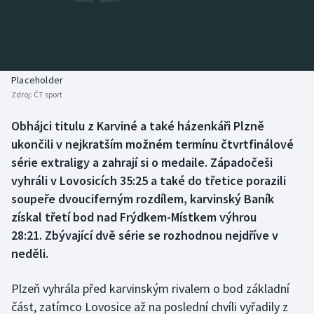
Baseball a softbal
Soutěže
Basketbal
Historické návraty
Biatlon
Aplikace ČT sport
Placeholder
Zdroj:
ČT sport
Boby a skeleton
AZ kvíz
Obhájci titulu z Karviné a také házenkáři Plzně
ukončili v nejkratším možném termínu čtvrtfinálové
Box
série extraligy a zahrají si o medaile. Západočeši
Curling
vyhráli v Lovosicích 35:25 a také do třetice porazili
soupeře dvouciferným rozdílem, karvinský Baník
Dostihy
získal třetí bod nad Frýdkem-Místkem výhrou
28:21. Zbývající dvě série se rozhodnou nejdříve v
Florbal
neděli.
Futsal
Plzeň vyhrála před karvinským rivalem o bod základní
část, zatímco Lovosice až na poslední chvíli vyřadily z
Golf