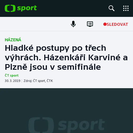
POPULÁRNÍ
SLEDOVAT
Fotbal
HÁZENÁ
Hladké postupy po třech
Hokej
výhrách. Házenkáři Karviné a
Plzně jsou v semifinále
Tenis
ČT sport
Atletika
30. 3. 2019
|
Zdroj:
ČT sport
,
ČTK
Cyklistika
DALŠÍ SPORTY
Americký fotbal
NEPŘEHLÉDNĚTE