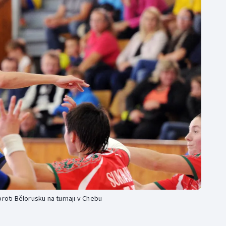
Moderní pětiboj
Triatlon
Motorsport
Veslování
Olympijské hry
Vodní slalom
Parasport
Volejbal
Plavání
Ostatní
Plážový volejbal
roti Bělorusku na turnaji v Chebu