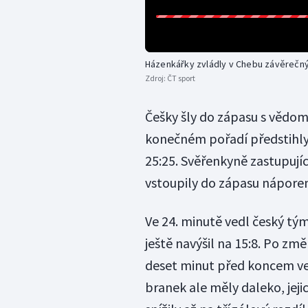
Házenkářky zvládly v Chebu závěrečný
Zdroj:
ČT sport
Češky šly do zápasu s vědom
konečném pořadí předstihly 
25:25. Svěřenkyně zastupují
vstoupily do zápasu náporem 
Ve 24. minutě vedl český tým
ještě navýšil na 15:8. Po z
deset minut před koncem ved
branek ale měly daleko, jeji