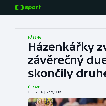
POPULÁRNÍ
DALŠÍ SPORTY
Fotbal
Americký fotbal
HÁZENÁ
Házenkářky zv
Hokej
Baseball a softbal
závěrečný due
Tenis
Basketbal
Atletika
skončily druh
Biatlon
Cyklistika
Boby a skeleton
ČT sport
13. 9. 2014
|
Zdroj:
ČTK
Box