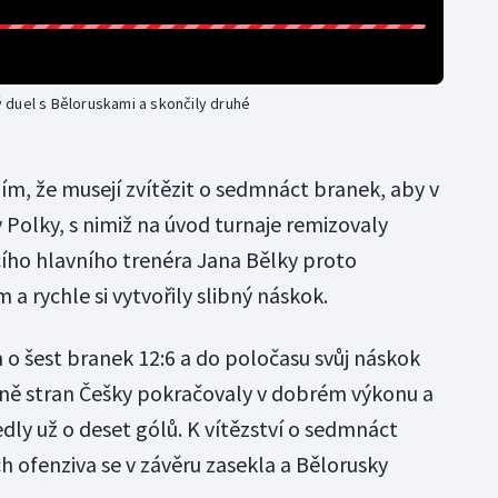
 duel s Běloruskami a skončily druhé
ím, že musejí zvítězit o sedmnáct branek, aby v
Polky, s nimiž na úvod turnaje remizovaly
cího hlavního trenéra Jana Bělky proto
a rychle si vytvořily slibný náskok.
 o šest branek 12:6 a do poločasu svůj náskok
měně stran Češky pokračovaly v dobrém výkonu a
ly už o deset gólů. K vítězství o sedmnáct
ch ofenziva se v závěru zasekla a Bělorusky