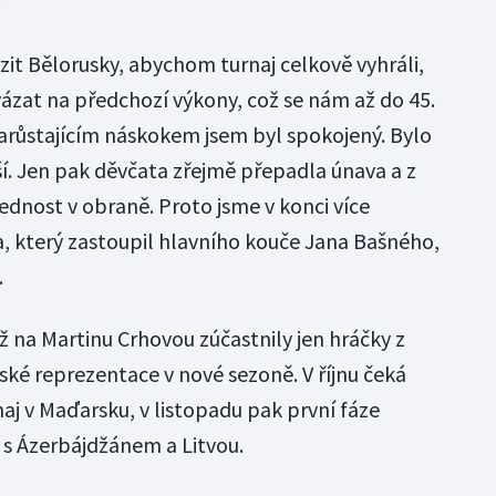
.
zit Bělorusky, abychom turnaj celkově vyhráli,
avázat na předchozí výkony, což se nám až do 45.
 narůstajícím náskokem jsem byl spokojený. Bylo
ší. Jen pak děvčata zřejmě přepadla únava a z
dnost v obraně. Proto jsme v konci více
a, který zastoupil hlavního kouče Jana Bašného,
.
ž na Martinu Crhovou zúčastnily jen hráčky z
nské reprezentace v nové sezoně. V říjnu čeká
aj v Maďarsku, v listopadu pak první fáze
a s Ázerbájdžánem a Litvou.