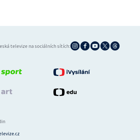
eská televize na sociálních sítích:
din
levize.cz