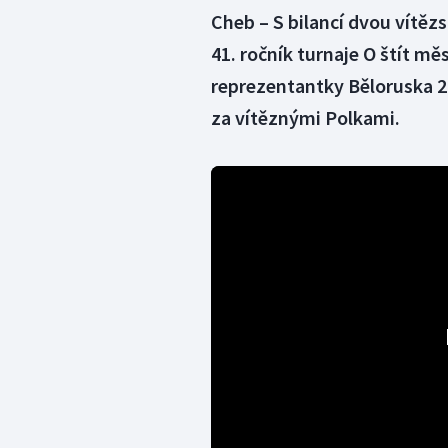
Cheb – S bilancí dvou vítěz
41. ročník turnaje O štít m
reprezentantky Běloruska 2
za vítěznými Polkami.