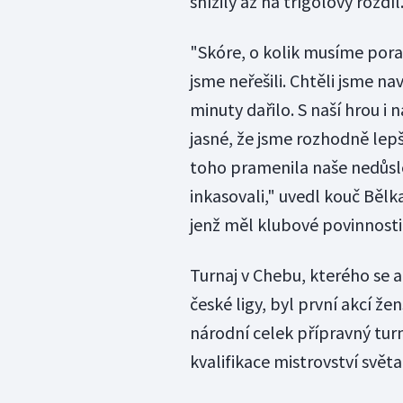
snížily až na třígólový rozdíl
"Skóre, o kolik musíme pora
jsme neřešili. Chtěli jsme n
minuty dařilo. S naší hrou i
jasné, že jsme rozhodně lep
toho pramenila naše nedůsle
inkasovali," uvedl kouč Bělk
jenž měl klubové povinnosti
Turnaj v Chebu, kterého se a
české ligy, byl první akcí že
národní celek přípravný turn
kvalifikace mistrovství svět