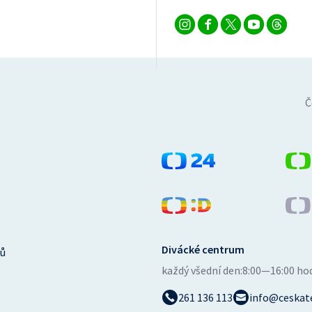
Č
Divácké centrum
ů
každý všední den:
8:00—16:00 ho
261 136 113
info@ceskate