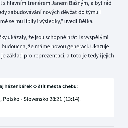
l s hlavním trenérem Janem Bašným, a byl rád
Tedy zabudovávání nových děvčat do týmu i
ě se mu líbily i výsledky," uvedl Bělka.
čky ukázaly, že jsou schopné hrát i s vyspělými
 do budoucna, že máme novou generaci. Ukazuje
je základ pro reprezentaci, a toto je tedy i jejich
aj házenkářek O štít města Chebu:
, Polsko - Slovensko 28:21 (13:14).