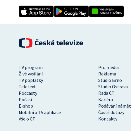
TV program
Pro média
Živé vysílání
Reklama
TV poplatky
Studio Brno
Teletext
Studio Ostrava
Podcasty
Rada ČT
Počasí
Kariéra
E-shop
Podávání námět
Mobilní a TV aplikace
Časté dotazy
Vše o ČT
Kontakty