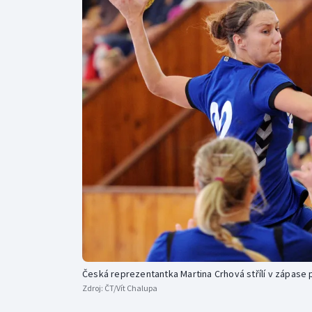
Curling
Dostihy
Florbal
Futsal
Golf
Gymnastika
Česká reprezentantka Martina Crhová střílí v zápase p
Zdroj:
ČT/Vít Chalupa