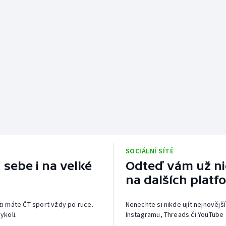
SOCIÁLNÍ SÍTĚ
 sebe i na velké
Odteď vám už nic
na dalších platf
izi máte ČT sport vždy po ruce.
Nenechte si nikde ujít nejnovější
ykoli.
Instagramu, Threads či YouTube 